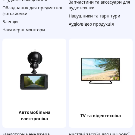
Запчастини та аксесуари для
Обладнання для предметної
аудіотехніки
фотозйомки
Навушники та гарнітури
Бленди
Аудіо/відео продукція
Накамерні монітори
автомобільна
TV та відеотехніка
електроніка
Емулятори чейнджера
Чистячі засоби для цифрової