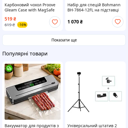
Карбоновий чохол Proove
Набір для спецій Bohmann
Gleam Case with MagSafe
BH-7864-12FL на підставці
для iPhone 17 (Purple
12 предметів
519
₴
Sunset) | Чохол-накладка з
1 070
₴
619
₴
-16%
Магсейф на Айфон 17
Показати ще
Популярні товари
Вакууматор для продуктів з
Універсальний штатив 2