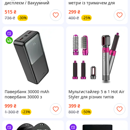
дисплеєм / Вакуумний
метри із тримачем для
пакувальник для їжі /
телефону та шарніром
515
₴
299
₴
Кухонний вакууматор для
736
₴
400
₴
-30%
-25%
м'яса
Павербанк 30000 mAh
Мультистайлер 5 в 1 Hot Air
повербанк 30000 з
Styler для різних типів
швидкою зарядкою 22.5W
волосся з функціями
999
₴
399
₴
HOCO J136B повер банк для
надання об'єму,
1 300
₴
800
₴
-23%
-50%
роутера power bank 30000
випрямлення, укладання
для телефона