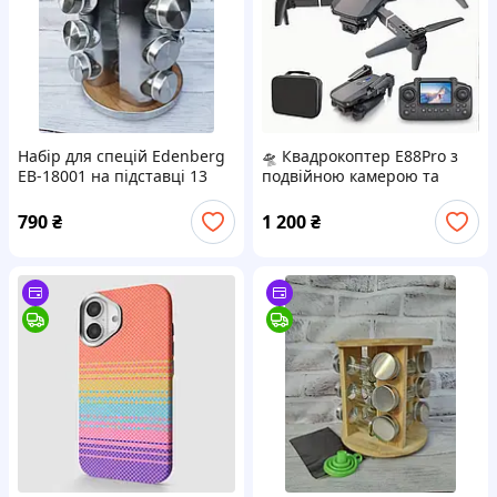
Набір для спецій Edenberg
🛸 Квадрокоптер E88Pro з
EB-18001 на підставці 13
подвійною камерою та
предметів
пультом з екраном (WiFi
FPV)
790
₴
1 200
₴