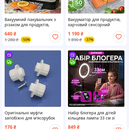
Вакуумний пакувальник з
Вакууматор для продуктів,
різаком для продуктів,
харчовий сенсорний
кухонний вакууматор для
вакуумний пакувальник з
640
₴
1 190
₴
дому, апарат для
вбудованим різаком,
1 280
₴
1 890
₴
-50%
-37%
вакуумного пакування
домашній для їжі + 50
м'яса, риби, овочів
пакетів
Оригінальні муфти
Набір блогера для дітей
запобіжні для м'ясорубок
кільцева лампа 33 см зі
Zelmer 587, 687, 886, 887,
штативом на 2 м, мікрофон
176
₴
849
₴
986, 987, MM1200, MM1000,
петличка Type-C/Lightning,