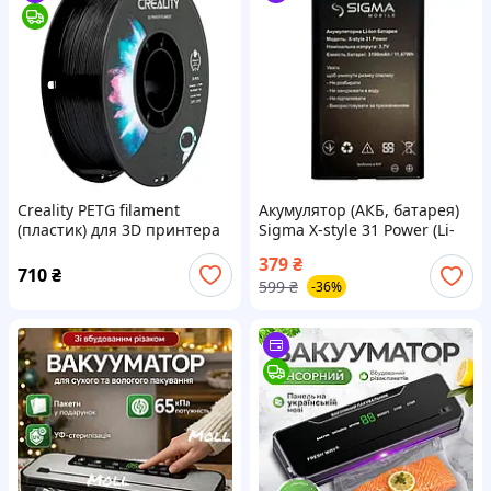
Creality PETG filament
Акумулятор (АКБ, батарея)
(пластик) для 3D принтера
Sigma X-style 31 Power (Li-
CREALITY 1 кг, 1.75 мм,
ion 3.7V 3100mAh)
379
₴
чорний
710
₴
599
₴
-36%