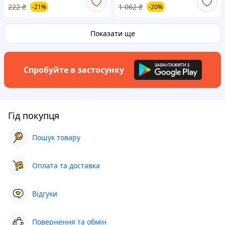
222
₴
1 062
₴
-21%
-20%
MM2000
блютуз кнопка для селфі
Показати ще
Спробуйте в застосунку
Гід покупця
Пошук товару
Оплата та доставка
Відгуки
Повернення та обмін