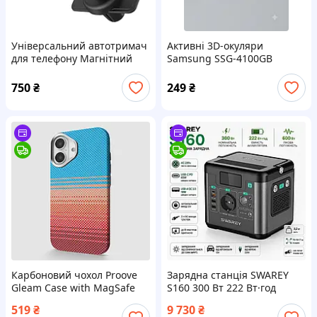
Універсальний автотримач
Активні 3D-окуляри
для телефону Магнітний
Samsung SSG-4100GB
тримач гнучкий для
(Bluetooth) — для 3D
телефону
телевізорів Samsung
750
₴
249
₴
Карбоновий чохол Proove
Зарядна станція SWAREY
Gleam Case with MagSafe
S160 300 Вт 222 Вт·год
для iPhone 17 (Blue Sunset)
портативна
519
₴
9 730
₴
| Чохол-накладка з
електростанція, USB-C 65