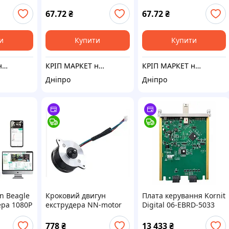
67.72
₴
67.72
₴
и
Купити
Купити
КРІП МАРКЕТ на Лесі Українки
КРІП МАРКЕТ на Лесі Українки
КРІП МАРКЕТ на Лесі Українки
Дніпро
Дніпро
n Beagle
Кроковий двигун
Плата керування Kornit
ера 1080P
екструдера NN-motor
Digital 06-EBRD-5033
еним
36HSY4409-8WD-90 для
REV:2 для текстильного
а
3D-принтерів Creality
принтера оригінальна
778
₴
13 433
₴