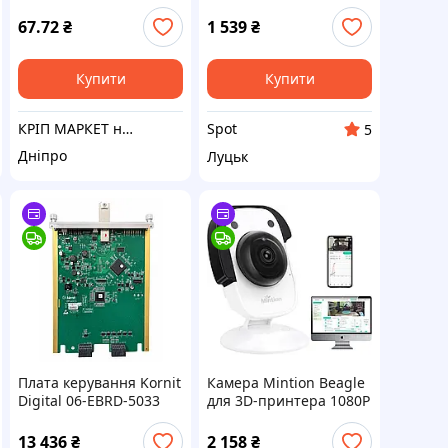
керамічний нагрівач
115Вт 350°C
67.72
₴
1 539
₴
суцільнометалевий
червоний
Купити
Купити
КРІП МАРКЕТ на Лесі Українки
Spot
5
Дніпро
Луцьк
Плата керування Kornit
Камера Mintion Beagle
Digital 06-EBRD-5033
для 3D-принтера 1080P
REV2 для текстильного
Wi-Fi дистанційне
принтера
керування моніторинг
13 436
₴
2 158
₴