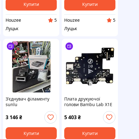
Купити
Купити
Houzee
Houzee
5
5
Луцьк
Луцьк
З'єднувач філаменту
Плата друкуючої
sunlu
голови Bambu Lab X1E
заміна для 3Д-
принтера ключовий
3 146
₴
5 403
₴
елемент модульного
блоку
Купити
Купити