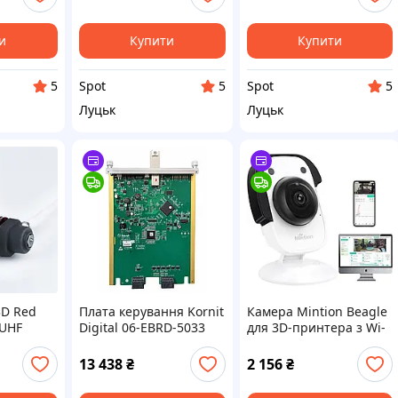
Б біла
K1 K1C K1 Max Ender-3
сервісна частина
V3 1,0А NEMA14 36мм
и
Купити
Купити
Spot
Spot
5
5
5
Луцьк
Луцьк
3D Red
Плата керування Kornit
Камера Mintion Beagle
 UHF
Digital 06-EBRD-5033
для 3D-принтера з Wi-
агрівач
REV:2 для текстильного
Fi та віддаленим
принтера оригінальна
керуванням друком
13 438
₴
2 156
₴
заміна
1080P
червоний