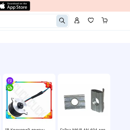
ІВ Кроковий двигун
Гайка М6/8 AN 604 для