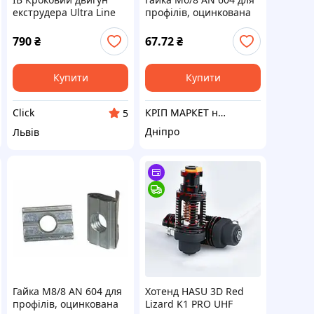
екструдера Ultra Line
профілів, оцинкована
NN-motor для 3D-
принтера Creality K1
790
₴
67.72
₴
надійний двигун для
пода ЕMN_PS
Купити
Купити
КРІП МАРКЕТ на Лесі Українки
Click
5
Дніпро
Львів
Гайка М8/8 AN 604 для
Хотенд HASU 3D Red
профілів, оцинкована
Lizard K1 PRO UHF