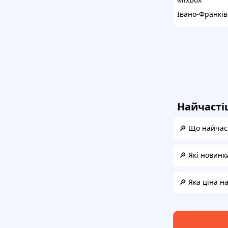
Івано-Франків
Найчасті
🔎 Що найчас
🔎 Які новинк
🔎 Яка ціна н