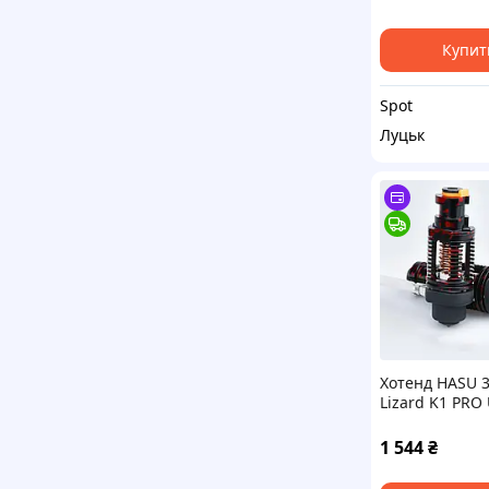
пам'яттю 32 Г
Купит
Spot
Луцьк
Хотенд HASU 
Lizard K1 PRO
керамічний н
350°C 115W
1 544
₴
біметалічний
термобар'єр 