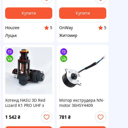
центральний
32ГБ біла
контролер
Купити
Купити
Houzee
OnWay
5
5
Луцьк
Житомир
Хотенд HASU 3D Red
Мотор екструдера NN-
Lizard K1 PRO UHF з
motor 36HSY4409
керамічним
кроковий двигун для
нагрівачем для 3D-
3D-принтера Creality
1 542
₴
781
₴
принтерів друку до
K1 Ender-3 V3
300°C