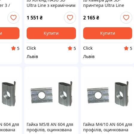
r 3 /
Ultra Line з керамічним
принтера Ultra Line
nder 3 Pro
нагрівачем
Mintion біла з Wi-Fi
суцільнометалевий для
дистанційне керування
1 551
₴
2 165
₴
3D-принтера
печаткою моніторинг
високотемперату
пр ЕMN_PS
ЕMN_PS
и
Купити
Купити
Click
Click
5
5
5
Львів
Львів
N 604 для
Гайка М5/8 AN 604 для
Гайка М4/10 AN 604 для
нкована
профілів, оцинкована
профілів, оцинкована