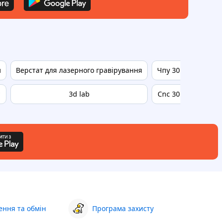
и
Верстат для лазерного гравірування
Чпу 3018
Prusa
3d lab
Cnc 3018
Anet 
ння та обмін
Програма захисту