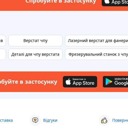
Спробуйте в застосунку
ів
Верстат чпу
Лазерний верстат для фанер
Деталі для чпу верстата
Фрезерувальний станок з чпу
буйте в застосунку
ставка
Відгуки
Поверне