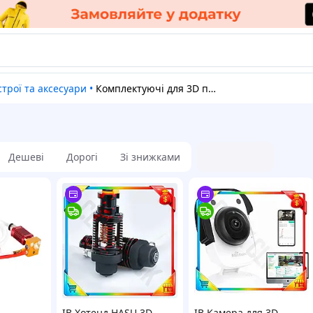
строї та аксесуари
•
Комплектуючі для 3D пристроїв
Дешеві
Дорогі
Зі знижками
-
ІВ Хотенд HASU 3D
ІВ Камера для 3D-