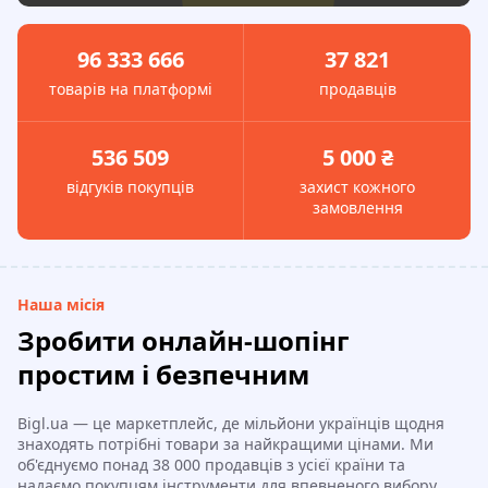
96 333 666
37 821
товарів на платформі
продавців
536 509
5 000 ₴
відгуків покупців
захист кожного
замовлення
Наша місія
Зробити онлайн-шопінг
простим і безпечним
Bigl.ua — це маркетплейс, де мільйони українців щодня
знаходять потрібні товари за найкращими цінами. Ми
об'єднуємо понад 38 000 продавців з усієї країни та
надаємо покупцям інструменти для впевненого вибору.