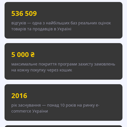
536 509
відгуків — одна з найбільших баз реальних оцінок
товарів та продавців в Україні
5 000 ₴
максимальне покриття програми захисту замовлень
на кожну покупку через кошик
2016
рік заснування — понад 10 років на ринку e-
commerce України