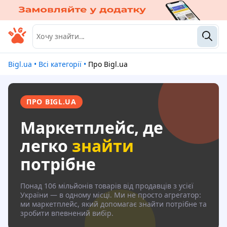
Bigl.ua
•
Всі категорії
•
Про Bigl.ua
ПРО BIGL.UA
Маркетплейс, де
легко
знайти
потрібне
Понад 106 мільйонів товарів від продавців з усієї
України — в одному місці. Ми не просто агрегатор:
ми маркетплейс, який допомагає знайти потрібне та
зробити впевнений вибір.