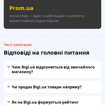
Prom.ua
екосистема — один з найбільших e-commerce
маркетплейсів Східної Європи
Часті запитання
Відповіді на головні питання
Чим Bigl.ua відрізняється від звичайного
магазину?
Чи продає Bigl.ua товари напряму?
Як на Bigl.ua формується рейтинг