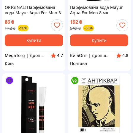
ORIGINAL! Парфумована
Парфумована вода Mayur
вода Mayur Aqua For Men 3
Aqua For Men 8 мл
мл (2200005181898) - Якість!
(4820230955385)- ( Мрія )
86
₴
192
₴
Гарантія! MegaTorg.com.ua
172
₴
549
₴
-50%
-65%
Купити
Купити
MegaTorg | Дропшиппінг та Опт
КиївОпт | Дропшип, Опт, Роздріб
4.7
4.8
Київ
Полтава