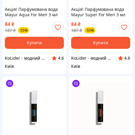
Акція! Парфумована вода
Акція! Парфумована вода
Mayur Aqua For Men 3 мл
Mayur Super For Men 3 мл
(2200005181898) - За
(2200005181829) - За
84
₴
84
₴
кращою ціною!
кращою ціною!
187
₴
187
₴
-55%
-55%
Купити
Купити
KoLider - модний магазин
KoLider - модний магазин
4.6
4.6
Київ
Київ