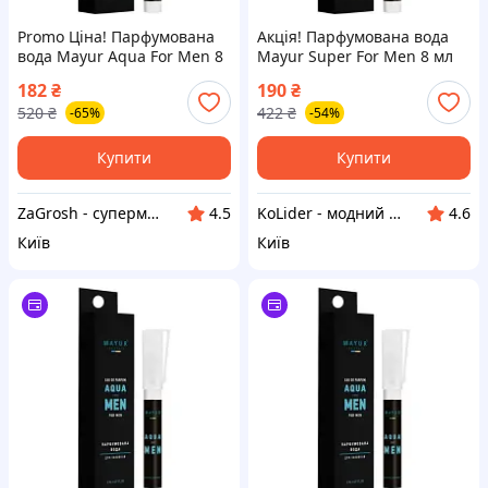
Promo Ціна! Парфумована
Акція! Парфумована вода
вода Mayur Aqua For Men 8
Mayur Super For Men 8 мл
мл (4820230955385) - тільки
(4820230955378) - За
182
₴
190
₴
на ZaGrosh.com.ua
кращою ціною!
520
₴
422
₴
-65%
-54%
Купити
Купити
ZaGrosh - супермаркет низьких цін
KoLider - модний магазин
4.5
4.6
Київ
Київ