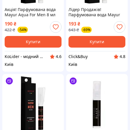
Акція! Парфумована вода
Лідер Продажів!
Mayur Aqua For Men 8 мл
Парфумована вода Mayur
(4820230955385) - За
Aqua For Men 8 мл
190
₴
193
₴
кращою ціною!
(4820230955385) - КлікБай
422
₴
643
₴
-54%
-69%
Купити
Купити
KoLider - модний магазин
Click&Buy
4.6
4.8
Київ
Київ