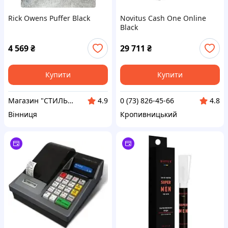
Rick Owens Puffer Black
Novitus Cash One Online
Black
4 569
₴
29 711
₴
Купити
Купити
Магазин "СТИЛЬНИЙ МОЛОДІЖНИЙ ОДЯГ"
0 (73) 826-45-66
4.9
4.8
Вінниця
Кропивницький