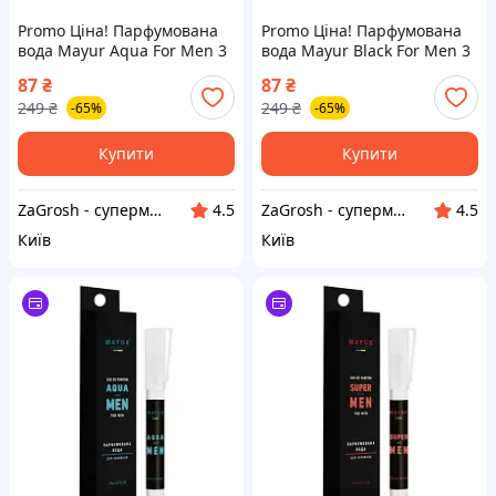
Promo Ціна! Парфумована
Promo Ціна! Парфумована
вода Mayur Aqua For Men 3
вода Mayur Black For Men 3
мл (2200005181898) - тільки
мл (2200005181812) - тільки
87
₴
87
₴
на ZaGrosh.com.ua
на ZaGrosh.com.ua
249
₴
249
₴
-65%
-65%
Купити
Купити
ZaGrosh - супермаркет низьких цін
ZaGrosh - супермаркет низьких цін
4.5
4.5
Київ
Київ