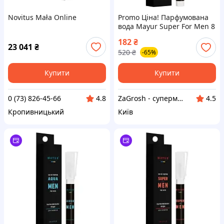
Novitus Mała Online
Promo Ціна! Парфумована
вода Mayur Super For Men 8
мл (4820230955378) - тільки
182
₴
на ZaGrosh.com.ua
23 041
₴
520
₴
-65%
Купити
Купити
0 (73) 826-45-66
ZaGrosh - супермаркет низьких цін
4.8
4.5
Кропивницький
Київ