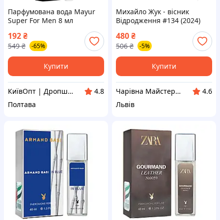
Парфумована вода Mayur
Михайло Жук - вісник
Super For Men 8 мл
Відродження #134 (2024)
(4820230955378)- ( Мрія )
192
₴
480
₴
549
₴
506
₴
-65%
-5%
Купити
Купити
КиївОпт | Дропшип, Опт, Роздріб
Чарівна Майстерня
4.8
4.6
Полтава
Львів