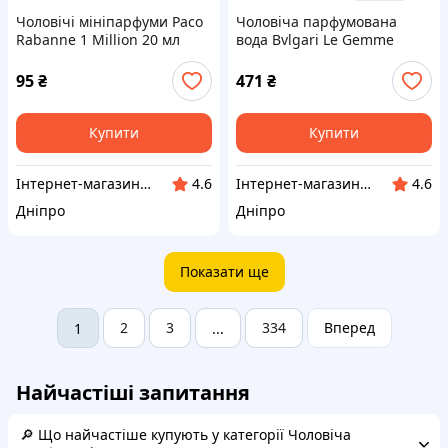
Чоловічі мініпарфуми Paco
Чоловіча парфумована
Rabanne 1 Million 20 мл
вода Bvlgari Le Gemme
Tygar 100 мл
95
₴
471
₴
Купити
Купити
Інтернет-магазин "Klever"
Інтернет-магазин "Klever"
4.6
4.6
Дніпро
Дніпро
Показати ще
2
3
334
Вперед
1
...
Найчастіші запитання
🔎 Що найчастіше купують у категорії Чоловіча