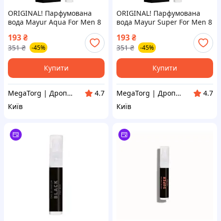
ORIGINAL! Парфумована
ORIGINAL! Парфумована
вода Mayur Aqua For Men 8
вода Mayur Super For Men 8
мл (4820230955385) - Якість!
мл (4820230955378) - Якість!
193
₴
193
₴
Гарантія! MegaTorg.com.ua
Гарантія! MegaTorg.com.ua
351
₴
351
₴
-45%
-45%
Купити
Купити
MegaTorg | Дропшиппінг та Опт
MegaTorg | Дропшиппінг та Опт
4.7
4.7
Київ
Київ