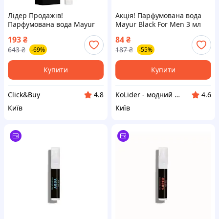
Лідер Продажів!
Акція! Парфумована вода
Парфумована вода Mayur
Mayur Black For Men 3 мл
Super For Men 8 мл
(2200005181812) - За
193
₴
84
₴
(4820230955378) - КлікБай
кращою ціною!
643
₴
187
₴
-69%
-55%
Купити
Купити
Click&Buy
KoLider - модний магазин
4.8
4.6
Київ
Київ