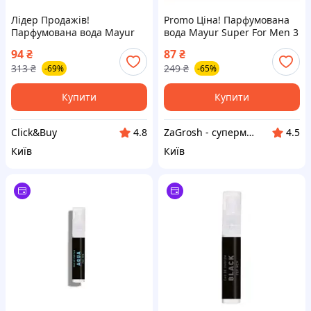
Лідер Продажів!
Promo Ціна! Парфумована
Парфумована вода Mayur
вода Mayur Super For Men 3
Black For Men 3 мл
мл (2200005181829) - тільки
94
₴
87
₴
(2200005181812) - КлікБай
на ZaGrosh.com.ua
313
₴
249
₴
-69%
-65%
Купити
Купити
Click&Buy
ZaGrosh - супермаркет низьких цін
4.8
4.5
Київ
Київ