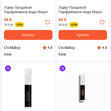
Лідер Продажів!
Лідер Продажів!
Парфумована вода Mayur
Парфумована вода Mayur
Aqua For Men 3 мл
Super For Men 3 мл
94
₴
94
₴
(2200005181898) - КлікБай
(2200005181829) - КлікБай
313
₴
313
₴
-69%
-69%
Купити
Купити
Click&Buy
Click&Buy
4.8
4.8
Київ
Київ