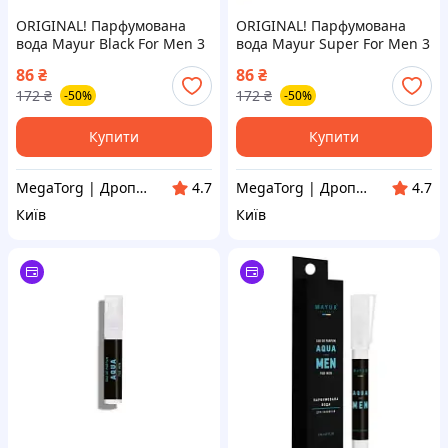
ORIGINAL! Парфумована
ORIGINAL! Парфумована
вода Mayur Black For Men 3
вода Mayur Super For Men 3
мл (2200005181812) - Якість!
мл (2200005181829) - Якість!
86
₴
86
₴
Гарантія! MegaTorg.com.ua
Гарантія! MegaTorg.com.ua
172
₴
172
₴
-50%
-50%
Купити
Купити
MegaTorg | Дропшиппінг та Опт
MegaTorg | Дропшиппінг та Опт
4.7
4.7
Київ
Київ