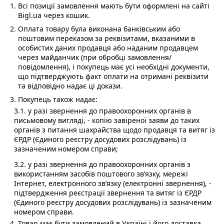
Всі позиції замовлення мають бути оформлені на сайті
Bigl.ua через кошик.
Оплата товару була виконана банківським або
поштовим переказом за реквізитами, вказаними в
особистих даних продавця або наданим продавцем
через майданчик (при обробці замовлення/
повідомлення), і покупець має усі необхідні документи,
що підтверджують факт оплати на отримані реквізити
та відповідно надає ці докази.
Покупець також надає:
3.1. у разі звернення до правоохоронних органів в
письмовому вигляді, - копію завіреної заяви до таких
органів з питання шахрайства щодо продавця та витяг із
ЄРДР (Єдиного реєстру досудових розслідувань) із
зазначеним номером справи;
3.2. у разі звернення до правоохоронних органів з
використанням засобів поштового зв’язку, мережі
Інтернет, електронного зв’язку (електронні звернення), -
підтвердження реєстрації звернення та витяг із ЄРДР
(Єдиного реєстру досудових розслідувань) із зазначеним
номером справи.
Товар має бути замовлений в Україні і його доставка