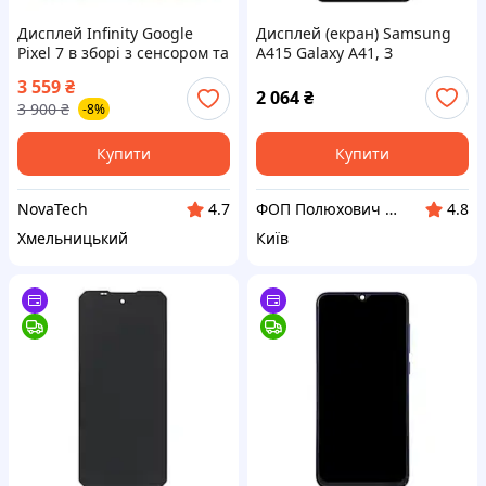
Дисплей Infinity Google
Дисплей (екран) Samsung
Pixel 7 в зборі з сенсором та
A415 Galaxy A41, З
рамкою Black OLED
сенсорним склом, З
3 559
₴
(Відновлений)
рамкою, IPS, Чорний
2 064
₴
3 900
₴
-8%
Купити
Купити
NovaTech
ФОП Полюхович Л.Г.
4.7
4.8
Хмельницький
Київ