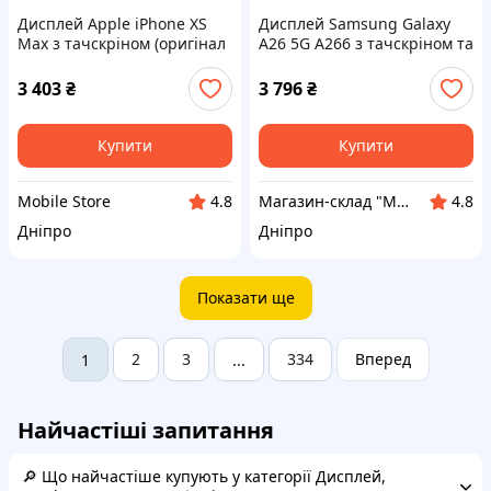
Дисплей Apple iPhone XS
Дисплей Samsung Galaxy
Max з тачскріном (оригінал
A26 5G A266 з тачскріном та
FOG)
рамкою (рожевою оригінал
100% Service Pack)
3 403
₴
3 796
₴
Купити
Купити
Mobile Store
Магазин-склад "Mobile 112" - запчастини для телефонів та планшетів. Доставка по Україні
4.8
4.8
Дніпро
Дніпро
Показати ще
2
3
334
Вперед
1
...
Найчастіші запитання
🔎 Що найчастіше купують у категорії Дисплей,