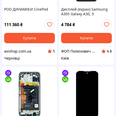
POD ДИНАМІКИ CinePod
Дисплей (екран) Samsung
A305 Galaxy A30, З
сенсорним склом, З
рамкою, Amoled, Чорний
111 360
₴
4 784
₴
Купити
Купити
avishop.com.ua
ФОП Полюхович Л.Г.
5
4.8
Чернівці
Київ