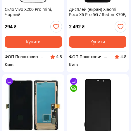
Скло Vivo X200 Pro mini,
Дисплей (екран) Xiaomi
Чорний
Poco X6 Pro 5G / Redmi K70E,
З сенсорним склом, З
рамкою, IPS, Чорний
294
₴
2 492
₴
Купити
Купити
ФОП Полюхович Л.Г.
ФОП Полюхович Л.Г.
4.8
4.8
Київ
Київ