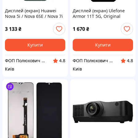
Дисплей (екран) Huawei
Дисплей (екран) Ulefone
Nova 5i / Nova 6SE / Nova 7i
Armor 11T 5G, Original
/ P20 Lite 2019 / P40 Lite,
(PRC), З сенсорним склом,
Original (100%), З
Без рамки, Чорний
3 133
₴
1 670
₴
сенсорним
Купити
Купити
ФОП Полюхович Л.Г.
ФОП Полюхович Л.Г.
4.8
4.8
Київ
Київ