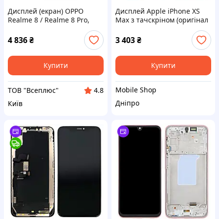
Дисплей (екран) OPPO
Дисплей Apple iPhone XS
Realme 8 / Realme 8 Pro,
Max з тачскріном (оригінал
Original (100%), З
FOG)
сенсорним склом, Без
4 836
₴
3 403
₴
рамки, Чорний
Купити
Купити
Mobile Shop
ТОВ "Всеплюс"
4.8
Дніпро
Київ