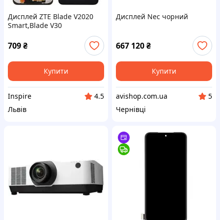
Дисплей ZTE Blade V2020
Дисплей Nec чорний
Smart,Blade V30
Vita,8010,8030 в зборі з
сенсором black
709
₴
667 120
₴
Купити
Купити
Inspire
avishop.com.ua
4.5
5
Львів
Чернівці