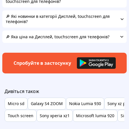
touchscreen для телефонів?
🔎 Які новинки в категорії Дисплей, touchscreen для
телефонів?
🔎 Яка ціна на Дисплей, touchscreen для телефонів?
Спробуйте в застосунку
Дивіться також
Micro sd
Galaxy S4 ZOOM
Nokia Lumia 930
Sony xz p
Touch screen
Sony xperia xz1
Microsoft lumia 920
Sie