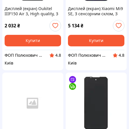
Дисплей (екран) Oukitel
Дисплей (екран) Xiaomi Mi9
IIIF150 Air 3, High quality, З
SE, З сенсорним склом, З
сенсорним склом, Без
рамкою, Super Amoled,
рамки, Чорний
Синій
2 032
₴
5 134
₴
Купити
Купити
ФОП Полюхович Л.Г.
ФОП Полюхович Л.Г.
4.8
4.8
Київ
Київ