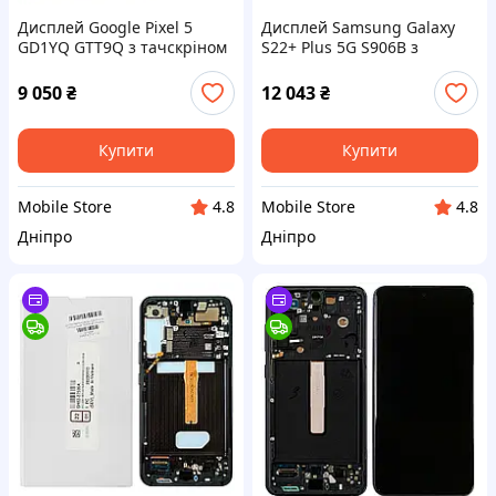
Дисплей Google Pixel 5
Дисплей Samsung Galaxy
GD1YQ GTT9Q з тачскріном
S22+ Plus 5G S906B з
(оригінал REF з рамкою та
тачскріном (оригінал 100%
динаміком)
з зеленою рамкою)
9 050
₴
12 043
₴
Купити
Купити
Mobile Store
Mobile Store
4.8
4.8
Дніпро
Дніпро