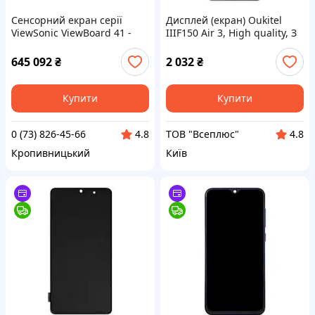
Сенсорний екран серії
Дисплей (екран) Oukitel
ViewSonic ViewBoard 41 -
IIIF150 Air 3, High quality, З
плоский екран - 450 кд-м² »
сенсорним склом, Без
рамки, Чорний
645 092
₴
2 032
₴
Купити
Купити
0 (73) 826-45-66
ТОВ "Всеплюс"
4.8
4.8
Кропивницький
Київ