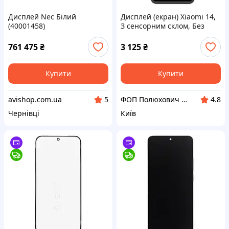
Дисплей Nec Білий
Дисплей (екран) Xiaomi 14,
(40001458)
З сенсорним склом, Без
рамки, OLED, Чорний
761 475
₴
3 125
₴
Купити
Купити
avishop.com.ua
ФОП Полюхович Л.Г.
5
4.8
Чернівці
Київ