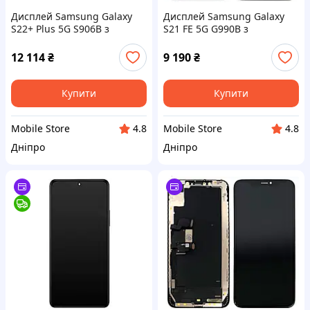
Дисплей Samsung Galaxy
Дисплей Samsung Galaxy
S22+ Plus 5G S906B з
S21 FE 5G G990B з
тачскріном (оригінал 100%
тачскріном (оригінал 100%
з чорною рамкою)
з сірою рамкою)
12 114
₴
9 190
₴
Купити
Купити
Mobile Store
Mobile Store
4.8
4.8
Дніпро
Дніпро