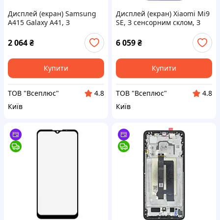
Дисплей (екран) Samsung
Дисплей (екран) Xiaomi Mi9
A415 Galaxy A41, З
SE, З сенсорним склом, З
сенсорним склом, З
рамкою, Super Amoled,
рамкою, IPS, Чорний
Синій
2 064
₴
6 059
₴
Купити
Купити
ТОВ "Всеплюс"
ТОВ "Всеплюс"
4.8
4.8
Київ
Київ