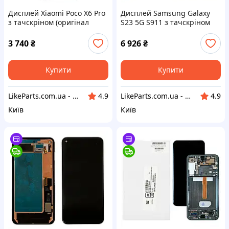
Дисплей Xiaomi Poco X6 Pro
Дисплей Samsung Galaxy
з тачскріном (оригінал
S23 5G S911 з тачскріном
Китай із сірою рамкою)
(оригінал 100% Service Pack)
3 740
₴
6 926
₴
Купити
Купити
LikeParts.com.ua - Запчастини для телефонів та планшетів
LikeParts.com.ua - Запчастини для телефонів та планшетів
4.9
4.9
Київ
Київ