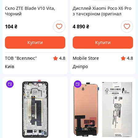
Скло ZTE Blade V10 Vita,
Дисплей Xiaomi Poco X6 Pro
Чорний
з тачскріном (оригінал
Китай із сірою рамкою)
104
₴
4 890
₴
Купити
Купити
ТОВ "Всеплюс"
Mobile Store
4.8
4.8
Київ
Дніпро