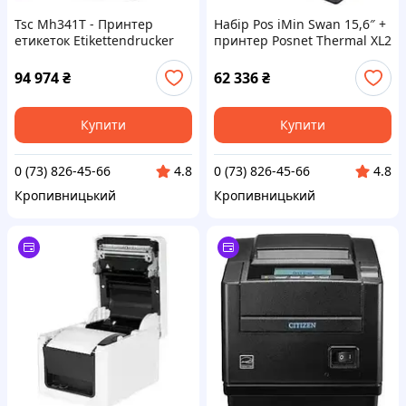
Tsc Mh341T - Принтер
Набір Pos iMin Swan 15,6″ +
етикеток Etikettendrucker
принтер Posnet Thermal XL2
Thermotransfer 300Dpi Usb+
онлайн
Rs232+ (MH341TA0010302)
94 974
₴
62 336
₴
Купити
Купити
0 (73) 826-45-66
0 (73) 826-45-66
4.8
4.8
Кропивницький
Кропивницький