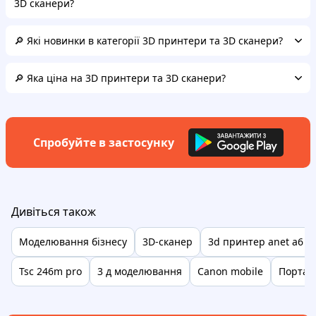
3D сканери?
🔎 Які новинки в категорії 3D принтери та 3D сканери?
🔎 Яка ціна на 3D принтери та 3D сканери?
Спробуйте в застосунку
Дивіться також
Моделювання бізнесу
3D-сканер
3d принтер anet a6
Tsc 246m pro
3 д моделювання
Canon mobile
Портат