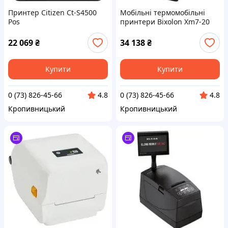
Принтер Citizen Ct-S4500
Мобільні термомобільні
Pos
принтери Bixolon Xm7-20
(DK_NR_IWA_CZCTS4500XNEBX)
203x Dpi, дротові та
бездротові (XM720IK)
22 069
₴
34 138
₴
Купити
Купити
0 (73) 826-45-66
0 (73) 826-45-66
4.8
4.8
Кропивницький
Кропивницький