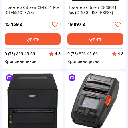
Принтер Citizen Ct-E651 Pos
Принтер Citizen Ct-S801II
(CTE651XTEWX)
Pos (CTS801IIS3TEBPXX)
15 159
₴
19 097
₴
Купити
Купити
0 (73) 826-45-66
0 (73) 826-45-66
4.8
4.8
Кропивницький
Кропивницький