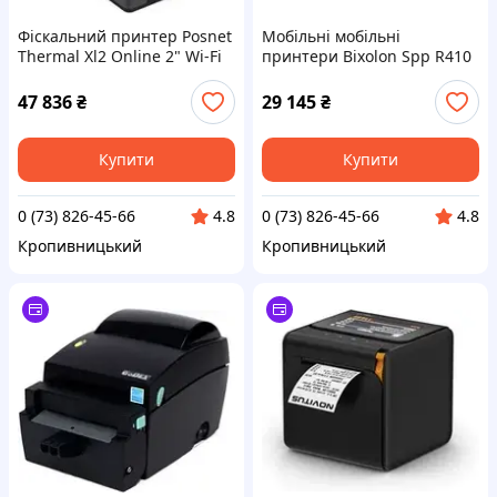
Фіскальний принтер Posnet
Мобільні мобільні
Thermal Xl2 Online 2" Wi-Fi
принтери Bixolon Spp R410
203X203 Dpi з прямим
дротовим термопринтером
47 836
₴
29 145
₴
Купити
Купити
0 (73) 826-45-66
0 (73) 826-45-66
4.8
4.8
Кропивницький
Кропивницький