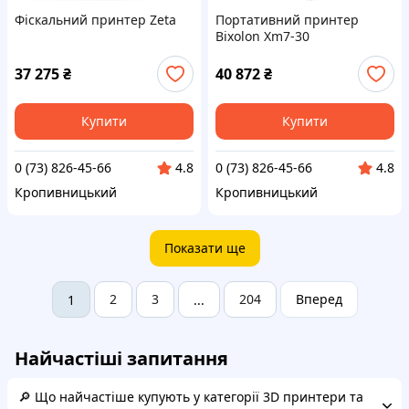
Фіскальний принтер Zeta
Портативний принтер
Bixolon Xm7-30
(XM730WDAK)
37 275
₴
40 872
₴
Купити
Купити
0 (73) 826-45-66
0 (73) 826-45-66
4.8
4.8
Кропивницький
Кропивницький
Показати ще
2
3
204
Вперед
1
...
Найчастіші запитання
🔎 Що найчастіше купують у категорії 3D принтери та