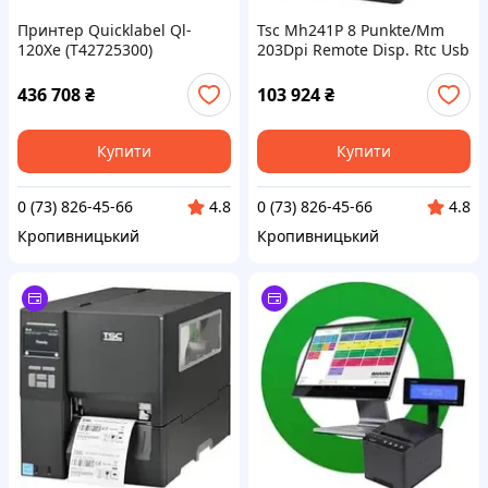
Принтер Quicklabel Ql-
Tsc Mh241P 8 Punkte/Mm
120Xe (T42725300)
203Dpi Remote Disp. Rtc Usb
RS232 Ethernet - Принтер
етикеток (MH241PA0010302)
436 708
₴
103 924
₴
Купити
Купити
0 (73) 826-45-66
0 (73) 826-45-66
4.8
4.8
Кропивницький
Кропивницький