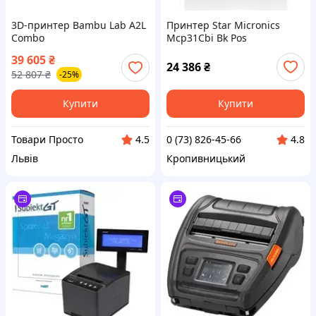
3D-принтер Bambu Lab A2L
Принтер Star Micronics
Combo
Mcp31Cbi Bk Pos
(DK_NR_EGD_W128844671)
39 605
₴
24 386
₴
52 807
₴
-25%
Купити
Купити
Товари Просто
0 (73) 826-45-66
4.5
4.8
Львів
Кропивницький