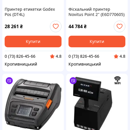
Принтер етикетки Godex
Фіскальний принтер
Pos (DT4L)
Novitus Point 2" (E6D770605)
28 261
₴
44 784
₴
Купити
Купити
0 (73) 826-45-66
0 (73) 826-45-66
4.8
4.8
Кропивницький
Кропивницький