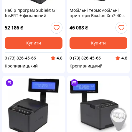
Набір програм Subiekt GT
Мобільні термомобільні
InsERT + фіскальний
принтери Bixolon Xm7-40 з
принтер Posnet Thermal XL2
роздільною здатністю 203x
Online
Dpi, провідні та бездротові
52 186
₴
46 088
₴
(XM740IK)
Купити
Купити
0 (73) 826-45-66
0 (73) 826-45-66
4.8
4.8
Кропивницький
Кропивницький