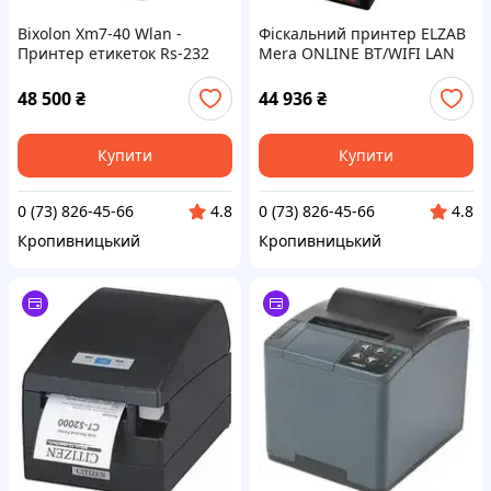
Bixolon Xm7-40 Wlan -
Фіскальний принтер ELZAB
Принтер етикеток Rs-232
Mera ONLINE BT/WIFI LAN
(XM740WK)
48 500
₴
44 936
₴
Купити
Купити
0 (73) 826-45-66
0 (73) 826-45-66
4.8
4.8
Кропивницький
Кропивницький