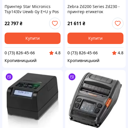
Принтер Star Micronics
Zebra Zd200 Series Zd230 -
Tsp143Iv Uewb Gy E+U y Pos
принтер етикеток
(DK_NR_IWA_SR39473890)
Etikettendrucker
(ZD2304231EC00EZ)
22 797
₴
21 611
₴
Купити
Купити
0 (73) 826-45-66
0 (73) 826-45-66
4.8
4.8
Кропивницький
Кропивницький