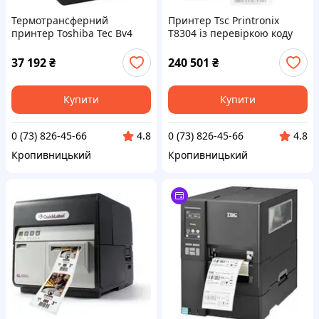
Термотрансферний
Принтер Tsc Printronix
принтер Toshiba Tec Bv4
T8304 із перевіркою коду
20D Etikettendrucker
Odv-2D (TT83X421002)
(18221168952)
37 192
₴
240 501
₴
Купити
Купити
0 (73) 826-45-66
0 (73) 826-45-66
4.8
4.8
Кропивницький
Кропивницький