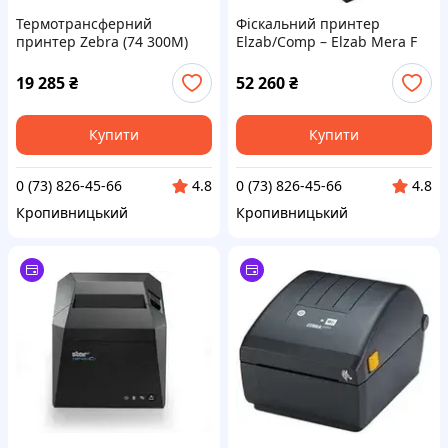
Термотрансферний
Фіскальний принтер
принтер Zebra (74 300M)
Elzab/Comp – Elzab Mera F
Zd230 (біла версія)
Online Lan 2100 (2202)
Стандарт Ezpl 203 Dpi
19 285
₴
52 260
₴
Шнури живлення ЄС і
Великобританії USB
Ethernet
Купити
Купити
0 (73) 826-45-66
0 (73) 826-45-66
4.8
4.8
Кропивницький
Кропивницький