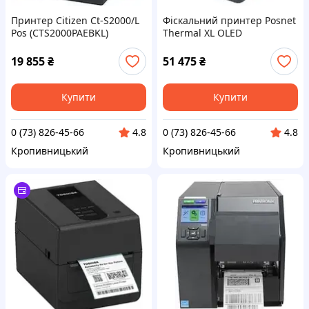
Принтер Citizen Ct-S2000/L
Фіскальний принтер Posnet
Pos (CTS2000PAEBKL)
Thermal XL OLED
19 855
₴
51 475
₴
Купити
Купити
0 (73) 826-45-66
0 (73) 826-45-66
4.8
4.8
Кропивницький
Кропивницький