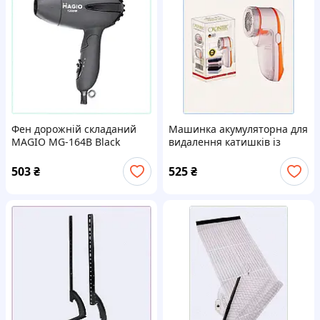
Фен дорожній складаний
Машинка акумуляторна для
MAGIO MG-164B Black
видалення катишків із
78A4664K1T
запасним лезом Cronier CR-
208A 5 Вт Білий / Помаранч,
503
₴
525
₴
823BP8953