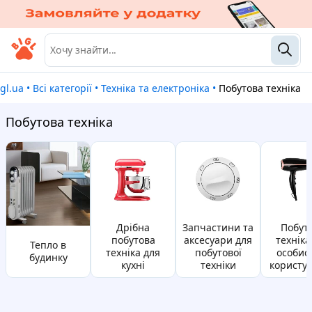
Bigl.ua
•
Всі категорії
•
Техніка та електроніка
•
Побутова техніка
Побутова техніка
дрібна
запчастини та
побутова
побутова
аксесуари для
техніка
Тепло в
техніка для
побутової
особис
будинку
кухні
техніки
користу