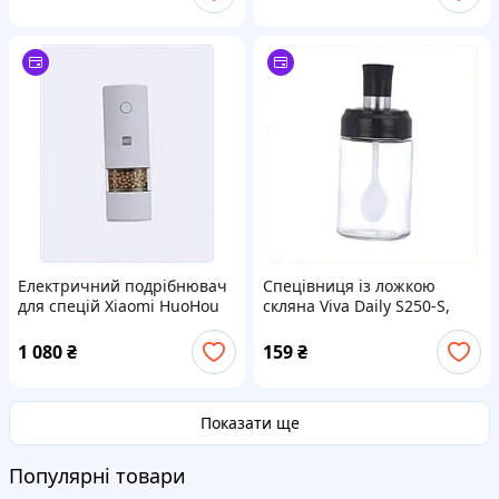
Електричний подрібнювач
Спецівниця із ложкою
для спецій Xiaomi HuoHou
скляна Viva Daily S250-S,
Electric Grinder White
87C1445B9
HU0142 6691K3H88
1 080
₴
159
₴
Показати ще
Популярні товари