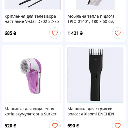
Кріплення для телевізора
Мобільна тепла підлога
настільне V-star D702 32-75
ТРІО 01401, 180 х 60 см,
7T79B7078
45E225P10
685
₴
1 421
₴
Машинка для видалення
Машинка для стрижки
котів акумуляторна Surker
волосся Xiaomi ENCHEN
SK-678 3 Вт Рожевий/Білий,
Boost Black, 254869M6E
H820489E1
520
₴
690
₴