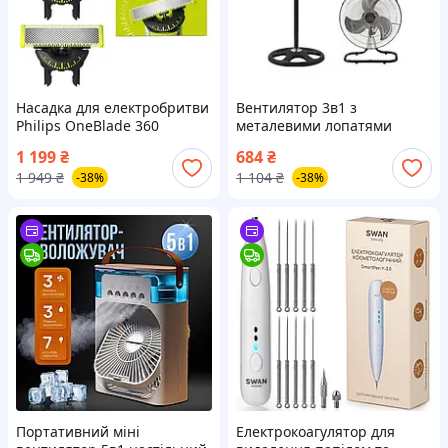
Насадка для електробритви
Вентилятор 3в1 з
Philips OneBlade 360
металевими лопатями
QP430/60 (QP430/50)
WimpeX WX-1807 HP227
1 199
₴
684
₴
1 949
₴
1 104
₴
-38%
-38%
Портативний міні
Електрокоагулятор для