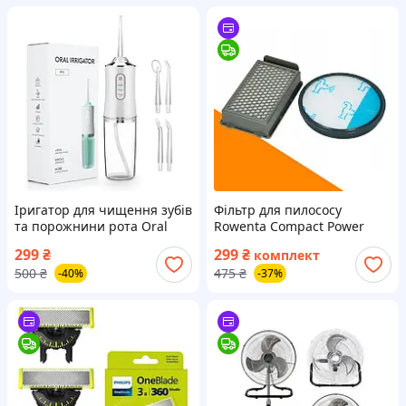
Іригатор для чищення зубів
Фільтр для пилососу
та порожнини рота Oral
Rowenta Compact Power
Irrigator з акумулятором та
Cyclonic - фільтр для
299
₴
299
₴
комплект
4 змінними насадками
пилососу Ровента RO3786ea
500
₴
475
₴
-40%
-37%
Білий