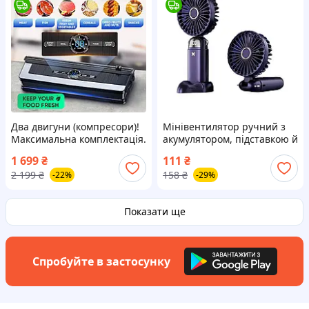
Два двигуни (компресори)!
Мінівентилятор ручний з
Максимальна комплектація.
акумулятором, підставкою й
Вакууматор. Вакуумний
дисплеєм 5 режимів N15
1 699
₴
111
₴
пакувальник DALIU AP-22.
HP227
2 199
₴
158
₴
-22%
-29%
Офіціал
Показати ще
Спробуйте в застосунку