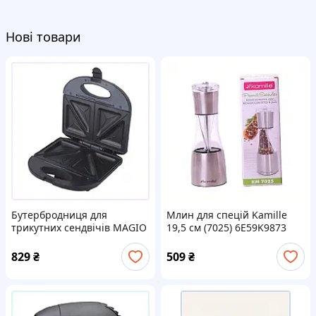
Нові товари
Бутербродниця для
Млин для спецій Kamille
трикутних сендвічів MAGIO
19,5 см (7025) 6E59K9873
MG-360N 79P927AK52
829
₴
509
₴