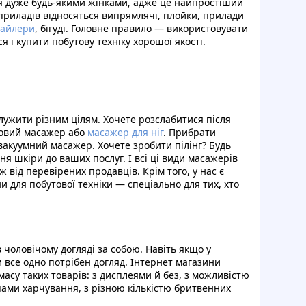
я дуже будь-якими жінками, адже це найпростіший
 приладів відносяться випрямлячі, плойки, прилади
тайлери
, бігуді. Головне правило — використовувати
я і купити побутову техніку хорошої якості.
лужити різним цілям. Хочете розслабитися після
ковий масажер або
масажер для ніг
. Прибрати
акуумний масажер. Хочете зробити пілінг? Будь
я шкіри до ваших послуг. І всі ці види масажерів
 ж від перевірених продавців. Крім того, у нас є
ни для побутової техніки — спеціально для тих, хто
чоловічому догляді за собою. Навіть якщо у
и все одно потрібен догляд. Інтернет магазини
асу таких товарів: з дисплеями й без, з можливістю
ипами харчування, з різною кількістю бритвенних