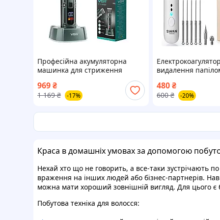
Професійна акумуляторна
Електрокоагулятор
машинка для стриження
видалення папіло
волосся VGR V-696 з підставкою
бородавок плазмо
969
₴
480
₴
і змінними насадками
коагулятор Swan B
1 169
₴
600
₴
-17%
-20%
біла
Краса в домашніх умовах за допомогою побуто
Нехай хто що не говорить, а все-таки зустрічають п
враження на інших людей або бізнес-партнерів. Навіт
можна мати хороший зовнішній вигляд. Для цього є б
Побутова техніка для волосся: