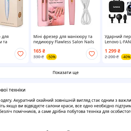
 для
Міні фрезер для манікюру та
Ударний пер
м та
педикюру Flawless Salon Nails
Lenovo L-FA
ва ручка
в домашніх умовах
пістолет 13 к
165
₴
1 299
₴
eauty Y-3.0
насадок
330
₴
2 200
₴
-50%
-40%
Показати ще
вої техніки
о одягу. Акуратний охайний зовнішній вигляд стає одним з важл
ь якщо ви відвідуєте салони краси, все одно необхідно підтриму
езліч помічників, а саме дрібна побутова техніка для особисто