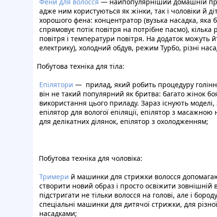
Фени для волосся
— найпопулярніший домашній при
адже ним користуються як жінки, так і чоловіки й ді
хорошого фена: концентратор (вузька насадка, яка 
спрямовує потік повітря на потрібне пасмо), кілька
повітря і температури повітря. На додаток можуть й
електрику), холодний обдув, режим Турбо, різні наса
Побутова техніка для тіла:
Епілятори
— прилад, який робить процедуру голінн
він не такий популярний як бритва: багато жінок бо
використання цього приладу. Зараз існують моделі, 
епілятор для вологої епіляції, епілятор з масажною
для делікатних ділянок, епілятор з охолодженням;
Побутова техніка для чоловіка:
Тримери
й машинки для стрижки волосся допомагаю
створити новий образ і просто освіжити зовнішній 
підстригати не тільки волосся на голові, але і бороду
спеціальні машинки для дитячої стрижки, для різно
насадками;