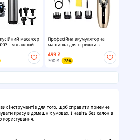
кусійний масажер
Професійна акумуляторна
N003 - масажний
машинка для стрижки з
г, 99 режимів, 8
керамічними лезами та
499
₴
набором аксесуарів
700
₴
-28%
ивих інструментів для того, щоб справити приємне
вати красу в домашніх умовах. І навіть без салонів
го користування.