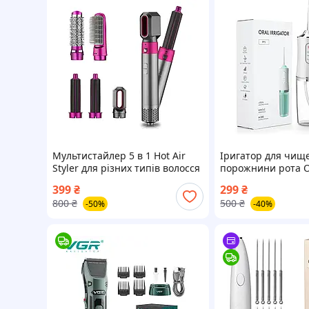
Мультистайлер 5 в 1 Hot Air
Іригатор для чище
Styler для різних типів волосся
порожнини рота Or
з функціями надання об'єму,
з акумулятором та
399
₴
299
₴
випрямлення, укладання
насадками Білий
800
₴
500
₴
-50%
-40%