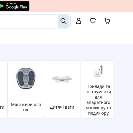
Прилади та
інструменти
для
зубні
апаратного
масажери для
аги
дитячі ваги
елект
манікюру та
ніг
іри
педикюру