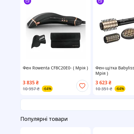
Фен Rowenta CF8C20E0- ( Мрія )
Фен-щітка Babyliss
Мрія )
3 835
₴
3 623
₴
10 957
₴
10 351
₴
-64%
-64%
Популярні товари