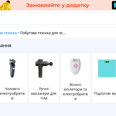
ва техніка
•
Побутова техніка для особистого користування
вання
жіночі
чоловічі
ручні
епілятори та
електробритв
масажери для
Підлогові в
електробритв
и
тіла
и