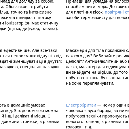
лад для догляду за собою,
Прилади для укладання волосс
ти. Обов'язкові атрибути
спосіб змінити імідж. До таких
більш точно та інтенсивно
для плетіння кісок,
повітряні
с
 режимів швидкості потоку
засоби термозахисту для волосс
ти іонізатор (знімає статичну
дки (щітка, дифузор, плойка).
я ефективніше. Але все-таки
Масажери для тіла покликані с
яться неприємних відчуттів від
важкого дня? Вибирайте роли
здатні зменшувати ці відчуття:
целюліт? Антицелюлітний або в
 насадкою, спеціальні насадки
ласка, масажер для відлущуванн
ви знайдете на Bigl.ua, до того
побутова техніка бу і запчасти
не хоче переплачувати.
ть в домашніх умовах
Електробритви
— номер один в 
вигляд. З їх допомогою можна
чоловіка є вуса борода, за ним
 й інші делікатні місця. Є
побутової техніки пропонують м
ї довжини стрижки, з різними
вологого гоління, з різними т
головок і т. д.