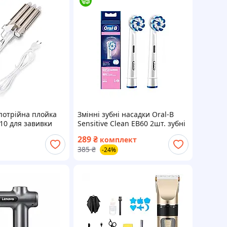
потрійна плойка
Змінні зубні насадки Oral-B
10 для завивки
Sensitive Clean EB60 2шт. зубні
насадки орал би для
289
₴
комплект
електричних щіток сенсітів
385
₴
-24%
клін