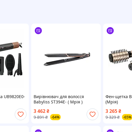
a UB9820E0-
Вирівнювач для волосся
Фен-щетка Ba
Babyliss ST394E- ( Мрія )
(Мрія)
3 462
₴
3 265
₴
9 891
₴
9 329
₴
-64%
-65%