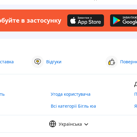
буйте в застосунку
ставка
Відгуки
Поверне
ть
Угода користувача
П
Всі категорії Бігль юа
Я
Українська