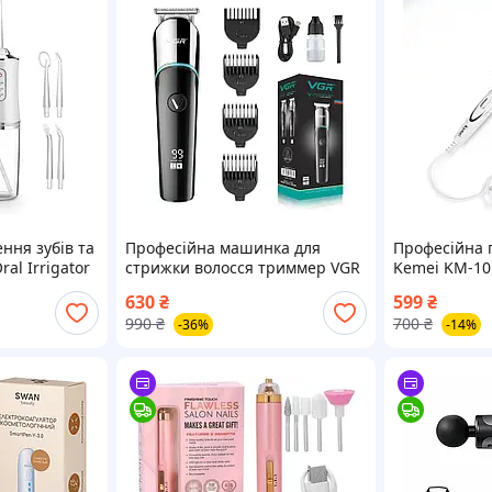
ння зубів та
Професійна машинка для
Професійна 
al Irrigator
стрижки волосся триммер VGR
Kemei KM-10
 4 змінними
V-291 з насадками - Догляд за
волосся
630
₴
599
₴
тілом
990
₴
700
₴
-36%
-14%