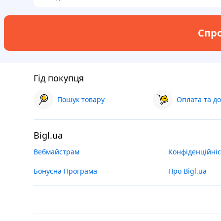
Спро
Гід покупця
Пошук товару
Оплата та до
Bigl.ua
Вебмайстрам
Конфіденційніс
Бонусна Програма
Про Bigl.ua