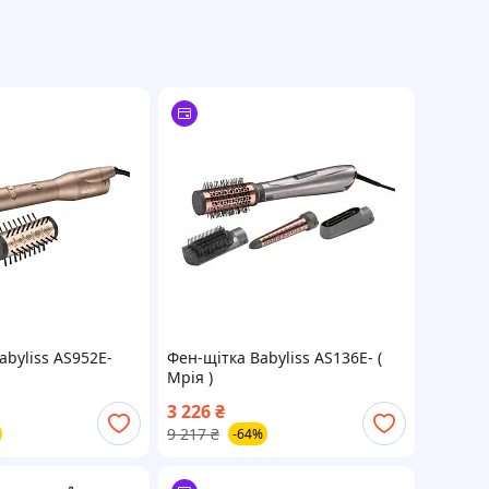
byliss AS952E-
Фен-щітка Babyliss AS136E- (
Мрія )
3 226
₴
9 217
₴
-64%