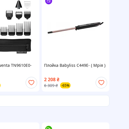
enta TN9610E0-
Плойка Babyliss C449E- ( Мрія )
2 208
₴
6 309
₴
-65%