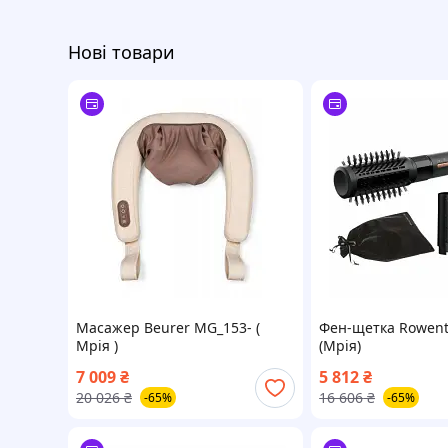
Нові товари
Масажер Beurer MG_153- (
Фен-щетка Rowent
Мрія )
(Мрія)
7 009
₴
5 812
₴
20 026
₴
16 606
₴
-65%
-65%