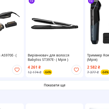
 AS970E- (
Вирівнювач для волосся
Триммер Row
Babyliss ST397E- ( Мрія )
(Мрія)
4 261
₴
2 582
₴
12 174
₴
7 377
₴
-64%
-64%
Показати ще