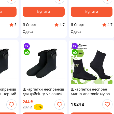
вінгу
и
Купити
Купити
Я Спорт
Я Спорт
5
4.7
4.7
Одеса
Одеса
опренові
Шкарпетки неопренові
Шкарпетки неопрен
XL Чорний
для дайвінгу S Чорний
Marlin Anatomic Nylon
Eco 3 мм 46-47
244
₴
1 024
₴
287
₴
-15%