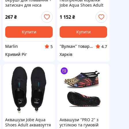
затискач для носа
Jobe Aqua Shoes Adult
Marlin Swim Blue
267
₴
1 152
₴
Купити
Купити
Marlin
"Вулкан" товари для риболовлі, полювання, туризму та дайвінгу, човни та мотори
5
4.7
Кривий Ріг
Харків
Аквашузи Jobe Aqua
Аквашузи "PRO 2" з
Shoes Adult аквавзуття
устілкою та гумовій