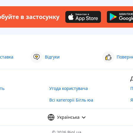
буйте в застосунку
ставка
Відгуки
Поверне
ть
Угода користувача
П
Всі категорії Бігль юа
Я
Українська
©
2026 Bigl.ua