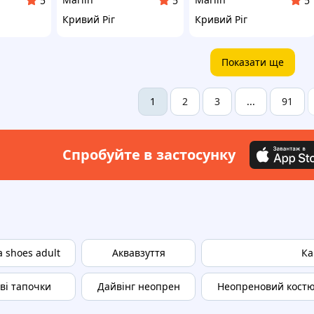
5
5
5
Кривий Ріг
Кривий Ріг
Показати ще
2
3
91
1
...
Спробуйте в застосунку
a shoes adult
Аквавзуття
Ка
ві тапочки
Дайвінг неопрен
Неопреновий костю