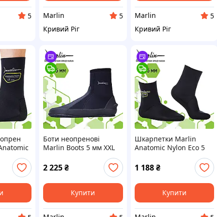
Marlin
Marlin
5
5
5
Кривий Ріг
Кривий Ріг
еопрен
Боти неопренові
Шкарпетки Marlin
 Anatomic
Marlin Boots 5 мм XXL
Anatomic Nylon Eco 5
мм 38-39
45-46
мм 42-43 для
підводного полювання
2 225
₴
1 188
₴
и
Купити
Купити
Marlin
Marlin