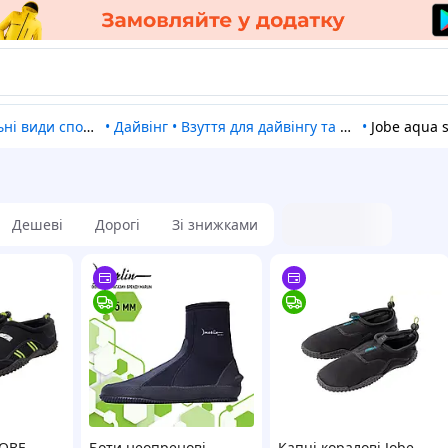
ні види спорту
•
Дайвінг
•
Взуття для дайвінгу та плавання
•
Jobe aqua 
Дешеві
Дорогі
Зі знижками
JOBE
Боти неопренові
Капці коралові Jobe