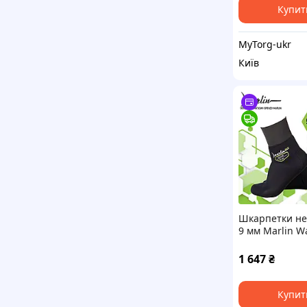
Купит
MyTorg-ukr
Київ
Шкарпетки не
9 мм Marlin W
Eco 9 мм 46-47
1 647
₴
Купит