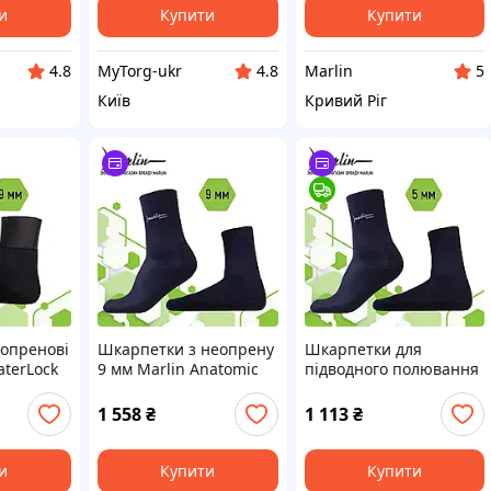
и
Купити
Купити
MyTorg-ukr
Marlin
4.8
4.8
5
Київ
Кривий Ріг
опренові
Шкарпетки з неопрену
Шкарпетки для
aterLock
9 мм Marlin Anatomic
підводного полювання
Eco 9 мм 44-45
Marlin Anatomic Eco
Black 5 мм 44-45
1 558
₴
1 113
₴
и
Купити
Купити