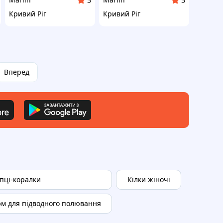
5
5
Кривий Ріг
Кривий Ріг
Вперед
пці-коралки
Кілки жіночі
м для підводного полювання