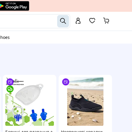
shoes
Беруші для плавання +
Неопренові коралки