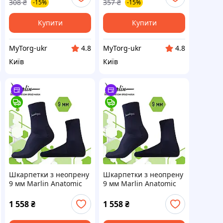
308
₴
357
₴
-15%
-15%
Купити
Купити
MyTorg-ukr
MyTorg-ukr
4.8
4.8
Київ
Київ
Шкарпетки з неопрену
Шкарпетки з неопрену
9 мм Marlin Anatomic
9 мм Marlin Anatomic
Eco 9 мм 46-47
Eco 9 мм 40-41
1 558
₴
1 558
₴