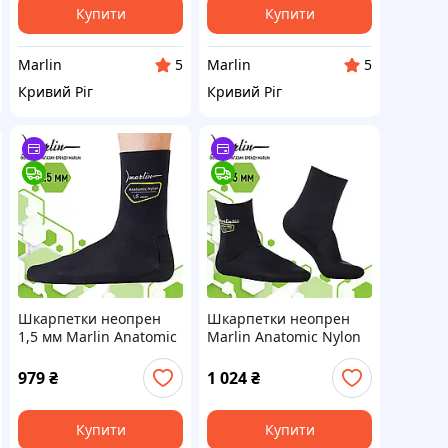
Купити
Купити
Marlin
Marlin
5
5
Кривий Ріг
Кривий Ріг
Шкарпетки неопрен
Шкарпетки неопрен
1,5 мм Marlin Anatomic
Marlin Anatomic Nylon
Nylon Eco 1.5 мм 40-41
Eco 3 мм 44-45
979
₴
1 024
₴
Купити
Купити