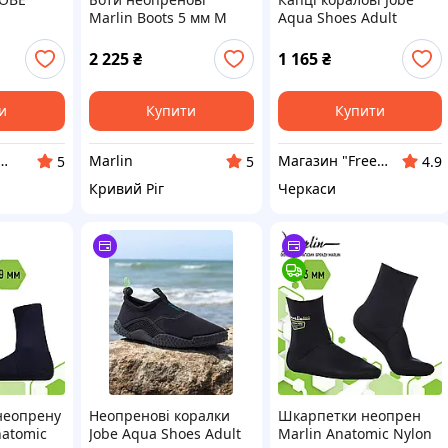
Marlin Boots 5 мм M
Aqua Shoes Adult
40,5-41,5
2 225
₴
1 165
₴
и
Купити
Купити
т-магазин «Техномарин»
Marlin
Магазин "Freeride"
5
5
4.9
Кривий Ріг
Черкаси
неопрену
Неопренові коралки
Шкарпетки неопрен
natomic
Jobe Aqua Shoes Adult
Marlin Anatomic Nylon