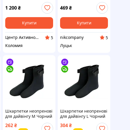
для води взуття
підошвою, Коралки,
неопренове коралки
Тапочки для плавання,
1 200
₴
469
₴
унісекс
взуття для дайвінгу
Купити
Купити
Центр Активного Відпочинку Прикарпаття
nikcompany
5
5
Коломия
Луцьк
Шкарпетки неопренові
Шкарпетки неопренові
для дайвінгу M Чорний
для дайвінгу L Чорний
262
₴
304
₴