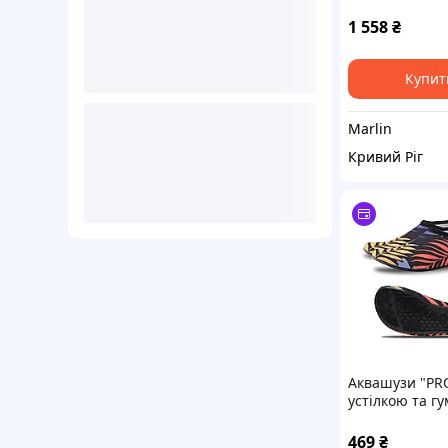
Eco 9 мм 42-43
1 558
₴
Купит
Marlin
Кривий Ріг
Аквашузи "PRO
устілкою та гу
підошвою, Ко
Тапочки для п
469
₴