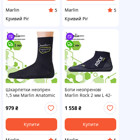
Marlin
Marlin
5
5
Кривий Ріг
Кривий Ріг
Шкарпетки неопрен
Боти неопренові
1,5 мм Marlin Anatomic
Marlin Rock 2 мм L 42-
Nylon Eco 1.5 мм 42-43
43
979
₴
1 558
₴
Купити
Купити
Marlin
Marlin