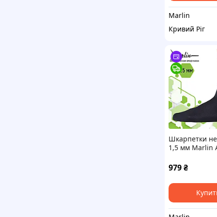
Marlin
Кривий Ріг
Шкарпетки н
1,5 мм Marlin
Nylon Eco 1.5 
979
₴
Купит
Marlin