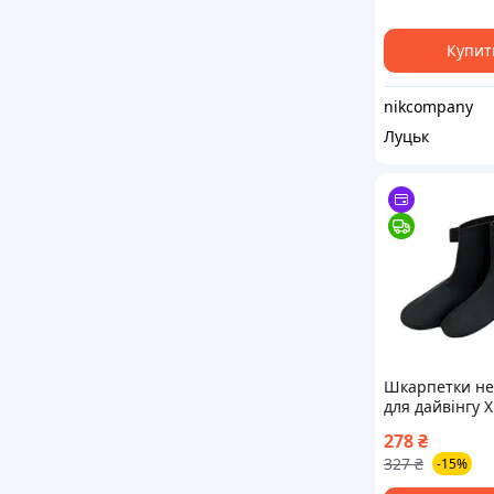
взуття для дай
Купит
nikcompany
Луцьк
Шкарпетки не
для дайвінгу 
278
₴
327
₴
-15%