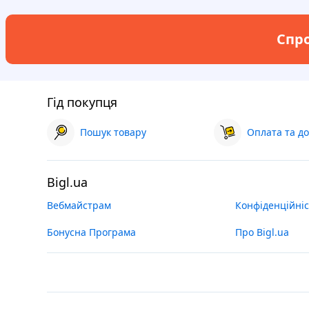
Спро
Гід покупця
Пошук товару
Оплата та до
Bigl.ua
Вебмайстрам
Конфіденційніс
Бонусна Програма
Про Bigl.ua