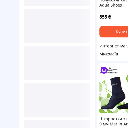
Aqua Shoes
855
₴
Купит
Интерне
Миколаїв
Шкарпетки з 
9 мм Marlin A