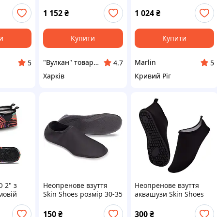
Eco 3 мм 40-41
1 152
₴
1 024
₴
и
Купити
Купити
"Вулкан" товари для риболовлі, полювання, туризму та дайвінгу, човни та мотори
Marlin
5
4.7
5
Харків
Кривий Ріг
 2" з
Неопренове взуття
Неопренове взуття
мовій
Skin Shoes розмір 30-35
аквашузи Skin Shoes
ралки,
колір в асортименті
розмір 35-36 чорний
лавання,
150
₴
300
₴