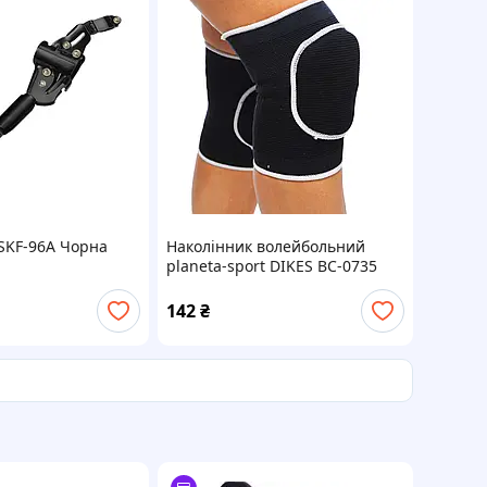
 SKF-96A Чорна
Наколінник волейбольний
planeta-sport DIKES ВС-0735
дитячий безрозмірний Чорний
2 шт.
142
₴