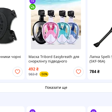
інники чорні
Маска Tribord Easybreath для
Лапка Spelli
снорклінгу підводного
(SKF-96A)
плавання з панорамним
492
₴
оглядом 180 градусів
784
₴
983
₴
-50%
Показати ще