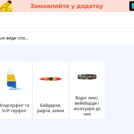
ні види спорту
водні лижі,
вейкборди і
рфінг та
байдарки,
аксесуари до
SUP серфінг
рафти, каяки
них