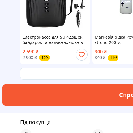
Електронасос для SUP-дошок,
Магнезія рідка Po
байдарок та надувних човнів
strong 200 мл
Trizand 25262
2 590
₴
300
₴
2 900
₴
340
₴
-10%
-11%
Спро
Гід покупця