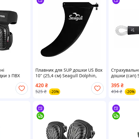
ні
Плавник для SUP дошки US Box
Страхувальн
дки з ПВХ
10" (25,4 см) Seagull Dolphin,
дошки (сап) 
еві подушки
центральний
спіральний
420
₴
395
₴
і INTERTOOL
525
₴
494
₴
-20%
-20%