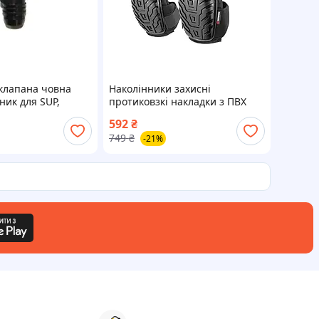
клапана човна
Наколінники захисні
ник для SUP,
протиковзкі накладки з ПВХ
са для клапана
тканина 600D гелеві подушки
592
₴
неопренові ремені INTERTOOL
749
₴
-21%
SP-0054