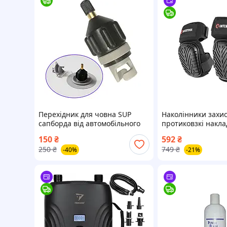
Перехідник для човна SUP
Наколінники захис
сапборда від автомобільного
протиковзкі накла
насосу компресора адаптер
тканина 600D гел
150
₴
592
₴
для човна щтуцер для
неопренові ремен
250
₴
749
₴
-40%
-21%
байдарки
SP-0056