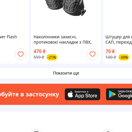
wer Flash
Наколінники захисні,
Штуцер для 
протиковзкі накладки з ПВХ,
САП, перехід
тканина 600D, гелеві подушки,
штуцер насо
470
₴
70
₴
неопренові ремені INTERTOOL
Сапборда
599
₴
100
₴
-21%
-30%
Показати ще
буйте в застосунку