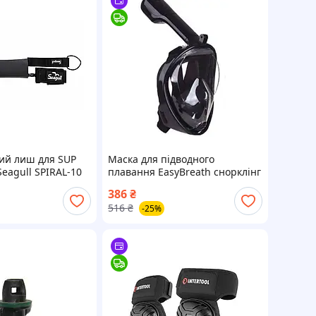
ий лиш для SUP
Маска для підводного
Seagull SPIRAL-10
плавання EasyBreath снорклінг
розмір S/M підходить для 90%
386
₴
дітей і 20% жінок. HP227
516
₴
-25%