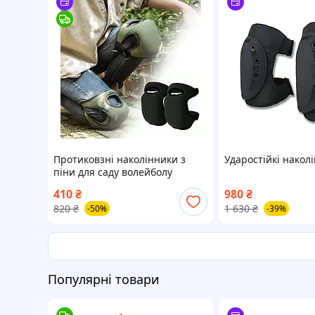
Протиковзні наколінники з
Ударостійкі накол
піни для саду волейболу
будівельних робіт комфортний
410
₴
980
₴
захист колін
820
₴
1 630
₴
-50%
-39%
Популярні товари