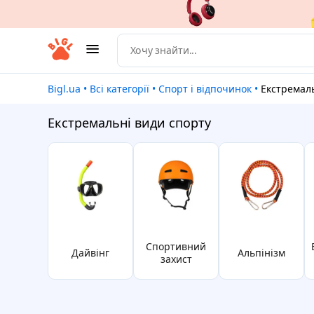
Bigl.ua
•
Всі категорії
•
Спорт і відпочинок
•
Екстремаль
Екстремальні види спорту
спортивний
віндсе
дайвінг
альпінізм
захист