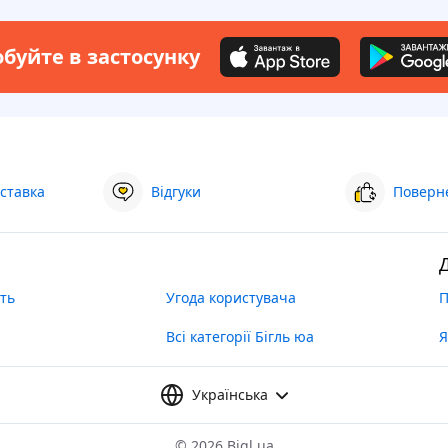
буйте в застосунку
ставка
Відгуки
Поверне
ть
Угода користувача
П
Всі категорії Бігль юа
Я
Українська
©
2026 Bigl.ua