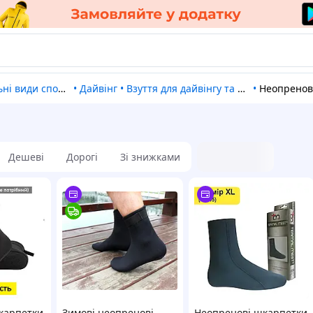
ні види спорту
•
Дайвінг
•
Взуття для дайвінгу та плавання
•
Неопрено
Дешеві
Дорогі
Зі знижками
карпетки
Зимові неопренові
Неопренові шкарпетки