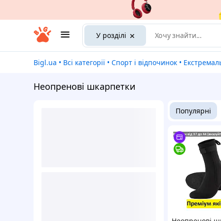
У розділі
Bigl.ua
•
Всі категорії
•
Спорт і відпочинок
•
Екстремаль
Неопренові шкарпетки
Популярні
Неопренові ш