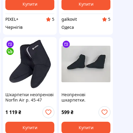
унісекс
Купити
Купити
PIXEL+
galkovit
5
5
Чернігів
Одеса
Шкарпетки неопренові
Неопренові
Norfin Air р. 45-47
шкарпетки.
(303730-XL)
Тремоноски з
неопрену. Чоловічі
1 119
₴
599
₴
шкарпетки із
неопрену. Зимові
шкарпетки. Теплі та
Купити
Купити
зручні шкарпетки