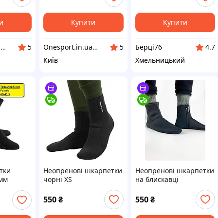
освітлення з
автоматичним
вмиканням
и
Купити
Купити
Onesport.in.ua інтернет-магазин спортивних товарів
Onesport.in.ua інтернет-магазин спортивних товарів
Берці76
5
5
4.7
Київ
Хмельницький
тки
Неопренові шкарпетки
Неопренові шкарпетки
 мм
чорні XS
на блискавці
ки для
одного
550
₴
550
₴
рфінга,
инга,