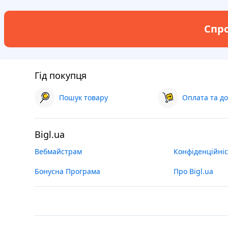
Спро
Гід покупця
Пошук товару
Оплата та до
Bigl.ua
Вебмайстрам
Конфіденційніс
Бонусна Програма
Про Bigl.ua