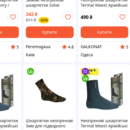
нгу і
шкарпетки Solve
Termal Meest Армійські
олювання,
KT6008502 на липучці
термошкарпетки з
343
₴
ловлі,
peremogaua
неопрену для
490
₴
871
₴
-60%
інгу,
військових, армії та
розміру XL 44-45
унісекс
и
Купити
Купити
Peremogaua
GALKONAT
5
4.8
5
Київ
Одеса
карпетки
Шкарпетки неопренові
Неопренові шкарпетки
Армійські
3мм для підводного
Termal Meest Армійські