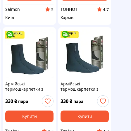
Salmon
TOHHOT
5
4.7
Київ
Харків
Армійські
Армійські
термошкарпетки з
термошкарпетки з
неопрену для зсу,
неопрену для зсу,
Неопренові
Неопренові
330
₴
330
₴
пара
пара
водовідштовхуючі
водовідштовхуючі
шкарпетки р. ХL 44-45
шкарпетки р. S 38-39
унісекс
унісекс
Купити
Купити
Toy Joy
Toy Joy