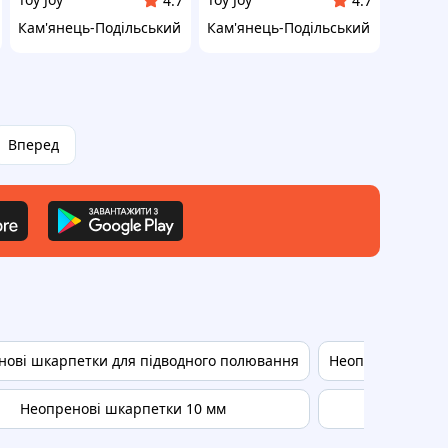
4.7
4.7
Кам'янець-Подільський
Кам'янець-Подільський
Вперед
нові шкарпетки для підводного полювання
Неопренові шка
Неопренові шкарпетки 10 мм
Коралові т