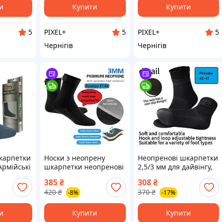
лки
и
Купити
Купити
PIXEL+
PIXEL+
5
5
5
Чернігів
Чернігів
карпетки
Носки з неопрену
Неопренові шкарпетки
Армійські
шкарпетки неопренові
2,5/3 мм для дайвінгу,
ки з
3 мм для дайвінга
підводного полювання,
385
₴
308
₴
термошкарпетки для
риболовлі та серфінгу
420
₴
370
₴
-8%
-17%
мії та
підводного полювання,
9
рибалки, рафтинга,
серфінга
и
Купити
Купити