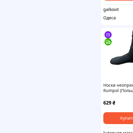
galkovit
Одеса
Носки неопре
Rumpol (Поль
629
₴
Купит
Інте