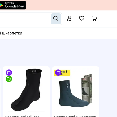
ві шкарпетки
Неопренові Mil-Tec
Неопренові шкарпетки