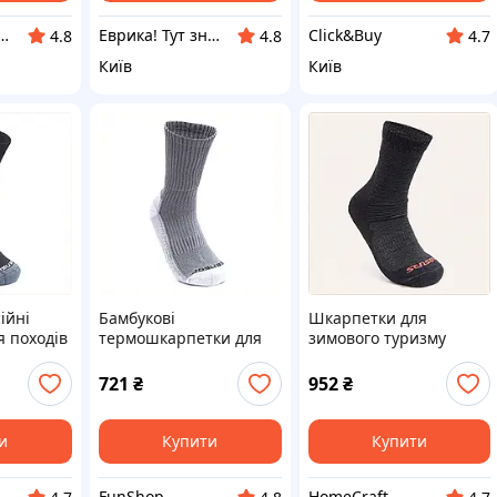
нет-магазин TVOЁ
Еврика! Тут знайдеться все!
Click&Buy
4.8
4.8
4.7
Київ
Київ
ійні
Бамбукові
Шкарпетки для
 походів
термошкарпетки для
зимового туризму
XH8
чоловіків посилені сірі
Sensor 43-46 розмір
8819921PC
M881990A9
721
₴
952
₴
и
Купити
Купити
FunShop
HomeCraft