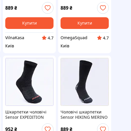
39-42 Cафарі-хакі,
43-46 Чорно-сірий,
88M1P991A5
M8H81P9913
889
₴
889
₴
Купити
Купити
VilnaKasa
OmegaSquad
4.7
4.7
Київ
Київ
Шкарпетки чоловічі
Чоловічі шкарпетки
Sensor EXPEDITION
Sensor HIKING MERINO
MERINO 43-46 Чорно-
43-46 Чорно-сірий
червоний iz16293,
881EE99C13
952
₴
889
₴