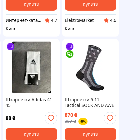
Купити
Купити
Интернет-каталог скидок "Профит плюс"
ElektroMarket
4.7
4.6
Київ
Київ
Шкарпетки Adidas 41-
Шкарпетки 5.11
45
Tactical SOCK AND AWE
CREW TBL L Black (1004-
870
₴
vart)
88
₴
957
₴
-9%
Купити
Купити