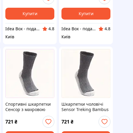
M8819E909X
Купити
Купити
Idea Box - подарки для всей семьи
Idea Box - подарки для всей семьи
4.8
4.8
Київ
Київ
Спортивні шкарпетки
Шкарпетки чоловічі
Сенсор з махровою
Sensor Treking Bambus
стопою для ботинок,
43-46 Сірий 88K19921X
B8E819921
721
₴
721
₴