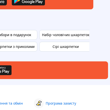
абори в подарунок
Набір чоловічих шкарпеток
Puma
арпетки з приколами
Сірі шкарпетки
Under 
ння та обмін
Програма захисту