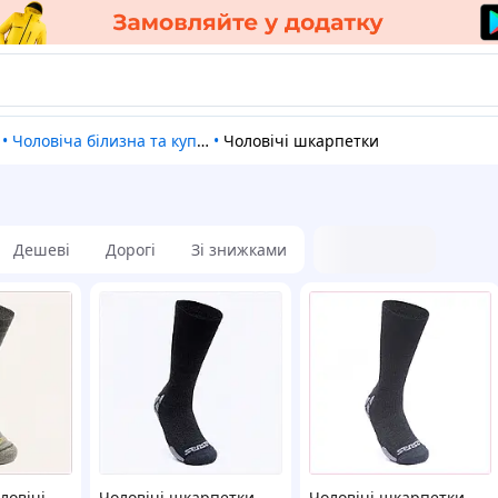
•
Чоловіча білизна та купальні плавки
•
Чоловічі шкарпетки
Дешеві
Дорогі
Зі знижками
ловічі
Чоловічі шкарпетки
Чоловічі шкарпетки