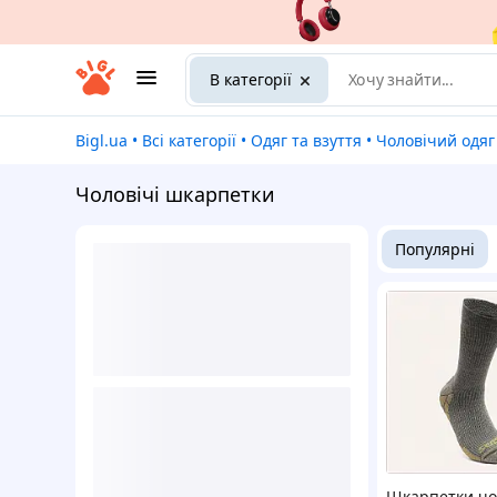
В категорії
Bigl.ua
•
Всі категорії
•
Одяг та взуття
•
Чоловічий одяг
Чоловічі шкарпетки
Популярні
Шкарпетки чо