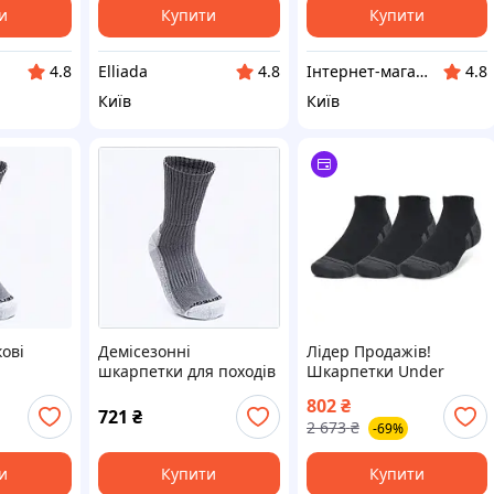
и
Купити
Купити
Elliada
Інтернет-магазин RedShift.com.ua
4.8
4.8
4.8
Київ
Київ
ові
Демісезонні
Лідер Продажів!
шкарпетки для походів
Шкарпетки Under
43-46 сірі бамбук,
Armour 1379504-001
802
₴
аляви,
881TA9921P
Performance Tech 3
721
₴
2 673
₴
-69%
пари Low чорний MD
(196883998111) -
КлікБай
и
Купити
Купити