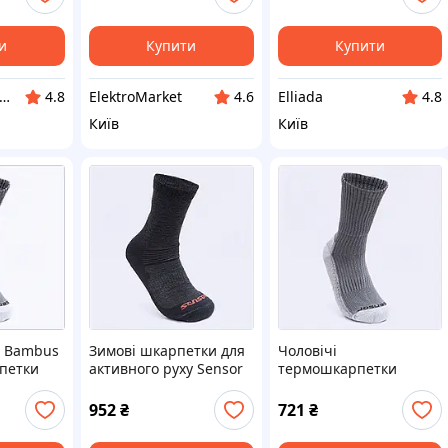
и
Купити
Купити
тернет-магазин enJoy
ElektroMarket
Elliada
4.8
4.6
4.8
Київ
Київ
g Bambus
Зимові шкарпетки для
Чоловічі
рпетки
активного руху Sensor
термошкарпетки
обництва
вовна ET8819908
Сенсор 43-46 з
бамбукового волокна
952
₴
721
₴
881EB9921T