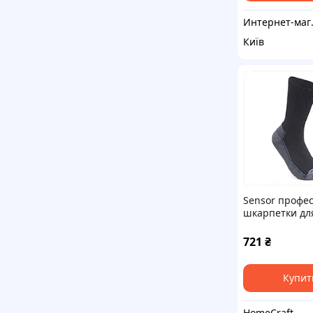
Интер
Київ
Sensor профес
шкарпетки для
чорні 881991
721
₴
Купит
HomeCraft