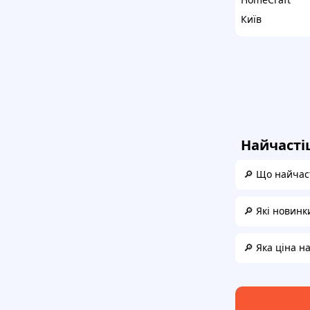
Київ
Найчасті
🔎 Що найчас
🔎 Які новинк
🔎 Яка ціна н