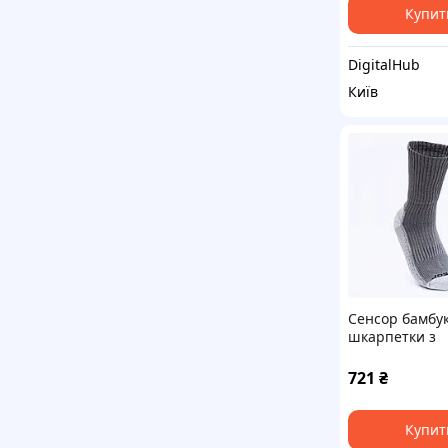
Купит
DigitalHub
Київ
Сенсор бамбук
шкарпетки з
еластичною
підтримкою х
721
₴
B88T19E921
Купит