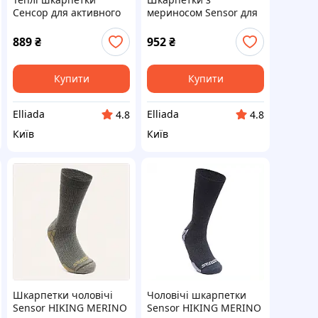
Сенсор для активного
мериносом Sensor для
руху вовна, 8819E91C5
активних зимових днів,
881990EM9
889
₴
952
₴
Купити
Купити
Elliada
Elliada
4.8
4.8
Київ
Київ
Шкарпетки чоловічі
Чоловічі шкарпетки
Sensor HIKING MERINO
Sensor HIKING MERINO