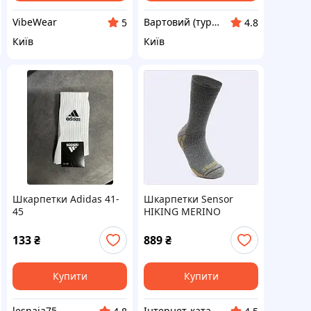
VibeWear
Вартовий (туризм, полювання та кемпінг)
5
4.8
Київ
Київ
Шкарпетки Adidas 41-
Шкарпетки Sensor
45
HIKING MERINO
вовняні 39-42 хакі,
88K19CX915
133
₴
889
₴
Купити
Купити
lesnaja75
Інтернет-каталог знижок Техно ECO