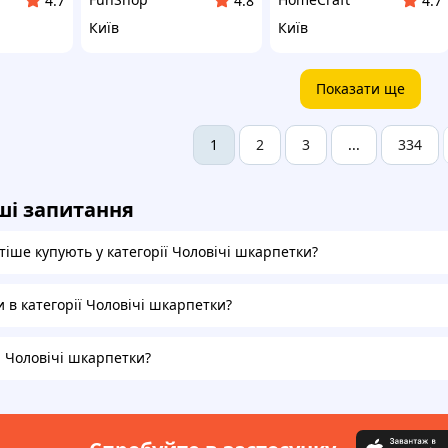
4.7
4.8
4.7
Київ
Київ
Показати ще
2
3
334
1
...
ші запитання
тіше купують у категорії Чоловічі шкарпетки?
и в категорії Чоловічі шкарпетки?
а Чоловічі шкарпетки?