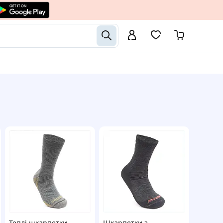
Теплі шкарпетки
Шкарпетки з