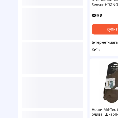
Sensor HIKIN
39-42 Cафарі-х
88P199B15
889
₴
Купит
Ін
Київ
Носки Mil-Tec
олива, Шкарп