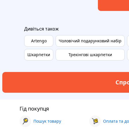
Дивіться також
Artengo
Чоловічий подарунковий набір
Шкарпетки
Трекінгові шкарпетки
Спро
Гід покупця
Пошук товару
Оплата та до