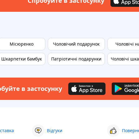
Спробуйте в застосунку
Місюренко
Чоловічий подарунок
Чоловічі н
Шкарпетки бамбук
Патріотичні подарунки
Чоловічі шк
буйте в застосунку
ставка
Відгуки
Поверне