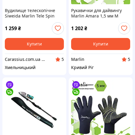
Вудилище телескопічне
Рукавички для дайвингу
Siweida Marlin Tele Spin
Marlin Amara 1,5 мм M
2.75m, up to 5-20g
1 259
₴
1 202
₴
Купити
Купити
Carassius.com.ua - Все для риболовлі та відпочинку
Marlin
5
5
Хмельницький
Кривий Ріг