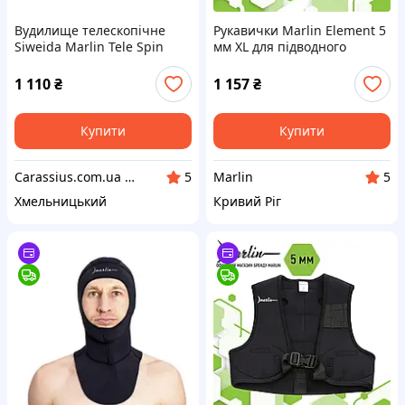
Вудилище телескопічне
Рукавички Marlin Element 5
Siweida Marlin Tele Spin
мм XL для підводного
2.40m, up to 5-20g
полювання та дайвінгу
1 110
₴
1 157
₴
Купити
Купити
Carassius.com.ua - Все для риболовлі та відпочинку
Marlin
5
5
Хмельницький
Кривий Ріг