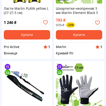
Ласти Marlin PLAYA yellow L
Шкарпетки неопренові 5
(27-27.5 см)
мм Marlin Element Black 5
мм 42-43
783
₴
1 246
₴
979
₴
-20%
Купити
Купити
Pro Active
Marlin
5
5
Вінниця
Кривий Ріг