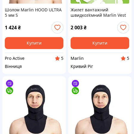
Шолом Marlin HOOD ULTRA
Жилет вантажний
5 мм S
швидкоз’ємний Marlin Vest
5 мм XXL для підводного
полювання
1 424
₴
2 003
₴
Купити
Купити
Pro Active
Marlin
5
5
Вінниця
Кривий Ріг