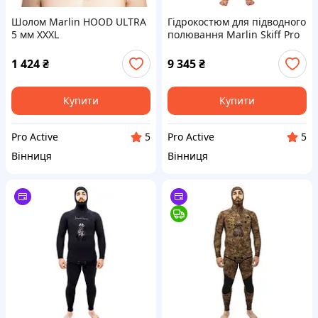
Шолом Marlin HOOD ULTRA
Гідрокостюм для підводного
5 мм XXXL
полювання Marlin Skiff Pro
5 мм 52
1 424
₴
9 345
₴
Купити
Купити
Pro Active
Pro Active
5
5
Вінниця
Вінниця