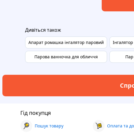
Дивіться також
Апарат ромашка інгалятор паровий
Інгалятор
Парова ванночка для обличчя
Пар
Спро
Гід покупця
Пошук товару
Оплата та до