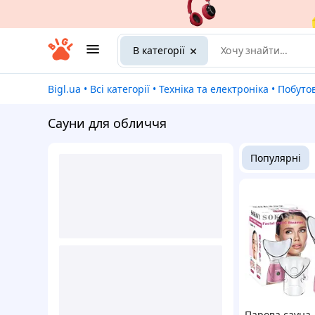
В категорії
Bigl.ua
•
Всі категорії
•
Техніка та електроніка
•
Побуто
Сауни для обличчя
Популярні
Парова сауна 