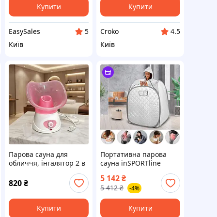
Купити
Купити
EasySales
Croko
5
4.5
Київ
Київ
Парова сауна для
Портативна парова
обличчя, інгалятор 2 в
сауна inSPORTline
1 Facial Steamer Shuqin
Steamona II
5 142
₴
SQ-016 Рожева
820
₴
5 412
₴
-4%
Купити
Купити