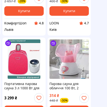
2 657
₴
400
₴
-28%
-30%
регулюванням пари /
Прилад для інгаляцій
Купити
Купити
КомфортШоп
LOON
4.8
4.7
Львів
Київ
Портативна парова
Парова сауна для
сауна 3 л 1000 Вт для
обличчя 100 Вт, 2
домашнього
режими, Рожевий /
314
₴
використання парилка
Розпарювач з
3 299
₴
448
₴
-30%
для тіла і релаксації
регулюванням пари /
Прилад для інгаляцій