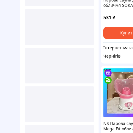
обличчя SOKA
60ml ZJ-1078
531
₴
Купит
Ін
Чернігів
NS Парова сау
Mega Fit обли