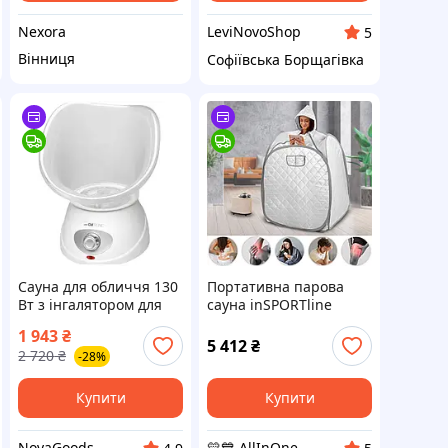
Nexora
LeviNovoShop
5
Вінниця
Софіївська Борщагівка
Сауна для обличчя 130
Портативна парова
Вт з інгалятором для
сауна inSPORTline
дому біла Clatronic GN-
Steamona II AllInOne -
1 943
₴
9336
market-without-queues-
5 412
₴
2 720
₴
-28%
Купити
Купити
NovaGoods
💛💙 AllInOne - знаходь все необхідне в одному магазині!