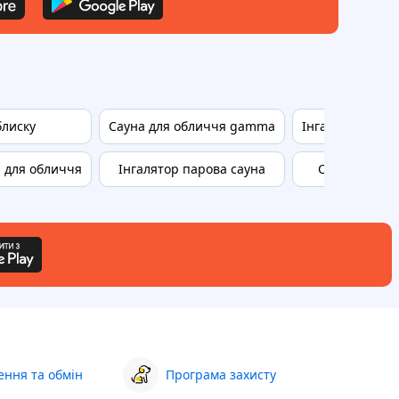
блиску
Сауна для обличчя gamma
Інгалятор кос
 для обличчя
Інгалятор парова сауна
Сауна з іоні
ння та обмін
Програма захисту