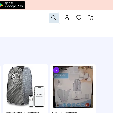
Портативна парова
Сауна, паровий