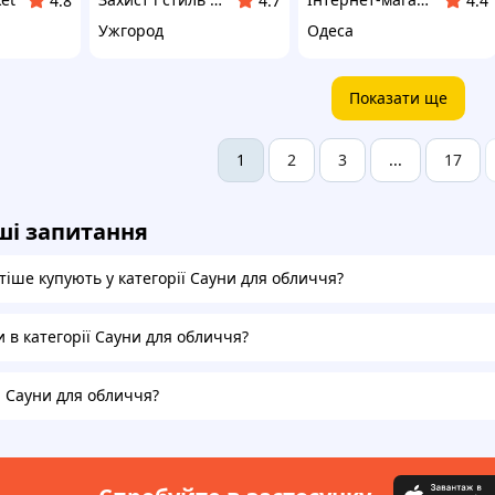
4.8
4.7
4.4
Ужгород
Одеса
Показати ще
2
3
17
1
...
ші запитання
тіше купують у категорії Сауни для обличчя?
и в категорії Сауни для обличчя?
а Сауни для обличчя?