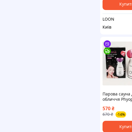
Купит
LOON
Київ
Парова сауна 
обличчя Phyop
5158
570
₴
670
₴
-14%
Купит