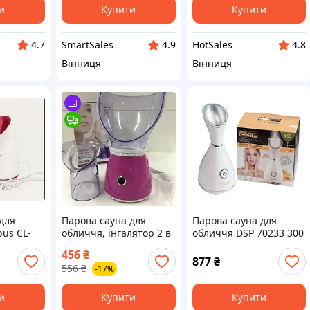
и
Купити
Купити
SmartSales
HotSales
4.7
4.9
4.8
Вінниця
Вінниця
для
Парова сауна для
Парова сауна для
us CL-
обличчя, інгалятор 2 в
обличчя DSP 70233 300
1 Professional Facial
Вт 65 мл Білий
456
₴
Steamer BY-1078
877
₴
556
₴
-17%
Osenjie
и
Купити
Купити