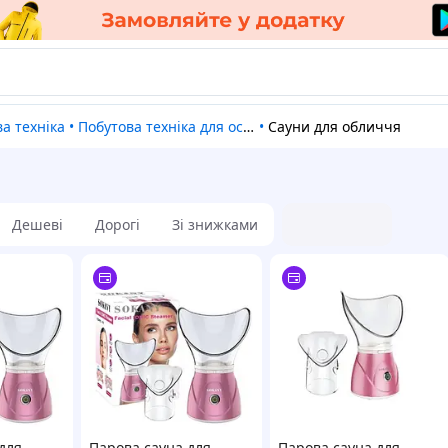
ва техніка
•
Побутова техніка для особистого користування
•
Сауни для обличчя
Дешеві
Дорогі
Зі знижками
для
Парова сауна для
Парова сауна для