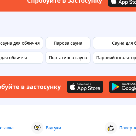
Спробуйте в застосунку
 сауна для обличчя
Парова сауна
Сауна для 
 для обличчя
Портативна сауна
Паровий інгалятор
буйте в застосунку
ставка
Відгуки
Поверне