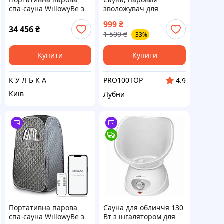
спа-сауна WillowyBe з
зволожувач для
керуванням Bluetooth,
обличчя(інгалятор)Silver
999
₴
Crest
34 456
₴
1 500
₴
-33%
Купити
Купити
К У Л Ь К А
PRO100TOP
4.9
Київ
Лубни
Портативна парова
Сауна для обличчя 130
спа-сауна WillowyBe з
Вт з інгалятором для