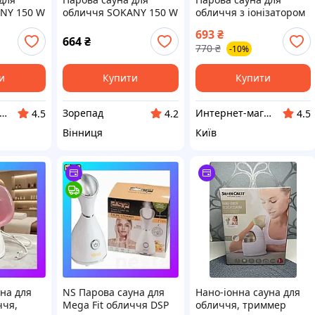
NY 150 W
обличчя SOKANY 150 W
обличчя з іонізатором
60ml ZJ-1078
SOKANY ZJ-1078
693
₴
664
₴
770
₴
-10%
и
Купити
Купити
тернет-магазин "VoyagerStar"
Зорепад
Интернет-магазин Восторг Онлайн - товары для различных людей!
4.5
4.2
4.5
Вінниця
Київ
на для
NS Парова сауна для
Нано-іонна сауна для
ччя,
Mega Fit обличчя DSP
обличчя, триммер