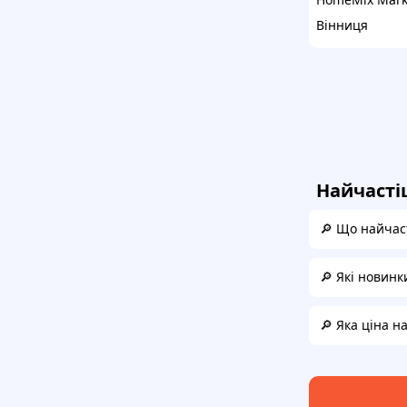
Вінниця
Найчасті
🔎 Що найчас
🔎 Які новинк
🔎 Яка ціна н