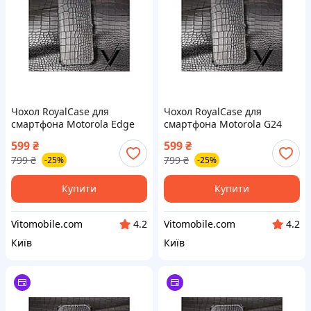
Чохол RoyalCase для
Чохол RoyalCase для
смартфона Motorola Edge
смартфона Motorola G24
50 Pro з преміальної шкіри,
Power з преміальної шкіри,
599
₴
599
₴
колір Black
колір Black
799
₴
799
₴
-25%
-25%
Купити
Купити
Vitomobile.com
Vitomobile.com
4.2
4.2
Київ
Київ