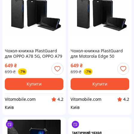
Чохол-книжка PlastGuard
Чохол-книжка PlastGuard
для OPPO A78 5G, OPPO A79
для Motorola Edge 50
5G – еко-шкіра,
Fusion, Edge 50 Ultra – еко-
649
₴
649
₴
пластиковий бампер,
шкіра, пластиковий
699
₴
699
₴
-7%
-7%
магнітна застібка, функція
бампер, магнітна застібка,
підставки
Купити
Купити
Vitomobile.com
Vitomobile.com
4.2
4.2
Київ
Київ