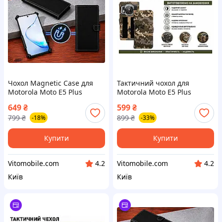
Чохол Magnetic Case для
Тактичний чохол для
Motorola Moto E5 Plus
Motorola Moto E5 Plus
XT1924-1, різні кольори
XT1924-1, кріпиться до
649
₴
599
₴
спорядження на липучці
799
₴
899
₴
-18%
-33%
Купити
Купити
Vitomobile.com
Vitomobile.com
4.2
4.2
Київ
Київ