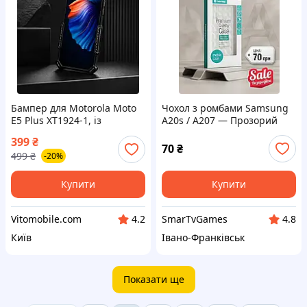
Бампер для Motorola Moto
Чохол з ромбами Samsung
E5 Plus XT1924-1, із
A20s / A207 — Прозорий
посиленим корпусом, колір
TPU-Diamond, Новий
399
₴
Black
70
₴
499
₴
-20%
Купити
Купити
Vitomobile.com
SmarTvGames
4.2
4.8
Київ
Івано-Франківськ
Показати ще