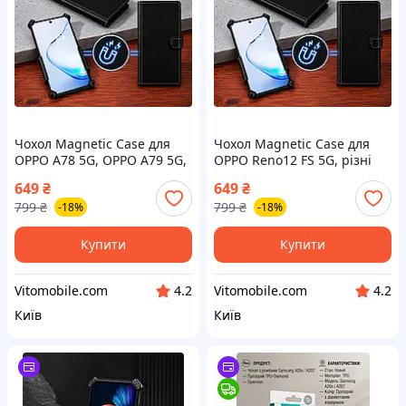
Чохол Magnetic Case для
Чохол Magnetic Case для
OPPO A78 5G, OPPO A79 5G,
OPPO Reno12 FS 5G, різні
різні кольори
кольори
649
₴
649
₴
799
₴
799
₴
-18%
-18%
Купити
Купити
Vitomobile.com
Vitomobile.com
4.2
4.2
Київ
Київ