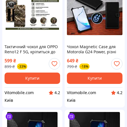
Тактичний чохол для OPPO
Чохол Magnetic Case для
Reno12 F 5G, кріпиться до
Motorola G24 Power, різні
спорядження на липучці
кольори
599
₴
649
₴
899
₴
799
₴
-33%
-18%
Купити
Купити
Vitomobile.com
Vitomobile.com
4.2
4.2
Київ
Київ