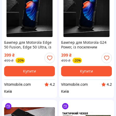
Бампер для Motorola Edge
Бампер для Motorola G24
50 Fusion, Edge 50 Ultra, із
Power, із посиленим
посиленим корпусом, колір
корпусом, колір Black
399
₴
399
₴
Black
499
₴
499
₴
-20%
-20%
Купити
Купити
Vitomobile.com
Vitomobile.com
4.2
4.2
Київ
Київ