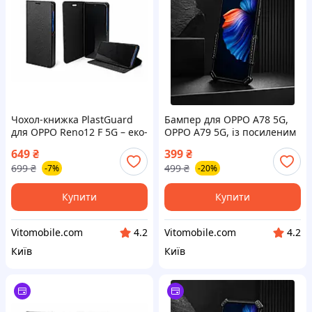
Чохол-книжка PlastGuard
Бампер для OPPO A78 5G,
для OPPO Reno12 F 5G – еко-
OPPO A79 5G, із посиленим
шкіра, пластиковий
корпусом, колір Black
649
₴
399
₴
бампер, магнітна застібка,
699
₴
499
₴
-7%
-20%
Купити
Купити
Vitomobile.com
Vitomobile.com
4.2
4.2
Київ
Київ