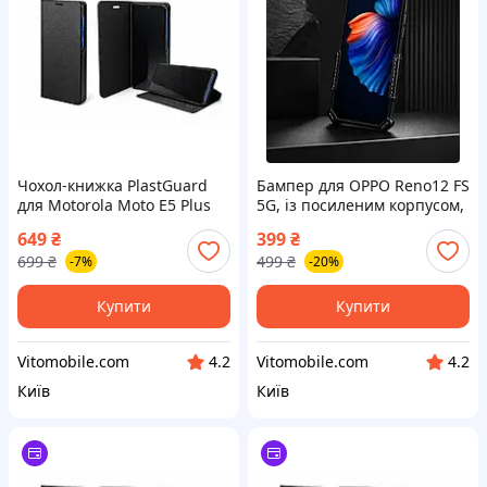
Чохол-книжка PlastGuard
Бампер для OPPO Reno12 FS
для Motorola Moto E5 Plus
5G, із посиленим корпусом,
XT1924-1 – еко-шкіра,
колір Black
649
₴
399
₴
пластиковий бампер,
699
₴
499
₴
-7%
-20%
магнітна застібка, функція
Купити
Купити
Vitomobile.com
Vitomobile.com
4.2
4.2
Київ
Київ