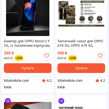
Бампер для OPPO Reno12 F
Тактичний чохол для OPPO
5G, із посиленим корпусом,
A78 5G, OPPO A79 5G,
колір Black
кріпиться до спорядження
399
₴
599
₴
на липучці
499
₴
899
₴
-20%
-33%
Купити
Купити
Vitomobile.com
Vitomobile.com
4.2
4.2
Київ
Київ