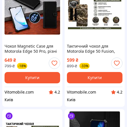
Чохол Magnetic Case для
Тактичний чохол для
Motorola Edge 50 Pro, різні
Motorola Edge 50 Fusion,
кольори
Edge 50 Ultra, кріпиться до
649
₴
599
₴
спорядження на липучці
799
₴
899
₴
-18%
-33%
Купити
Купити
Vitomobile.com
Vitomobile.com
4.2
4.2
Київ
Київ