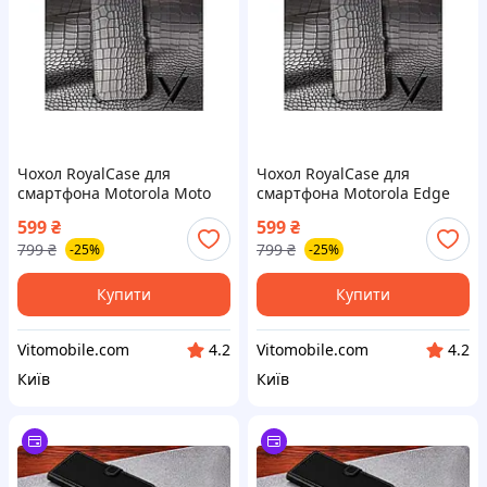
Чохол RoyalCase для
Чохол RoyalCase для
смартфона Motorola Moto
смартфона Motorola Edge
E5 Plus XT1924-1 з
50 Fusion, Edge 50 Ultra з
599
₴
599
₴
преміальної шкіри, колір
преміальної шкіри, колір
799
₴
799
₴
-25%
-25%
Black
Black
Купити
Купити
Vitomobile.com
Vitomobile.com
4.2
4.2
Київ
Київ