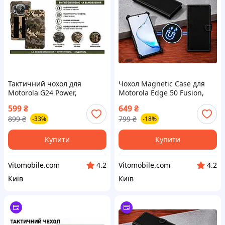
Тактичний чохол для
Чохол Magnetic Case для
Motorola G24 Power,
Motorola Edge 50 Fusion,
кріпиться до спорядження
Edge 50 Ultra, різні кольори
599
₴
649
₴
на липучці
899
₴
799
₴
-33%
-18%
Купити
Купити
Vitomobile.com
Vitomobile.com
4.2
4.2
Київ
Київ