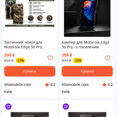
Тактичний чохол для
Бампер для Motorola Edge
Motorola Edge 50 Pro,
50 Pro, із посиленим
кріпиться до спорядження
корпусом, колір Black
599
₴
399
₴
на липучці
899
₴
499
₴
-33%
-20%
Купити
Купити
Vitomobile.com
Vitomobile.com
4.2
4.2
Київ
Київ