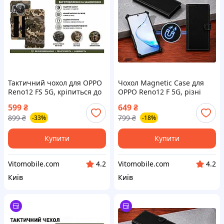
Тактичний чохол для OPPO
Чохол Magnetic Case для
Reno12 FS 5G, кріпиться до
OPPO Reno12 F 5G, різні
спорядження на липучці
кольори
599
₴
649
₴
899
₴
799
₴
-33%
-18%
Купити
Купити
Vitomobile.com
Vitomobile.com
4.2
4.2
Київ
Київ