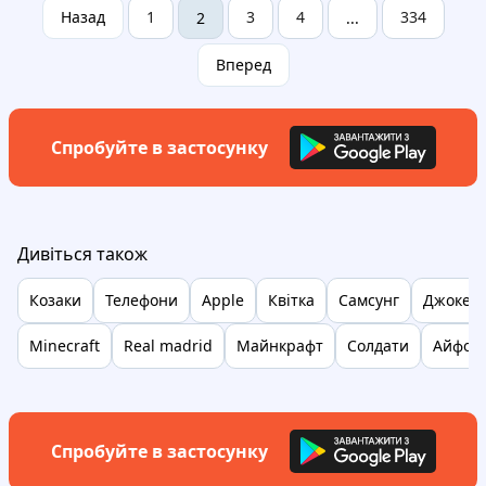
Назад
1
3
4
334
2
...
Вперед
Спробуйте в застосунку
Дивіться також
Козаки
Телефони
Apple
Квітка
Самсунг
Джокер
Minecraft
Real madrid
Майнкрафт
Солдати
Айфон 
Спробуйте в застосунку