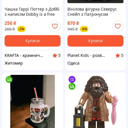
Чашка Гаррі Поттер з Доббі
Вінілова фігурка Северус
з написом Dobby is a free
Снейп з Патронусом
elf 330 мл
Severus Snape with Patronus
250
₴
870
₴
195 серії Гаррі Поттер Harry
260
₴
945
₴
-3%
-8%
Potter S20 Funko POP!
Купити
Купити
KRAFTA - крамничка гік-атрибутики
Planet Kids - розвиваючі іграшки
5
5
Житомир
Одеса