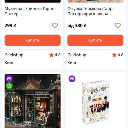
Музична скринька Гаррі
Фігурка Герміона (Гаррі
Поттер
Поттер) оригінальна
299
₴
380
₴
від
Купити
Купити
Geekshop
Geekshop
4.8
4.8
Київ
Київ