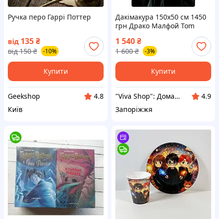
Ручка перо Гаррі Поттер
Дакімакура 150х50 см 1450
грн Драко Малфой Tom
Felton Гаррі Поттер
135
₴
1 540
₴
від
Дакимакура подушка зі
від
150
₴
1 600
₴
-10%
-3%
знімною наволочкою
Купити
Купити
Geekshop
"Viva Shop": Домашній затишок починається тут!
4.8
4.9
Київ
Запоріжжя