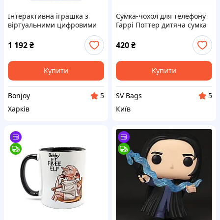
Інтерактивна іграшка з
Сумка-чохол для телефону
віртуальними цифровими
Гаррі Поттер дитяча сумка
героями BITZEE - Гаррі
через плече,
Поттер 6076508 Bitzee
водонепроникна міні-сумка
1 192
₴
420
₴
(4870)
Купити
Купити
Bonjoy
SV Bags
5
5
Харків
Київ