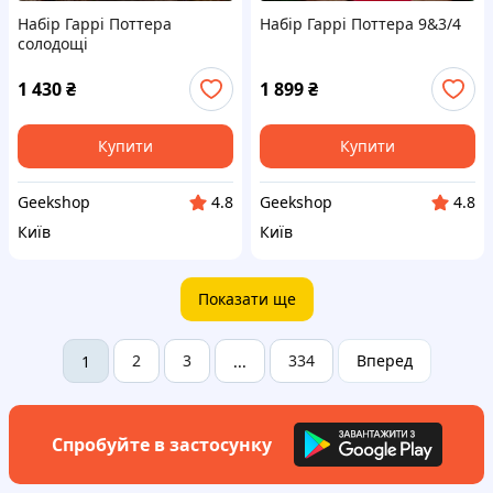
Набір Гаррі Поттера
Набір Гаррі Поттера 9&3/4
солодощі
1 430
₴
1 899
₴
Купити
Купити
Geekshop
Geekshop
4.8
4.8
Київ
Київ
Показати ще
2
3
334
Вперед
1
...
Спробуйте в застосунку