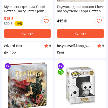
Музична скринька Гаррі
Подушка двостороння I love
Поттер Harry Potter John
my boyfriend Гаррі Поттер
Williams - Hedwig's Theme
Драко Малфой / Harry Potter
315
₴
червоний
Draco Malfoy плюшева
415
₴
350
₴
-10%
Купити
Купити
Wizard Box
be.yourself.kpop_shop
5
5
Дніпро
Київ