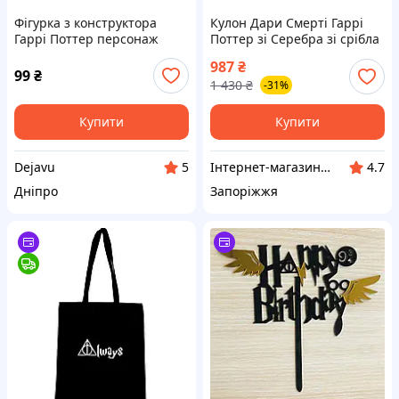
Фігурка з конструктора
Кулон Дари Смерті Гаррі
Гаррі Поттер персонаж
Поттер зі Серебра зі срібла
Альбус Дамблдор новинка
925 проби, магазин
987
₴
для Дежавію
Myuvelir
99
₴
1 430
₴
-31%
Купити
Купити
Dejavu
Інтернет-магазин "МОЙ ЮВЕЛИР"
5
4.7
Дніпро
Запоріжжя