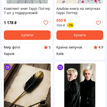
Комплект книг Гаррі Поттер
Альбом книга на липучках
7 шт у подарунковій
Гаррі Поттер
коробці
650
₴
1 178
₴
700
₴
-7%
Купити
Купити
Мир фото
Країна липучок
5
4.9
Харків
Київ