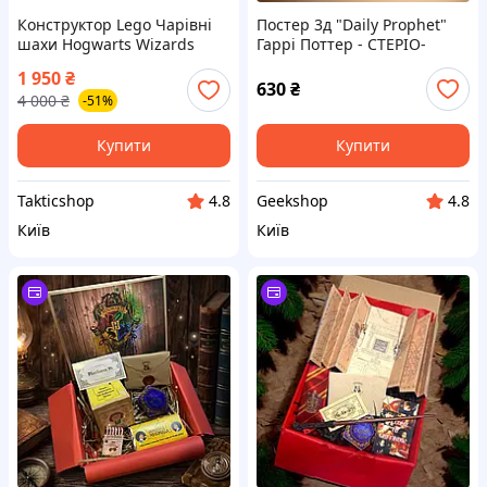
Конструктор Lego Чарівні
Постер 3д "Daily Prophet"
шахи Hogwarts Wizards
Гаррі Поттер - СТЕРІО-
Chess сумісний Гаррі
ВАРІО H2
1 950
₴
Поттер Герміона Рон 76392
630
₴
4 000
₴
-51%
Купити
Купити
Takticshop
Geekshop
4.8
4.8
Київ
Київ