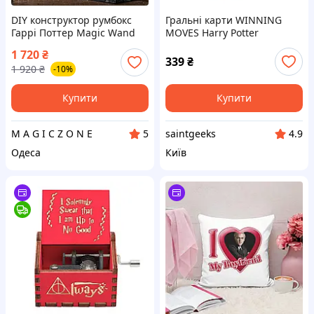
DIY конструктор румбокс
Гральні карти WINNING
Гаррі Поттер Magic Wand
MOVES Harry Potter
Shop - мініатюрна магічна
Waddingtons No.1 Playing
1 720
₴
крамниця для складання
Cards
339
₴
1 920
₴
-10%
Cuteroom
Купити
Купити
M A G I C Z O N E
saintgeeks
5
4.9
Одеса
Київ