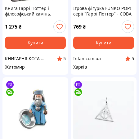
Книга Гаррі Поттер і
Ігрова фігурка FUNKO POP!
філософський камінь.
серії "Гаррі Поттер" - СОВА
Велике ілюстроване
КУПІВЛЯ Funko 35510
видання. Автор - Д. Ролінґ
1 275
₴
769
₴
(А-БА-БА-ГА-ЛА-МА-ГА)
Купити
Купити
КНИГАРНЯ КОТА ФРАНИКА
Infan.com.ua
5
5
Житомир
Харків