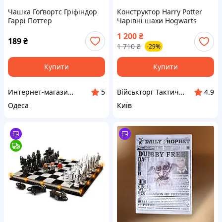
Чашка Гоґвортс Гріфіндор
Конструктор Harry Potter
Гаррі Поттер
Чарівні шахи Hogwarts
Wizards Chess сумісний
1 200
₴
Гаррі Поттер Герміона Рон
189
₴
1 710
₴
-29%
Купити
Купити
Интернет-магазин SixPics
Військторг Тактичне спорядження
5
4.9
Одеса
Київ