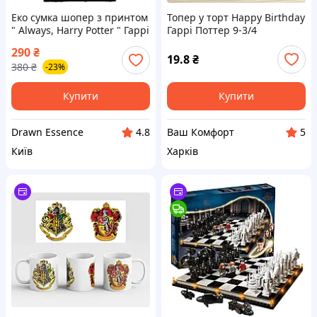
Еко сумка шопер з принтом
Топер у торт Happy Birthday
" Always, Harry Potter " Гаррі
Гаррі Поттер 9-3/4
Поттер
290
₴
19.8
₴
380
₴
-23%
Купити
Купити
Drawn Essence
Ваш Комфорт
4.8
5
Київ
Харків