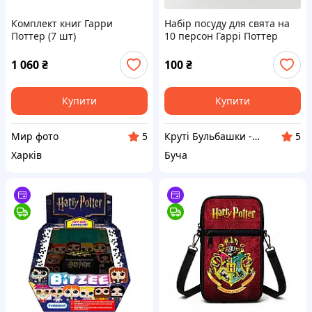
Комплект книг Гарри
Набір посуду для свята на
Поттер (7 шт)
10 персон Гаррі Поттер
Наш стиль Різнобарвний
Тарілки та стаканчики
1 060
₴
100
₴
Купити
Купити
Мир фото
Круті Бульбашки - свято на максимум
5
5
Харків
Буча