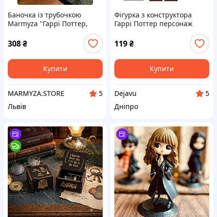
Баночка із трубочкою
Фігурка з конструктора
Marmyza "Гаррі Поттер,
Гаррі Поттер персонаж
урочисто присягаюсь" Гаррі
Геґрід новинка для Дежавію
Поттер Harry Potter 450 мл
308
₴
119
₴
Купити
Купити
MARMYZA.STORE
Dejavu
5
5
Львів
Дніпро