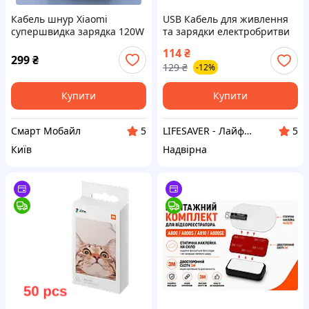
Кабель шнур Xiaomi
USB Кабель для живлення
супершвидка зарядка 120W
та зарядки електробритви
67W 33W Mi Turbo Charge
тримера Xiaomi Mijia та
114
₴
USB Type-C 6A 1м
інших
299
₴
129
₴
-12%
Купити
Купити
Смарт Мобайл
LIFESAVER - ЛайфСейвер
5
5
Київ
Надвірна