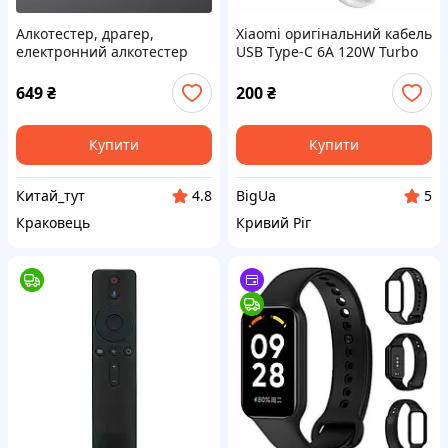
Алкотестер, драгер,
Xiaomi оригінальний кабель
електронний алкотестер
USB Type-C 6A 120W Turbo
Xiaomi Mijia Lydsto
Fast Charging 1м для Mi,
Redmi, Poco
649
₴
200
₴
Купити
Купити
Китай_тут
BigUa
4.8
5
Краковець
Кривий Ріг