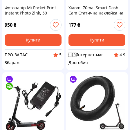
Фотопапір Mi Pocket Print
Xiaomi 70mai Smart Dash
Instant Photo Zink, 50
Cam Cтатична наклейка на
аркушів, для фотопринтера
скло Пластина + 3M Скотч
Xiaomi, формат 5 х 7,6 см
70mai 4K A800 /A800S/A810
950
₴
177
₴
Купити
Купити
ПРО-ЗАПАС
🇺🇦Інтернет-магазин "VM24" - Відправлення товарів в день замовлення.
5
4.9
Збараж
Дрогобич