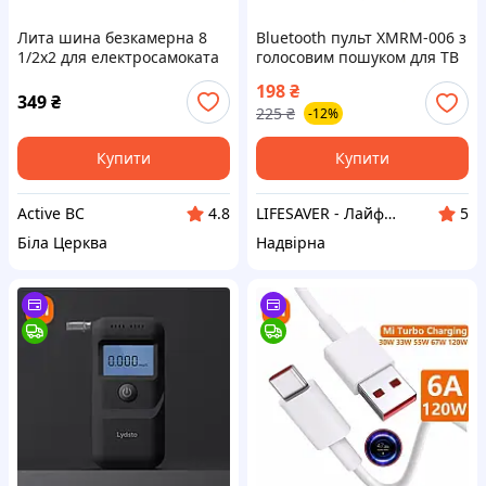
Лита шина безкамерна 8
Bluetooth пульт XMRM-006 з
1/2х2 для електросамоката
голосовим пошуком для ТВ
Xiaomi M365
та приставок Xiaomi MI TV
198
₴
Stick MI Box S
349
₴
225
₴
-12%
Купити
Купити
Active BC
LIFESAVER - ЛайфСейвер
4.8
5
Біла Церква
Надвірна