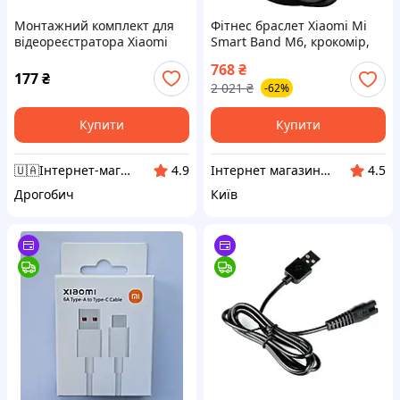
Монтажний комплект для
Фітнес браслет Xiaomi Mi
відеореєстратора Xiaomi
Smart Band M6, крокомір,
70mai Pro / Pro Lite (D02,
трекер
768
₴
D05, D08) | Статична плівка
177
₴
2 021
₴
-62%
+ 3M скотч
Купити
Купити
🇺🇦Інтернет-магазин "VM24" - Відправлення товарів в день замовлення.
Інтернет магазин побутової техніки "Знижка24"
4.9
4.5
Дрогобич
Київ