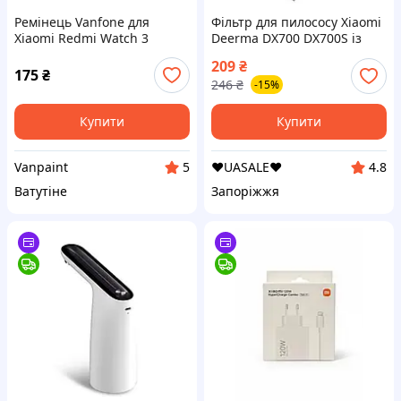
Ремінець Vanfone для
Фільтр для пилососу Xiaomi
Xiaomi Redmi Watch 3
Deerma DX700 DX700S із
Active, чорний
посиленим спонжем
209
₴
(VANAX63001)
175
₴
246
₴
-15%
Купити
Купити
Vanpaint
❤️UASALE❤️
5
4.8
Ватутіне
Запоріжжя