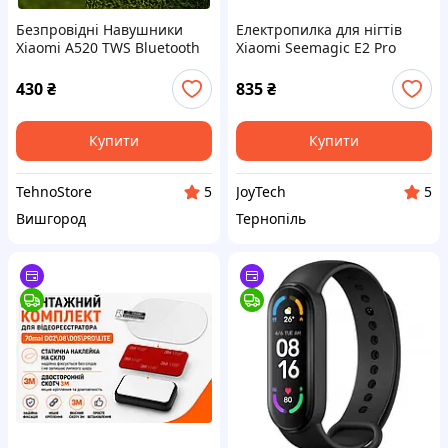
Безпровідні Навушники
Електропилка для нігтів
Xiaomi A520 TWS Bluetooth
Xiaomi Seemagic E2 Pro
Earbuds – з Водозахистом і
Вбудованим Мікрофоном
430
₴
835
₴
Купити
Купити
TehnoStore
JoyTech
5
5
Вишгород
Тернопіль