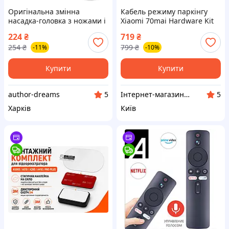
Оригінальна змінна
Кабель режиму паркінгу
насадка-головка з ножами і
Xiaomi 70mai Hardware Kit
лезами для електробритви
(Midrive up03) 70mai UP03
224
₴
719
₴
Xiaomi Enchen BlackStone
TYPE C
254
₴
799
₴
-11%
-10%
Silver, сірий колір корпусу
Купити
Купити
author-dreams
Інтернет-магазин "AMedia" Андроїд Смарт ТБ Приставки, Відеореєстратори, GPS Навігатори, Акумулятори
5
5
Харків
Київ