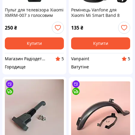
Пульт для телевізора Xiaomi
Ремінець Vanfone для
XMRM-007 з голосовим
Xiaomi Mi Smart Band 8
пошуком
Active/Redmi Smart Band 2,
чорний (VANAX60001)
250
₴
135
₴
Купити
Купити
Магазин Радіодеталей
Vanpaint
5
5
Городище
Ватутіне