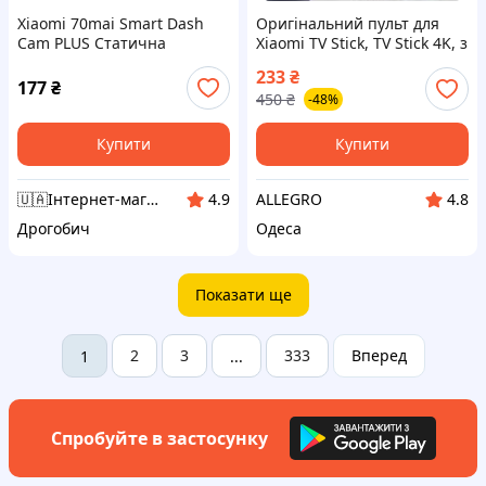
Xiaomi 70mai Smart Dash
Оригінальний пульт для
Cam PLUS Cтатична
Xiaomi TV Stick, TV Stick 4K, з
наклейка на скло Пластина
голосовим керуванням,
233
₴
+ 3M Скотч 70mai
MDZ-24-AA, XMRM-00A
177
₴
450
₴
-48%
A500S/A510/A200\Lite
Купити
Купити
🇺🇦Інтернет-магазин "VM24" - Відправлення товарів в день замовлення.
ALLEGRO
4.9
4.8
Дрогобич
Одеса
Показати ще
2
3
333
Вперед
1
...
Спробуйте в застосунку