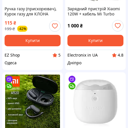
Ручка газу (прискорювач),
Зарядний пристрій Xiaomi
Курок газу для КЛОНА
120W + кабель Mi Turbo
електросамокату
Type-C, турбо зарядка
115
₴
Xiaomi/Ninebot
1 000
₴
199
₴
-42%
Купити
Купити
EZ Shop
Electronix in UA
5
4.8
Одеса
Дніпро