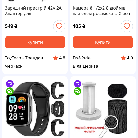
Зарядний пристрій 42V 2A
Камера 8 1/2х2 8 дюймів
Адаптер для
для електросамоката Xiaomi
електросамокату Xiaomi
M365 / Kugoo / Like.bike /
M365 Segway Ninebot ES1
Crosser
549
₴
105
₴
ES2 ES4 E22 для літій-іонн
Купити
Купити
ToyTech - Трендові Іграшки та Гаджети 2021
Fix&Ride
4.8
4.9
Черкаси
Біла Церква