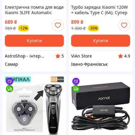
Електрична помпа для води
Турбо зарядка Xiaomi 120W
Xiaomi 3LIFE Automatic
+ кабель Type C (6A). Супер
Water Pump 002, Білий
швидка, Оригінал, кабель
689
₴
899
₴
100см
789
₴
1 300
₴
-12%
-30%
Купити
Купити
AstroShop - інтернет-магазин електроніки
ViAn Store
5
4.9
Самар
Івано-Франківськ