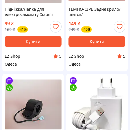
Підніжка/Лапка для
ТЕМНО-СІРЕ Заднє крило/
електросамокату Xiaomi
щиток/
M365/PRO/PRO2/1S/Mi3/Essential/Kugoo
бризговик+підтримка для
99
₴
149
₴
M365/Pro
електросамокату Xiaomi
169
₴
249
₴
-41%
-40%
M365/PRO
Купити
Купити
EZ Shop
EZ Shop
5
5
Одеса
Одеса