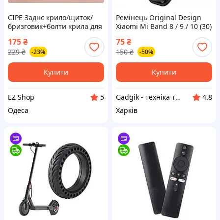
СІРЕ Заднє крило/щиток/
Ремінець Original Design
бризговик+болти крила для
Xiaomi Mi Band 8 / 9 / 10 (30)
електросамокату Xiaomi
(Чорний)
175
₴
75
₴
M365/PRO
229
₴
150
₴
-23%
-50%
Купити
Купити
EZ Shop
Gadgik - техніка та аксесуари
5
4.8
Одеса
Харків