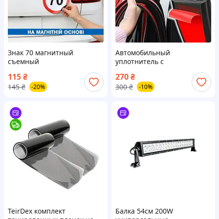
Знак 70 магнитный
Автомобильный
съемный
уплотнитель с
шумоизоляцией TretSean, 5
115
₴
270
₴
м
145
₴
300
₴
-20%
-10%
TeirDex комплект
Балка 54см 200W