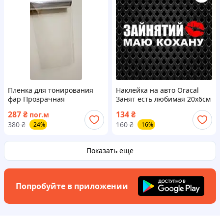
Пленка для тонирования
Наклейка на авто Oracal
фар Прозрачная
Занят есть любимая 20х6см
Бронепленка
287
₴
134
₴
пог.м
Антигравийная Guard 30 см
380
₴
160
₴
-24%
-16%
на 1 м
Показать еще
Попробуйте в приложении