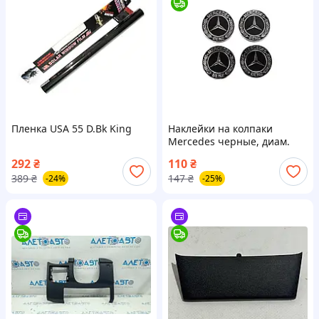
Пленка USA 55 D.Bk King
Наклейки на колпаки
Mercedes черные, диам.
90мм
292
₴
110
₴
389
₴
147
₴
-24%
-25%