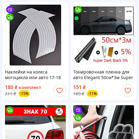
Наклейки на колеса
Тонировочная пленка для
мотоцикла или авто 17-18
авто Elegant 50см*3м Super
дюймов Белые
Dark Black 5%. Польша
180
₴
151
₴
комплект
211
₴
169
₴
-15%
-11%