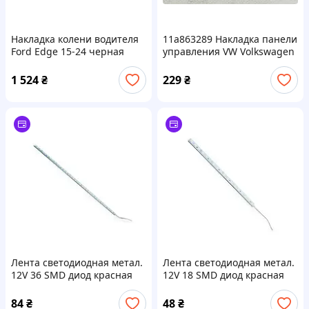
Накладка колени водителя
11a863289 Накладка панели
Ford Edge 15-24 черная
управления VW Volkswagen
EM2Z5804459AB
ID.4 ID4
1 524
₴
229
₴
Лента светодиодная метал.
Лента светодиодная метал.
12V 36 SMD диод красная
12V 18 SMD диод красная
50см Megalight
25см Megalight
84
₴
48
₴