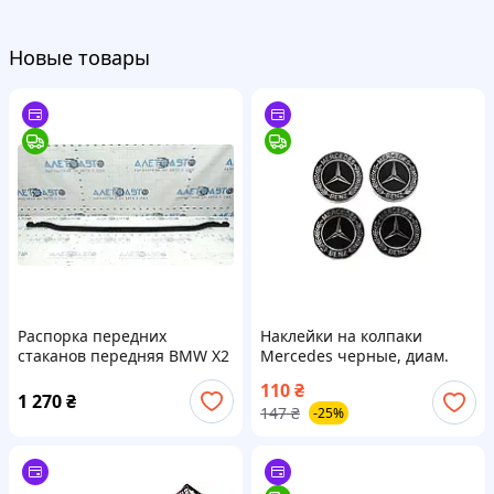
Новые товары
Распорка передних
Наклейки на колпаки
стаканов передняя BMW X2
Mercedes черные, диам.
F39 18-23 51617414178
90мм
110
₴
1 270
₴
147
₴
-25%