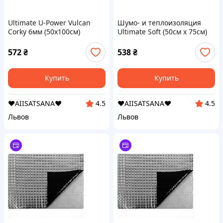
Ultimate U-Power Vulcan
Шумо- и теплоизоляция
Corky 6мм (50x100см)
Ultimate Soft (50см x 75см)
Теплоизоляция
Soft 20мм
572
₴
538
₴
Купить
Купить
❤️AIISATSANA❤️
❤️AIISATSANA❤️
4.5
4.5
Львов
Львов