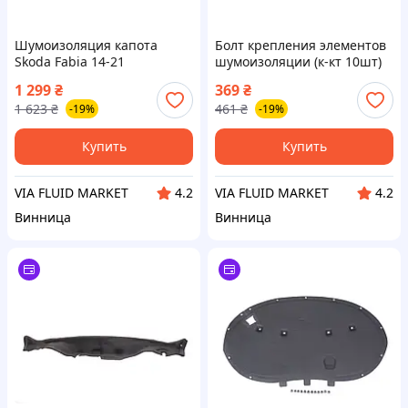
Шумоизоляция капота
Болт крепления элементов
Skoda Fabia 14-21
шумоизоляции (к-кт 10шт)
VW Golf/Passat/Caddy (T25)
1 299
₴
369
₴
FA1
1 623
₴
461
₴
-19%
-19%
Купить
Купить
VIA FLUID MARKET
VIA FLUID MARKET
4.2
4.2
Винница
Винница