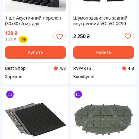
1 шт Акустичний поролон
Шумоподавитель задний
(30х30х2см), для
внутренний VOLVO XC90
шумоізоляції ( 15112 )
2015-2019 31348164
139
₴
2 250
₴
141
₴
-1%
Купить
Купить
Best Shop
RVPARTS
4.8
4.8
Харьков
Здолбунів