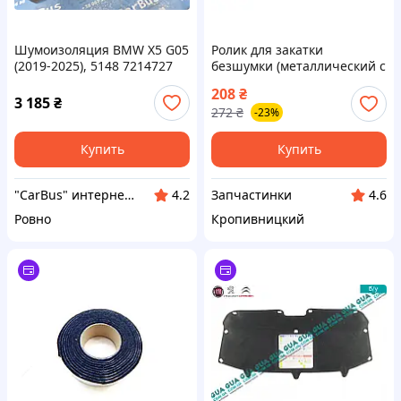
Шумоизоляция BMW X5 G05
Ролик для закатки
(2019-2025), 5148 7214727
безшумки (металлический с
деревяной ручкой) узкий
208
₴
(пр-во Украина) ПИР 51861
3 185
₴
272
₴
-23%
Купить
Купить
"CarBus" интернет-магазин запчастей
Запчастинки
4.2
4.6
Ровно
Кропивницкий