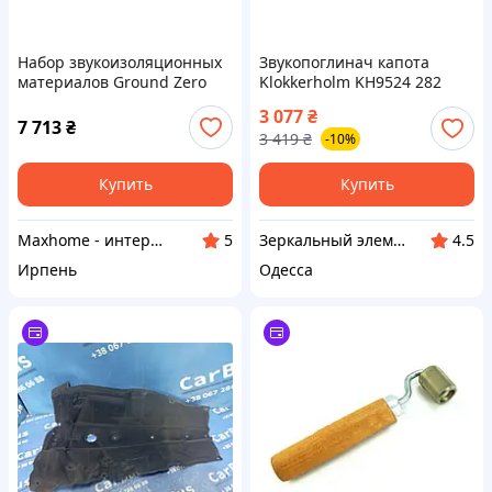
Набор звукоизоляционных
Звукопоглинач капота
материалов Ground Zero
Klokkerholm KH9524 282
Doorkit Pro для дверей 2
3 077
₴
пары
7 713
₴
3 419
₴
-10%
Купить
Купить
Maxhome - интернет магазин
Зеркальный элемент
5
4.5
Ирпень
Одесса