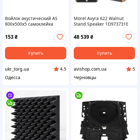
Войлок акустический AS
Morel Avyra 622 Walnut
800х500х5 самоклейка
Stand Speaker 1D973731E
20250604090716 »
153
₴
48 539
₴
Купить
Купить
ukr_torg.ua
avishop.com.ua
4.5
5
Одесса
Черновцы