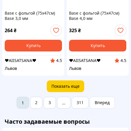
Base с фольгой (75x47см)
Base с фольгой (75x47см)
Base 3,0 мм
Base 4,0 мм
264
₴
325
₴
Купить
Купить
❤️AIISATSANA❤️
❤️AIISATSANA❤️
4.5
4.5
Львов
Львов
Показать еще
2
3
311
Вперед
1
...
Часто задаваемые вопросы