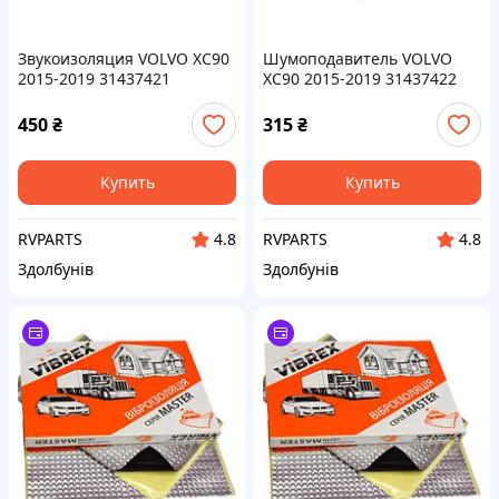
Звукоизоляция VOLVO XC90
Шумоподавитель VOLVO
2015-2019 31437421
XC90 2015-2019 31437422
450
₴
315
₴
Купить
Купить
RVPARTS
RVPARTS
4.8
4.8
Здолбунів
Здолбунів