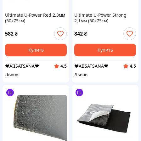
Ultimate U-Power Red 2,3мм
Ultimate U-Power Strong
(50x75см)
2,1мм (50x75см)
582
₴
842
₴
Купить
Купить
❤️AIISATSANA❤️
❤️AIISATSANA❤️
4.5
4.5
Львов
Львов