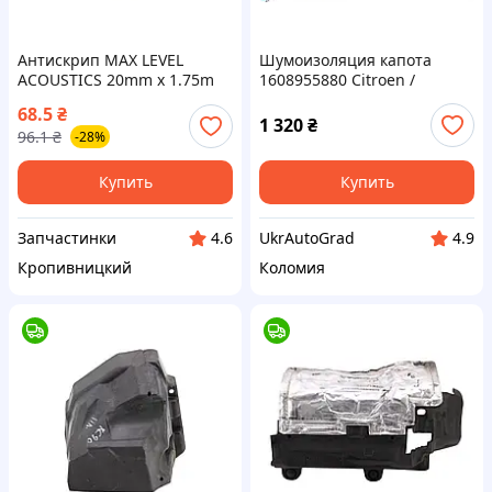
Антискрип MAX LEVEL
Шумоизоляция капота
ACOUSTICS 20mm x 1.75m
1608955880 Citroen /
ПД 80129 ПИР 24872
СИТРОЭН NEMO 2008- /
68.5
₴
НЕМО, Peugeot / ПЕЖО
1 320
₴
96.1
₴
-28%
BIPPER 2008- / БИППЕР 08-,
Fiat / ФИАТ
Купить
Купить
Запчастинки
UkrAutoGrad
4.6
4.9
Кропивницкий
Коломия