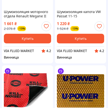
Шумоизоляция моторного
Шумоизоляция капота VW
отдела Renault Megane II
Passat 11-15
03- ROTWEISS
1 661
₴
1 220
₴
2 076
₴
1 524
₴
-19%
-19%
Купить
Купить
VIA FLUID MARKET
VIA FLUID MARKET
4.2
4.2
Винница
Винница