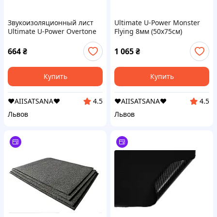
Звукоизоляционный лист
Ultimate U-Power Monster
Ultimate U-Power Overtone
Flying 8мм (50x75см)
7мм (75x100см)
664
₴
1 065
₴
Купить
Купить
❤️AIISATSANA❤️
❤️AIISATSANA❤️
4.5
4.5
Львов
Львов