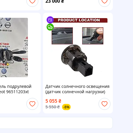
23 000
₴
ль подрулевой
Датчик солнечного освещения
eot 96511203xt
(датчик солнечной нагрузки)
Nissan 27721-3AA0A
5 055
₴
5 550
₴
-8%