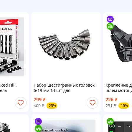
ed Hill.
Набор шестигранных головок
Крепление д
дель
6-19 мм 14 шт для
шлем мотоци
шуруповертов
GoPro на шл
299
₴
226
₴
крепление т
400
₴
251
₴
-25%
-10%
подбородку