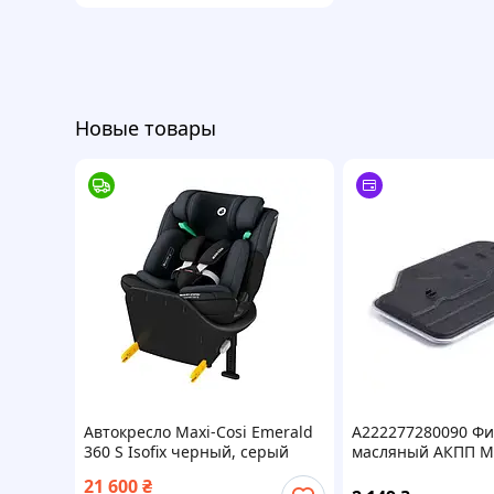
Новые товары
Автокресло Maxi-Cosi Emerald
A222277280090 Фи
360 S Isofix черный, серый
масляный АКПП M
(8620104110) (8620-vart)
722.9 (7G-Tronic)
21 600
₴