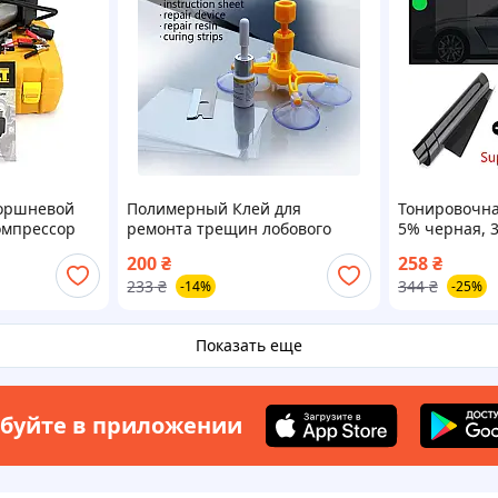
оршневой
Полимерный Клей для
Тонировочна
омпрессор
ремонта трещин лобового
5% черная, 3 
ин 12V, 30A с
стекла набор инструмент
тонировка ав
200
₴
258
₴
нтов + КЕЙС
удаления царапин и трещин
окна машины
233
₴
344
₴
-14%
-25%
гель полимер
Показать еще
буйте в приложении