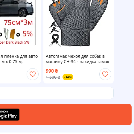
я пленка для авто
Автогамак чехол для собак в
м x 0.75 м,
машину CH-34 - накидка гамак
то, пленка на
в авто на сиденье и багажник
990
₴
, автопленка
для перевозки собак
1 500
₴
-34%