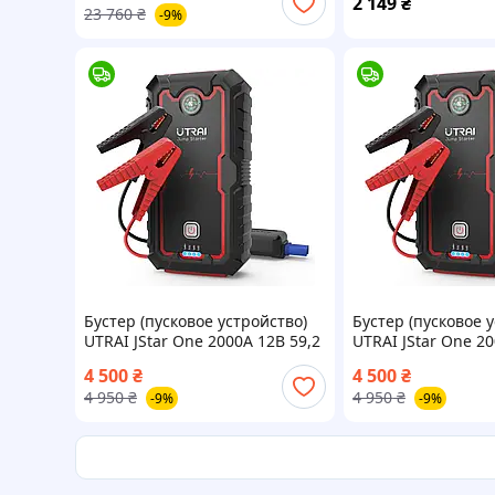
2 149
₴
23 760
₴
-9%
Бустер (пусковое устройство)
Бустер (пусковое 
UTRAI JStar One 2000А 12В 59,2
UTRAI JStar One 20
Вт-г (945) [2510-liht]
Вт-г (945) 2510-DS
4 500
₴
4 500
₴
4 950
₴
4 950
₴
-9%
-9%