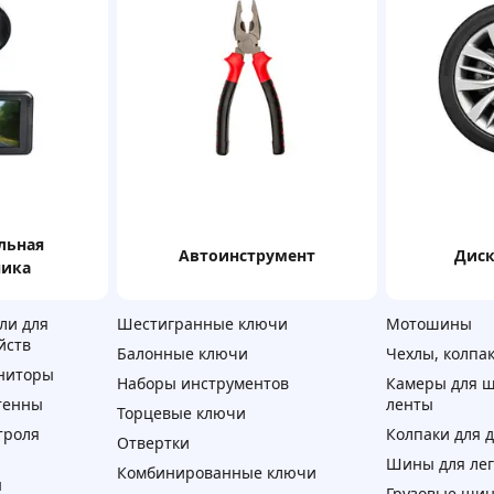
автоинструмент
дис
ника
ли для
Шестигранные ключи
Мотошины
йств
Балонные ключи
Чехлы, колпак
ниторы
Наборы инструментов
Камеры для ш
тенны
ленты
Торцевые ключи
троля
Колпаки для 
Отвертки
Шины для лег
Комбинированные ключи
ы
Грузовые ши