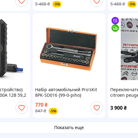
5 488
₴
5 488
₴
-9%
-9%
устройство)
Набір автомобільний Pro'sKit
Переключате
00А 12В 59,2
8PK-SD016 {99-0-piho}
citroen peug
770
₴
3 900
₴
847
₴
-9%
Показать еще