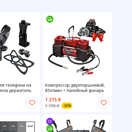
ля телефона на
Компрессор двухпоршневой,
кла держатель
85л/мин + Налобный фонарь
ем мотоцикла
RJ-3000 / Автокомпрессор /
1 215
₴
елефона к
Компрессор в авто
1 735
₴
-30%