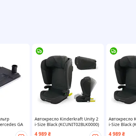
льтр
Автокресло Kinderkraft Unity 2
Автокресло K
ercedes GA
i-Size Black (KCUNIT02BLK0000)
i-Size Black
KCUN-DS
[KCUN-liht]
4 989
₴
4 989
₴