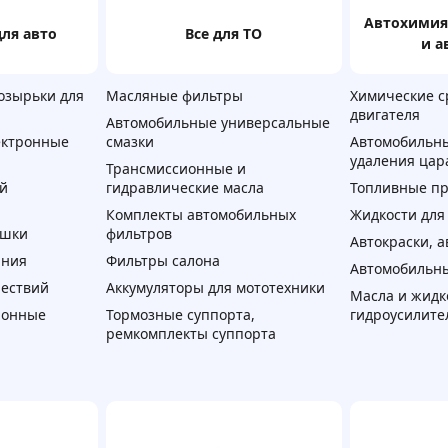
автохимия, автокосметика
для авто
Все для ТО
и а
озырьки для
Масляные фильтры
Химические с
двигателя
Автомобильные универсальные
ектронные
смазки
Автомобильны
удаления цар
Трансмиссионные и
ой
гидравлические масла
Топливные пр
Комплекты автомобильных
Жидкости для
ашки
фильтров
Автокраски, 
ания
Фильтры салона
Автомобильны
шествий
Аккумуляторы для мототехники
Масла и жидк
лонные
Тормозные суппорта,
гидроусилите
ремкомплекты суппорта