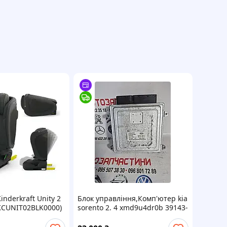
inderkraft Unity 2
Блок управління,Комп'ютер kia
 (KCUNIT02BLK0000)
sorento 2. 4 xmd9u4dr0b 39143-
2g111