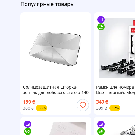
Популярные товары
Солнцезащитная шторка-
Рамки для номера R
зонтик для лобового стекла 140
Цвет черный. Мо
на 79 см с чехлом
Классическая.
199
₴
349
₴
300
₴
399
₴
-33%
-12%