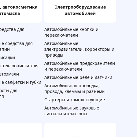
электрооборудование
втомасла
автомобилей
редства для
Автомобильные кнопки и
переключатели
е средства для
Автомобильные
апин
электродвигатели, корректоры и
приводы
исадки
Автомобильные предохранители
 стеклоочистителя
и переключатели
автоэмали
Автомобильные реле и датчики
е салфетки и губки
Автомобильная проводка,
ости для
провода, клеммы и разъемы
ля
Стартеры и комплектующие
Автомобильные звуковые
сигналы и клаксоны