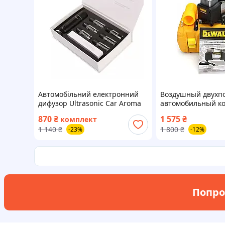
Автомобільний електронний
Воздушный двухп
дифузор Ultrasonic Car Aroma
автомобильный к
Diffuser Black та 6 ароматів
Dewalt 7212 72 л/м
870
₴
1 575
₴
комплект
набором инструме
1 140
₴
1 800
₴
-23%
-12%
Попро