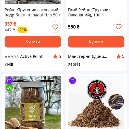
Рейші/Трутовик лакований,
Гриб Рейші (Трутовик
подрібнені плодові тіла 50 г
Лакований), 100 г
357
₴
550
₴
447
₴
-20%
Купити
Купити
⭐️⭐️⭐️⭐️⭐️ Active Point
Майстерня Єдиного Розуму
5
5
Київ
Харків