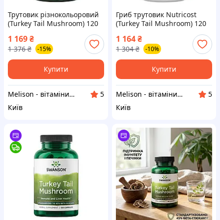
Трутовик різнокольоровий
Гриб трутовик Nutricost
(Turkey Tail Mushroom) 120
(Turkey Tail Mushroom) 120
капсул (SWV-14150)
капсул (NCS-67342)
1 169
₴
1 164
₴
1 376
₴
1 304
₴
-15%
-10%
Купити
Купити
Melison - вітаміни, добавки та товари для хоббі
Melison - вітаміни, добавки та товари для хоббі
5
5
Київ
Київ