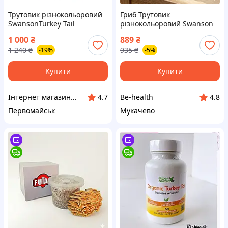
Трутовик різнокольоровий
Гриб Трутовик
SwansonTurkey Tail
різнокольоровий Swanson
Mushroom 500mg 120 caps
Turkey Tail (Full Spectrum)
1 000
₴
889
₴
500 мг, 120 капсул —
1 240
₴
935
₴
-19%
-5%
Імуномодулятор
Купити
Купити
Інтернет магазин e-dobavki
Be-health
4.7
4.8
Первомайськ
Мукачево