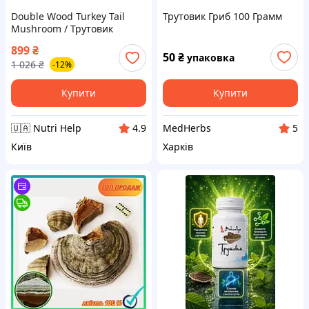
Double Wood Turkey Tail
Трутовик Гриб 100 Грамм
Mushroom / Трутовик
різнобарвний для
899
₴
підтримки імунітету 120
50
₴
упаковка
1 026
₴
-12%
капсул
Купити
Купити
🇺🇦 Nutri Help
MedHerbs
4.9
5
Київ
Харків