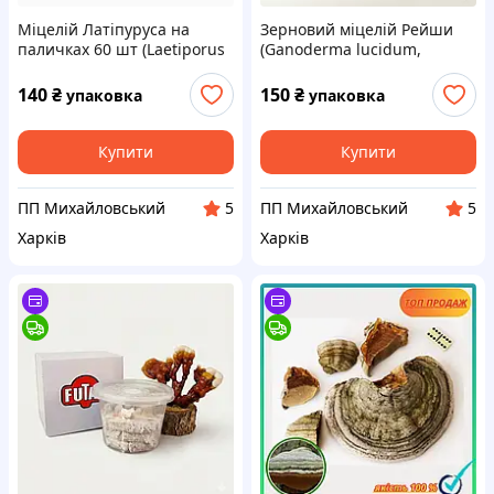
Міцелій Латіпуруса на
Зерновий міцелій Рейши
паличках 60 шт (Laetiporus
(Ganoderma lucidum,
sulphureus, Трутовик
Ганодерма, Трутовик
сірчано-жовтий, Курка
лакований) 0.5 л
140
₴
150
₴
упаковка
упаковка
лісова)
Купити
Купити
ПП Михайловський
ПП Михайловський
5
5
Харків
Харків