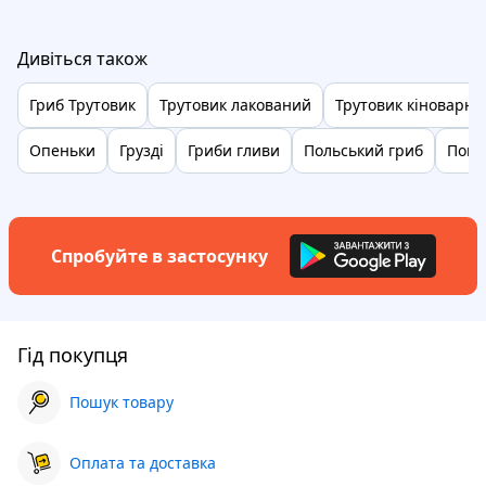
Дивіться також
Гриб Трутовик
Трутовик лакований
Трутовик кіноварн
Опеньки
Грузді
Гриби гливи
Польський гриб
Покр
Спробуйте в застосунку
Гід покупця
Пошук товару
Оплата та доставка