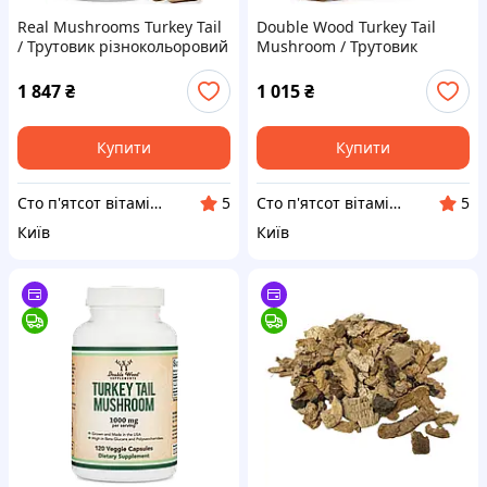
Real Mushrooms Turkey Tail
Double Wood Turkey Tail
/ Трутовик різнокольоровий
Mushroom / Трутовик
для підтримки імунітету 90
різнокольоровий 120
капсул
капсул
1 847
₴
1 015
₴
Купити
Купити
Cто п'ятсот вітамінів
Cто п'ятсот вітамінів
5
5
Київ
Київ