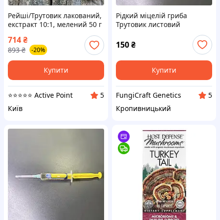
Рейші/Трутовик лакований,
Рідкий міцелій гриба
екстракт 10:1, мелений 50 г
Трутовик листовий
"Polyporus umbellatus" у
714
₴
шприці (10 мл.)
150
₴
893
₴
-20%
Купити
Купити
⭐️⭐️⭐️⭐️⭐️ Active Point
FungiCraft Genetics
5
5
Київ
Кропивницький