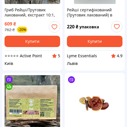
Гриб Рейші/Трутовик
Рейші сертифікований
лакований, екстракт 10:1,
(Трутовик лакований) в
капсули 60 шт по 0.4 г
порошку 100 грам
609
₴
220
₴
упаковка
762
₴
-20%
Купити
Купити
⭐️⭐️⭐️⭐️⭐️ Active Point
Lyme Essentials
5
4.9
Київ
Львів