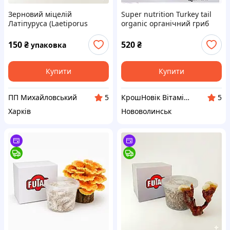
Зерновий міцелій
Super nutrition Turkey tail
Латіпуруса (Laetiporus
organic органічний гриб
sulphureus, Трутовик
трутовик різнокольоровий
сірчано-жовтий, Курка
500 мг 60 капсул
150
₴
520
₴
упаковка
лісова) 0.5 л
Купити
Купити
ПП Михайловський
КрошНовік Вітаміни Айхерб із США Україна
5
5
Харків
Нововолинськ