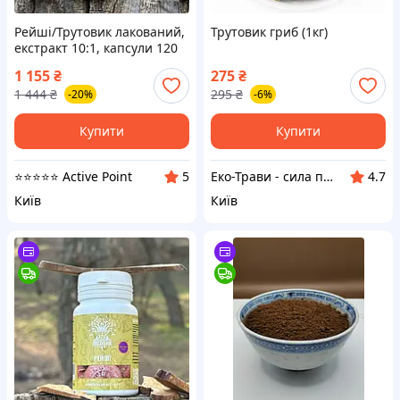
Рейші/Трутовик лакований,
Трутовик гриб (1кг)
екстракт 10:1, капсули 120
шт по 0.4 г
1 155
₴
275
₴
1 444
₴
295
₴
-20%
-6%
Купити
Купити
⭐️⭐️⭐️⭐️⭐️ Active Point
Еко-Трави - сила природи для Вашого здоров'я!
5
4.7
Київ
Київ