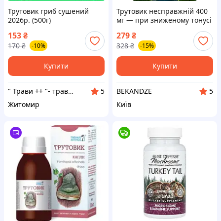
Трутовик гриб сушений
Трутовик несправжній 400
2026р. (500г)
мг — при зниженому тонусі
імунітету, потребі у
153
₴
279
₴
підтримці печінки, 60
170
₴
328
₴
-10%
-15%
капсул
Купити
Купити
" Трави ++ "- трави,корiння,плоди,насiння,сухоцвiти
BEKANDZE
5
5
Житомир
Київ