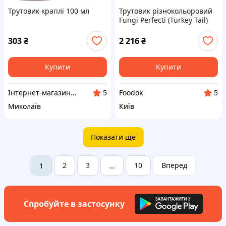
Трутовик краплі 100 мл
Трутовик різнокольоровий
Fungi Perfecti (Turkey Tail)
1000 мг 60 шт
303
₴
2 216
₴
Купити
Купити
Інтернет-магазин "Фітоаптека Світ здоров'я"
Foodok
5
5
Миколаїв
Київ
Показати ще
2
3
10
Вперед
1
...
Спробуйте в застосунку