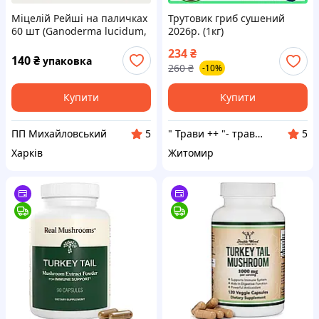
Міцелій Рейші на паличках
Трутовик гриб сушений
60 шт (Ganoderma lucidum,
2026р. (1кг)
Ганодерма, Трутовик
234
₴
лакований)
140
₴
упаковка
260
₴
-10%
Купити
Купити
ПП Михайловський
" Трави ++ "- трави,корiння,плоди,насiння,сухоцвiти
5
5
Харків
Житомир