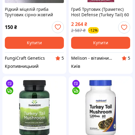
Рідкий міцелій гриба
Гриб Трутовик (Траметес)
Трутовик сірно-жовтий
Host Defense (Turkey Tail) 60
"Laetiporus sulphureus" у
капсул (FPI-02732)
2 264
₴
шприці (10 мл.)
150
₴
2 587
₴
-12%
Купити
Купити
FungiCraft Genetics
Melison - вітаміни, добавки та товари для хоббі
5
5
Кропивницький
Київ