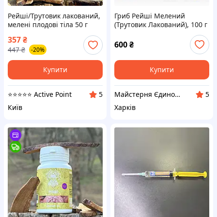
Рейші/Трутовик лакований,
Гриб Рейші Мелений
мелені плодові тіла 50 г
(Трутовик Лакований), 100 г
357
₴
600
₴
447
₴
-20%
Купити
Купити
⭐️⭐️⭐️⭐️⭐️ Active Point
Майстерня Єдиного Розуму
5
5
Київ
Харків