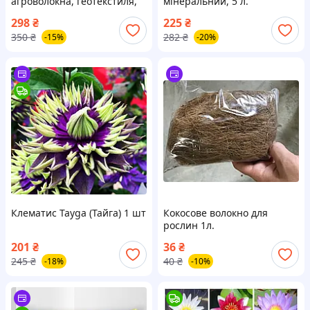
агроволокна, геотекстиля,
мінеральний, 5 л.
агроткані
298
₴
225
₴
350
₴
282
₴
-15%
-20%
Клематис Tayga (Тайга) 1 шт
Кокосове волокно для
рослин 1л.
201
₴
36
₴
245
₴
40
₴
-18%
-10%