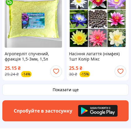
Агроперліт спучений,
Насіння латаття (німфея)
фракція 1,5-3мм, 1,5л
1шт Колір Мікс
25.15
₴
25.5
₴
29.24
₴
30
₴
-14%
-15%
Показати ще
Спробуйте в застосунку