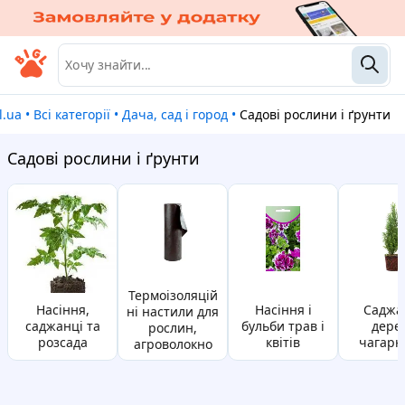
gl.ua
•
Всі категорії
•
Дача, сад і город
•
Садові рослини і ґрунти
Садові рослини і ґрунти
термоізоляцій
насіння,
насіння і
саджанці
ні настили для
саджанці та
бульби трав і
дерев
рослин,
розсада
квітів
чагарн
агроволокно