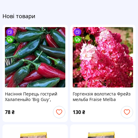
Нові товари
Насіння Перець гострий
Гортензія волотиста Фрейз
Халапеньйо 'Big Guy',
мельба Fraise Melba
Capsicum annuum 5 шт/уп
(горщик 0,5л)
78
₴
130
₴