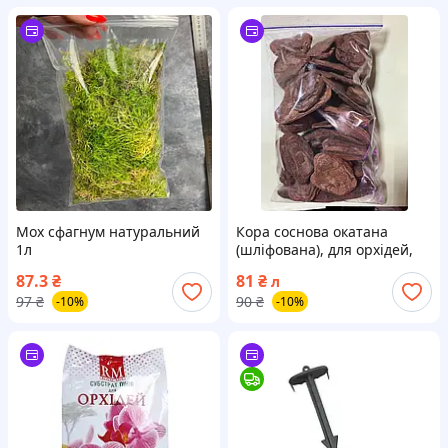
Мох сфагнум натуральний
Кора соснова окатана
1л
(шліфована), для орхідей,
середня фракція, 1 літр.
87.3
₴
81
₴
л
97
₴
90
₴
-10%
-10%