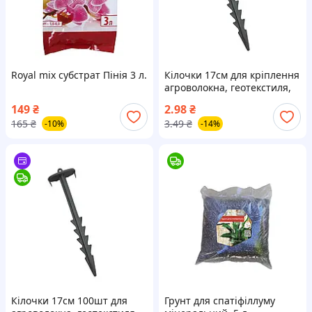
Royal mix субстрат Пінія 3 л.
Кілочки 17см для кріплення
агроволокна, геотекстиля,
агротканини
149
₴
2.98
₴
165
₴
3.49
₴
-10%
-14%
Кілочки 17см 100шт для
Грунт для спатіфіллуму