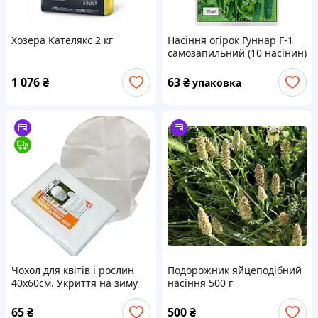
Хозера Кателякс 2 кг
Насіння огірок Гуннар F-1
самозапильний (10 насінин)
1 076
₴
63
₴
упаковка
Чохол для квітів і рослин
Подорожник яйцеподібний
40х60см. Укриття на зиму
насіння 500 г
для троянд та інших
культур.
65
₴
500
₴