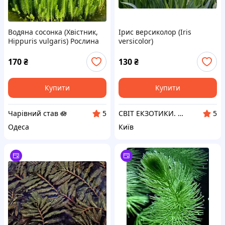
Водяна сосонка (Хвістник,
Ірис версиколор (Iris
Hippuris vulgaris) Рослина
versicolor)
для прибережної зони,
ставка, біоплато
170
₴
130
₴
Купити
Купити
Чарівний став 🪷
СВІТ ЕКЗОТИКИ. Акваріуми від виробника,обладнання, рослини, рибки та ін. Рослини для водойми.
5
5
Одеса
Київ