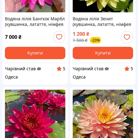
Водяна лілія Бангкок Марбл
Водяна лілія Зенит
(кувшинка, латаття, німфея
(кувшинка, латаття, німфея
Bangkok Marble) Дорослий
Zenith) Дорослий кущ
1 200
₴
кущ
7 000
₴
1 500
₴
-20%
Купити
Купити
Чарівний став 🪷
Чарівний став 🪷
5
5
Одеса
Одеса