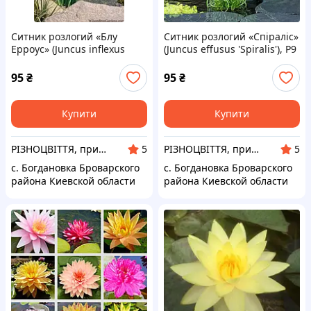
Ситник розлогий «Блу
Ситник розлогий «Спіраліс»
Ерроус» (Juncus inflexus
(Juncus effusus 'Spiralis'), Р9
'Blue Arrows'), Р9
95
₴
95
₴
Купити
Купити
РІЗНОЦВІТТЯ, приватний розплідник рослин
РІЗНОЦВІТТЯ, приватний розплідник рослин
5
5
с. Богдановка Броварского
с. Богдановка Броварского
района Киевской области
района Киевской области