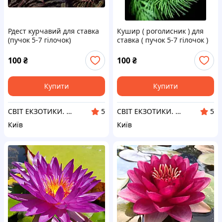
Рдест курчавий для ставка
Кушир ( роголисник ) для
(пучок 5-7 гілочок)
ставка ( пучок 5-7 гілочок )
100
₴
100
₴
Купити
Купити
СВІТ ЕКЗОТИКИ. Акваріуми від виробника,обладнання, рослини, рибки та ін. Рослини для водойми.
СВІТ ЕКЗОТИКИ. Акваріуми від виробника,обладнання, рослини, рибки та ін. Рослини для водойми.
5
5
Київ
Київ