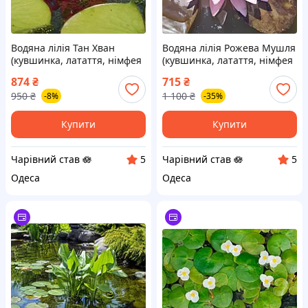
Водяна лілія Тан Хван
Водяна лілія Рожева Мушля
(кувшинка, латаття, німфея
(кувшинка, латаття, німфея
Tan Khwan) Дорослий кущ
Shelly Pink) Дорослий кущ
874
₴
715
₴
950
₴
1 100
₴
-8%
-35%
Купити
Купити
Чарівний став 🪷
Чарівний став 🪷
5
5
Одеса
Одеса