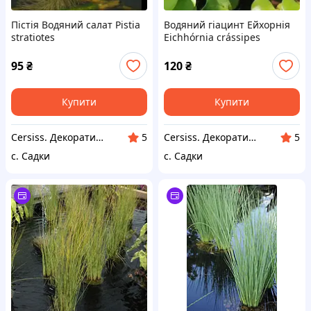
Пістія Водяний салат Pistia
Водяний гіацинт Ейхорнія
stratiotes
Eichhórnia crássipes
95
₴
120
₴
Купити
Купити
Cersiss. Декоративні і плодові рослини.
Cersiss. Декоративні і плодові рослини.
5
5
с. Садки
с. Садки