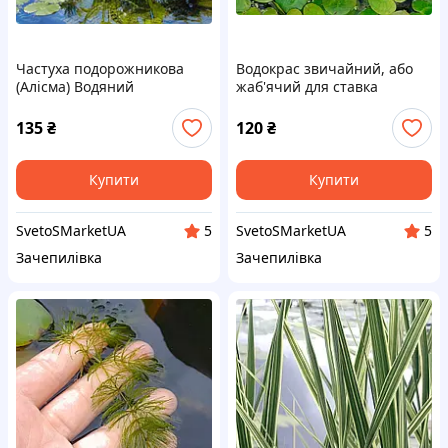
Частуха подорожникова
Водокрас звичайний, або
(Алісма) Водяний
жаб'ячий для ставка
подорожник
135
₴
120
₴
Купити
Купити
SvetoSMarketUA
SvetoSMarketUA
5
5
Зачепилівка
Зачепилівка