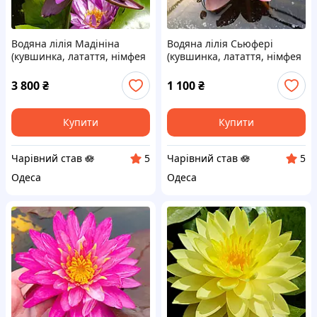
Водяна лілія Мадініна
Водяна лілія Сьюфері
(кувшинка, латаття, німфея
(кувшинка, латаття, німфея
Madinina) Дорослий кущ
Xueferi) Дорослий кущ
3 800
₴
1 100
₴
Купити
Купити
Чарівний став 🪷
Чарівний став 🪷
5
5
Одеса
Одеса