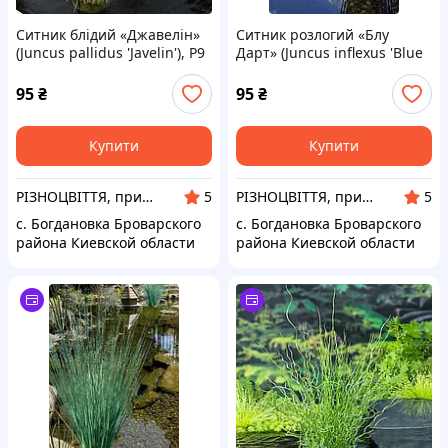
Ситник блідий «Джавелін»
Ситник розлогий «Блу
(Juncus pallidus 'Javelin'), Р9
Дарт» (Juncus inflexus 'Blue
Dart'), Р9
95
₴
95
₴
Купити
Купити
РІЗНОЦВІТТЯ, приватний розплідник рослин
РІЗНОЦВІТТЯ, приватний розплідник рослин
5
5
с. Богдановка Броварского
с. Богдановка Броварского
района Киевской области
района Киевской области