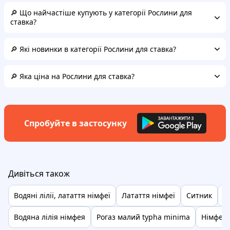
🔎 Що найчастіше купують у категорії Рослини для
ставка?
🔎 Які новинки в категорії Рослини для ставка?
🔎 Яка ціна на Рослини для ставка?
Спробуйте в застосунку
Дивіться також
Водяні лілії, латаття німфеї
Латаття німфеї
Ситник
В
Водяна лілія німфея
Рогаз малий typha minima
Німфея 