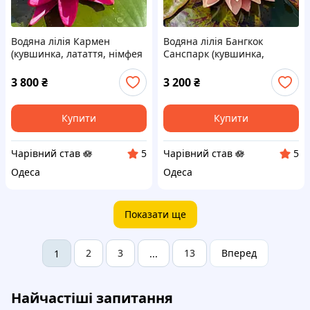
Водяна лілія Кармен
Водяна лілія Бангкок
(кувшинка, латаття, німфея
Санспарк (кувшинка,
Carmen) Дорослий кущ
латаття, німфея Bangkok
Sun Spark) Дорослий кущ
3 800
₴
3 200
₴
Купити
Купити
Чарівний став 🪷
Чарівний став 🪷
5
5
Одеса
Одеса
Показати ще
2
3
13
Вперед
1
...
Найчастіші запитання