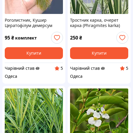
Роголистник, Кушир
Тростник карка, очерет
Цератофілум демерсум
карка (Phragmites karka)
(Ceratophyllum demersum)
Рослина для прибережної
Природний очисник ставка
зони, ставка, біоплато
95
₴
250
₴
комплект
заглибний
Купити
Купити
Чарівний став 🪷
Чарівний став 🪷
5
5
Одеса
Одеса