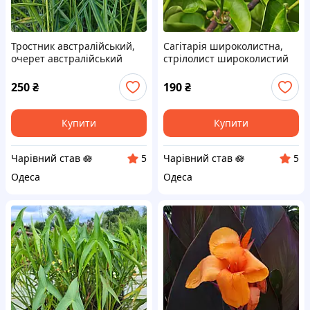
Тростник австралійський,
Сагітарія широколистна,
очерет австралійський
стрілолист широколистий
(Phragmites australis)
(Sagittaria latifolia)
250
₴
190
₴
Купити
Купити
Чарівний став 🪷
Чарівний став 🪷
5
5
Одеса
Одеса