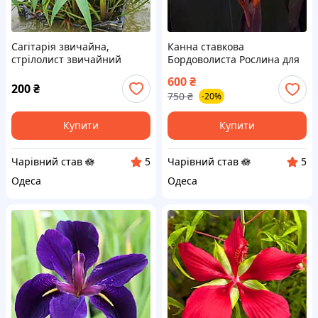
Сагітарія звичайна,
Канна ставкова
стрілолист звичайний
Бордоволиста Рослина для
(Sagittaria sagittifolia)
прибережної зони, ставка,
600
₴
біоплато
200
₴
750
₴
-20%
Купити
Купити
Чарівний став 🪷
Чарівний став 🪷
5
5
Одеса
Одеса