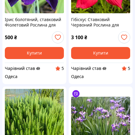
Ірис болотяний, ставковий
Гібіскус Ставковий
Фіолетовий Рослина для
Червоний Рослина для
прибережної зони, ставка,
прибережної зони, ставка,
біоплато
біоплато
500
₴
3 100
₴
Купити
Купити
Чарівний став 🪷
Чарівний став 🪷
5
5
Одеса
Одеса