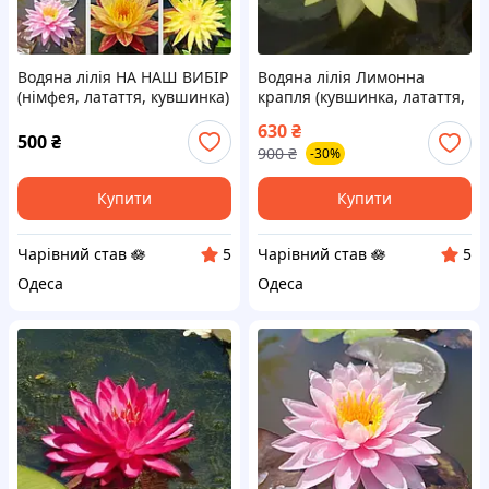
Водяна лілія НА НАШ ВИБІР
Водяна лілія Лимонна
(німфея, латаття, кувшинка)
крапля (кувшинка, латаття,
Дорослий кущ
німфея Lemon Drop)
630
₴
Дорослий кущ
500
₴
900
₴
-30%
Купити
Купити
Чарівний став 🪷
Чарівний став 🪷
5
5
Одеса
Одеса