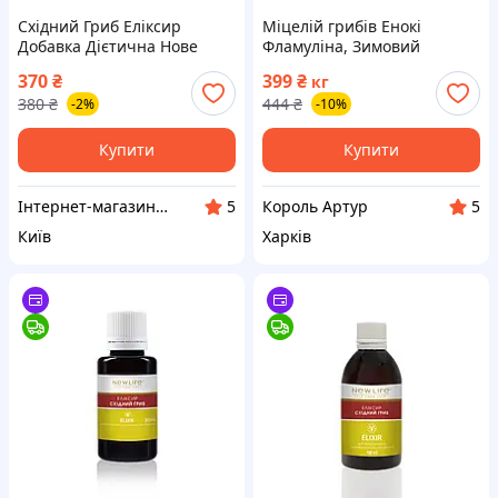
Східний Гриб Еліксир
Міцелій грибів Енокі
Добавка Дієтична Нове
Фламуліна, Зимовий
Життя (New Life) 100 мл
опеньок 1кг
370
₴
399
₴
кг
Шиитаке, Муер, Енокі,
380
₴
444
₴
-2%
-10%
Кораловий Гриб
Купити
Купити
Інтернет-магазин АРГО
Король Артур
5
5
Київ
Харків