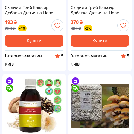
Східний Гриб Еліксир
Східний Гриб Еліксир
Добавка Дієтична Нове
Добавка Дієтична Нове
Життя (New Life) 30 мл -
Життя (New Life) 100 мл
193
₴
370
₴
Шиитаке, Муер, Енокі,
Шиитаке, Муер, Енокі,
203
₴
380
₴
-4%
-2%
Кораловий Гриб
Кораловий Гриб
Купити
Купити
Інтернет-магазин «Здорове Життя»
Інтернет-магазин «Здорове Життя»
5
5
Київ
Київ