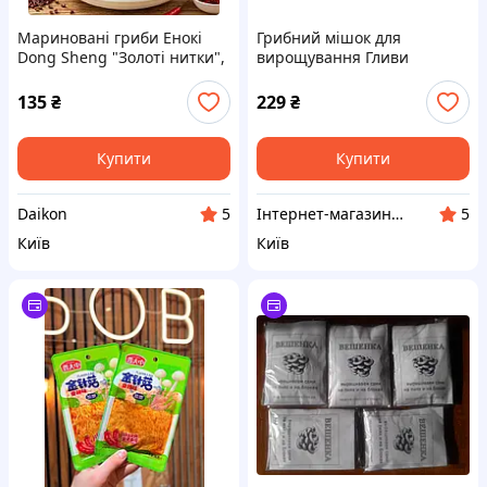
Мариновані гриби Енокі
Грибний мішок для
Dong Sheng "Золоті нитки",
вирощування Гливи
гострі та хрусткі, 38 г
135
₴
229
₴
Купити
Купити
Daikon
Інтернет-магазин "Грибник"
5
5
Київ
Київ