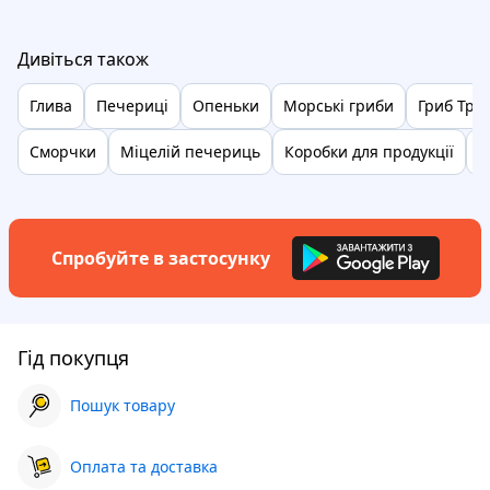
Дивіться також
Глива
Печериці
Опеньки
Морські гриби
Гриб Тру
Сморчки
Міцелій печериць
Коробки для продукції
Г
Спробуйте в застосунку
Гід покупця
Пошук товару
Оплата та доставка