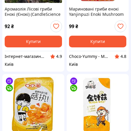
Аромаолія Лісові гриби
Мариновані гриби енокі
Енокі (Єнокі) (CandleScience
Yanjinpuzi Enoki Mushroom
Enoki Forest)
Spicy Chicken 24г
92
₴
99
₴
Купити
Купити
Інтернет-магазин "Естетка"
Choco-Yummy - Магазин солодощів з усього світу
4.9
4.8
Київ
Київ