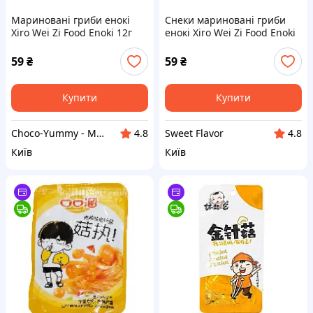
Мариновані гриби енокі
Снеки мариновані гриби
Xiro Wei Zi Food Enoki 12г
енокі Xiro Wei Zi Food Enoki
зі смаком кунжутної пасти
12г
59
₴
59
₴
Купити
Купити
Choco-Yummy - Магазин солодощів з усього світу
Sweet Flavor
4.8
4.8
Київ
Київ