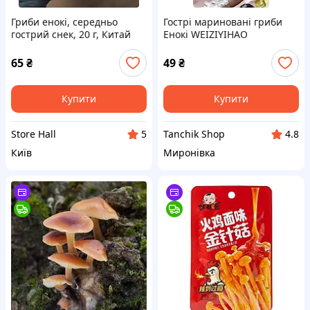
Гриби енокі, середньо
Гострі мариновані гриби
гострий снек, 20 г, Китай
Енокі WEIZIYIHAO
(Китайський снек Латяо),
12г
65
₴
49
₴
Купити
Купити
Store Hall
Tanchik Shop
5
4.8
Київ
Миронівка