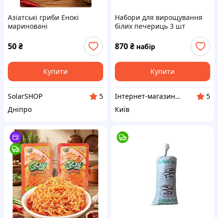
Азіатські гриби Енокі
Набори для вирощування
мариновані
білих печериць 3 шт
УКРАЇНСЬКІ ПЕЧЕРИЦІ
50
₴
870
₴
набір
Купити
Купити
SolarSHOP
Інтернет-магазин "Грибник"
5
5
Дніпро
Київ