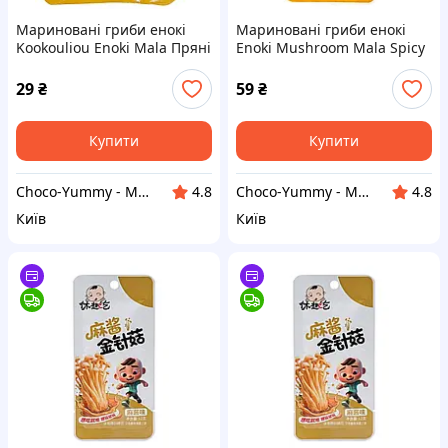
Мариновані гриби енокі
Мариновані гриби енокі
Kookouliou Enoki Mala Пряні
Enoki Mushroom Mala Spicy
15г
Гострі 13г
29
₴
59
₴
Купити
Купити
Choco-Yummy - Магазин солодощів з усього світу
Choco-Yummy - Магазин солодощів з усього світу
4.8
4.8
Київ
Київ