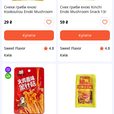
Снеки гриби енокі
Снек гриби енокі Kinchi
Kookouliou Enoki Mushroom
Enoki Mushroom Snack 13г
Snack 13г
29
₴
59
₴
Купити
Купити
Sweet Flavor
Sweet Flavor
4.8
4.8
Київ
Київ