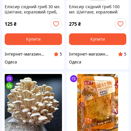
Еліксир східний гриб 30 мл.
Еліксир східний гриб 100
Шиітаке, кораловий гриб,
мл. Шиітаке, кораловий
муер, енокі в краплях.
гриб, муер, енокі в краплях.
125
₴
275
₴
Купити
Купити
Інтернет-магазин "Домашня Аптечка"
Інтернет-магазин "Домашня Аптечка"
5
5
Одеса
Одеса