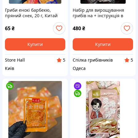
Гриби енокі барбекю,
Набір для вирощування
пряний снек, 20 г, Китай
грибів на + інструкція в
подарунок. Міцелій
65
₴
480
₴
Купити
Купити
Store Hall
Спілка грибівників
5
5
Київ
Одеса