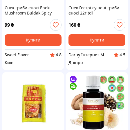
Снек гриби енокі Enoki
Снек Гострі сушені гриби
Mushroom Buldak Spicy
енокі 22г tdi
Chicken Flavor 24г
99
₴
160
₴
Купити
Купити
Sweet Flavor
Daruy Інтернет Магазин "Туристичне спорядження"
4.8
4.5
Київ
Дніпро