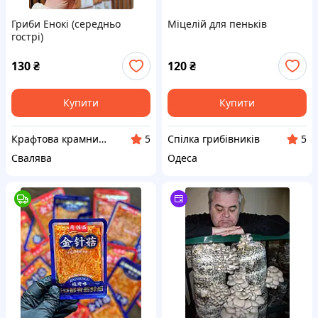
Гриби Енокі (середньо
Міцелій для пеньків
гострі)
130
₴
120
₴
Купити
Купити
Крафтова крамниця "ЕКО БОВТ"
Спілка грибівників
5
5
Свалява
Одеса