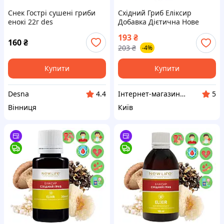
Снек Гострі сушені гриби
Східний Гриб Еліксир
енокі 22г des
Добавка Дієтична Нове
Життя (New Life) 30 мл -
193
₴
Шиитаке, Муер, Енокі,
160
₴
203
₴
-4%
Кораловий Гриб
Купити
Купити
Desna
Інтернет-магазин АРГО
4.4
5
Вінниця
Київ