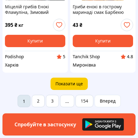
Міцелій грибів Енокі
Гриби енокі в гострому
Фламуліна, Зимовий
маринаді смак Барбекю
опеньок 1кг
395
₴
43
₴
кг
Купити
Купити
Podishop
Tanchik Shop
5
4.8
Харків
Миронівка
Показати ще
2
3
154
Вперед
1
...
Спробуйте в застосунку