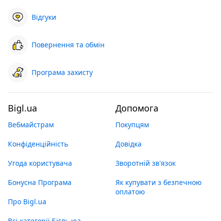
Відгуки
Повернення та обмін
Програма захисту
Bigl.ua
Допомога
Вебмайстрам
Покупцям
Конфіденційність
Довідка
Угода користувача
Зворотній зв'язок
Бонусна Програма
Як купувати з безпечною
оплатою
Про Bigl.ua
Всі категорії Бігль юа