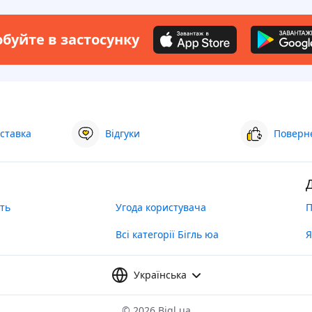
буйте в застосунку
ставка
Відгуки
Поверне
ть
Угода користувача
П
Всі категорії Бігль юа
Я
Українська
©
2026 Bigl.ua