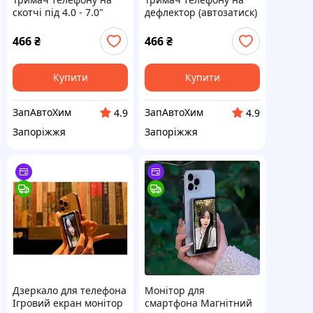
скотчі під 4.0 - 7.0"
дефлектор (автозатиск)
телефони, поворот на
під 4-6" телефони VOIN
360 ° VOIN
466
₴
466
₴
Купити
Купити
ЗапАвтоХим
ЗапАвтоХим
4.9
4.9
Запоріжжя
Запоріжжя
Дзеркало для телефона
Монітор для
Ігровий екран монітор
смартфона Магнітний