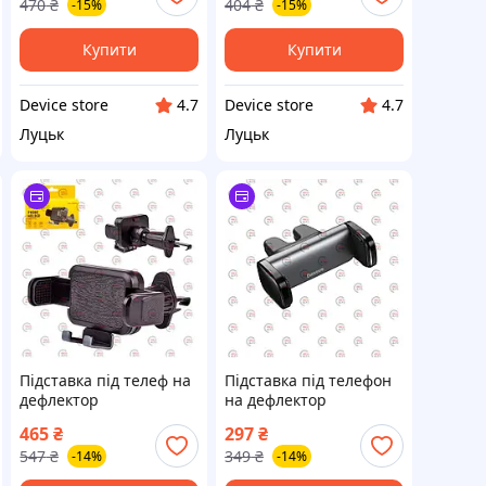
470
₴
404
₴
-15%
-15%
Avantis
Купити
Купити
Device store
Device store
4.7
4.7
Луцьк
Луцьк
Підставка під телеф на
Підставка під телефон
дефлектор
на дефлектор
"автомажим" під 4-6"
"автозатиск" під "4,7 -
465
₴
297
₴
телефони Voin
6,5" телефони Baseus
547
₴
349
₴
-14%
-14%