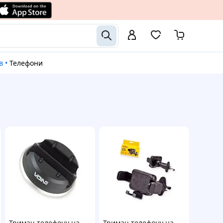
в
•
Телефони
Тримач телефону на
Тримач телефону на