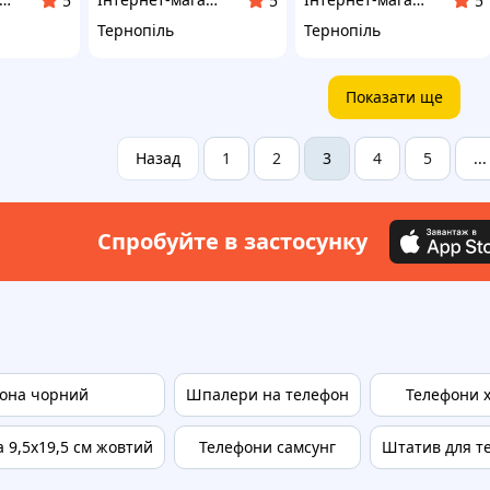
5
5
5
Тернопіль
Тернопіль
Показати ще
Назад
1
2
4
5
3
...
Спробуйте в застосунку
фона чорний
Шпалери на телефон
Телефони x
 9,5х19,5 см жовтий
Телефони самсунг
Штатив для т