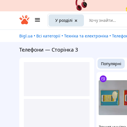
У розділі
Bigl.ua
•
Всі категорії
•
Техніка та електроніка
•
Телефо
Телефони — Сторінка 3
Популярні
Зошит учнівс