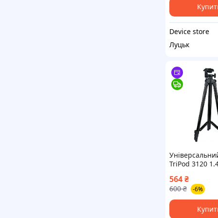
Купит
Device store
Луцьк
Універсальни
TriPod 3120 1.
сумісність
564
₴
відеокамери/
600
₴
-6%
фотоапарати B
Купит