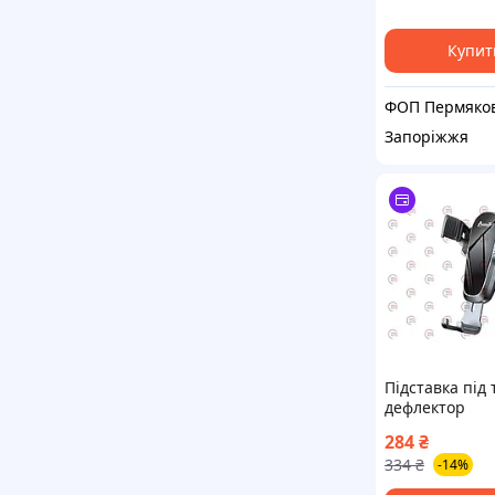
Купит
Запоріжжя
Підставка під
дефлектор
"автомажим" п
284
₴
телефони Avan
334
₴
-14%