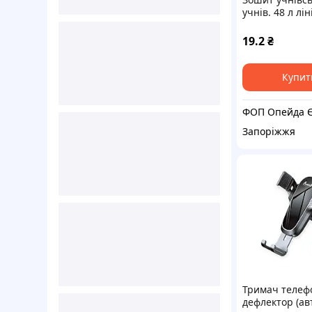
учнів. 48 л лін
Вересня "При
телефони"
19.2
₴
Купит
Запоріжжя
Тримач телеф
дефлектор (ав