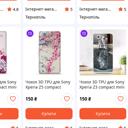
Літтер Маркет ⭐️⭐️⭐️⭐️⭐️
Інтернет-магазин MobiCaseTTM
Інтернет-магазин MobiCaseTTM
4.8
5
5
Тернопіль
Тернопіль
для Sony
Чохол 3D TPU для Sony
Чохол 3D TPU для Sony
pact mini
Xperia Z5 compact
Xperia Z3 compact mini
илікон
E5823 силікон на
D5803 D5833 силікон
оні
телефони соні З5
на телефони соні
150
₴
150
₴
мінікомпакт
и
Купити
Купити
тернет-магазин MobiCaseTTM
Інтернет-магазин MobiCaseTTM
Інтернет-магазин MobiCaseTTM