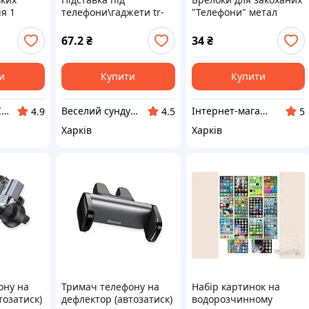
ія 1
телефони\гаджети tr-
"Телефони" метал
коли
18
(24517)
67.2
₴
34
₴
и
Купити
Купити
ФОП Опейда Є.В.
Веселий сундучок
Інтернет-магазин «Ідея Фікс»
4.9
4.5
5
Харків
Харків
ону на
Тримач телефону на
Набір картинок на
тозатиск)
дефлектор (автозатиск)
водорозчинному