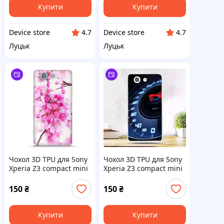
Купити
Купити
Device store
Device store
4.7
4.7
Луцьк
Луцьк
Чохол 3D TPU для Sony
Чохол 3D TPU для Sony
Xperia Z3 compact mini
Xperia Z3 compact mini
D5803 D5833 силікон
D5803 D5833 силікон
на телефони соні
на телефони соні
150
₴
150
₴
Купити
Купити