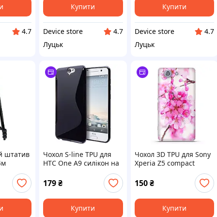
и
Купити
Купити
Device store
Device store
4.7
4.7
4.7
Луцьк
Луцьк
й штатив
Чохол S-line TPU для
Чохол 3D TPU для Sony
4м
HTC One A9 силікон на
Xperia Z5 compact
телефони НТС
E5823 силікон на
телефони/
силіконовий захист
телефони соні З5
179
₴
150
₴
lack
ТПУ
мінікомпакт
и
Купити
Купити