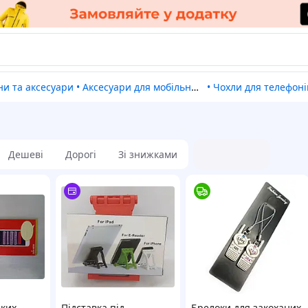
ни та аксесуари
•
Аксесуари для мобільних телефонів
•
Чохли для телефоні
Дешеві
Дорогі
Зі знижками
ьких
Підставка під
Брелоки для закоханих