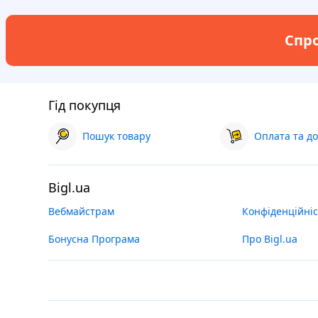
Спро
Гід покупця
Пошук товару
Оплата та до
Bigl.ua
Вебмайстрам
Конфіденційніс
Бонусна Програма
Про Bigl.ua