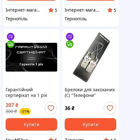
Інтернет-магазин MobiCaseTTM
Інтернет-магазин MobiCaseTTM
5
5
Тернопіль
Тернопіль
Гарантійний
Брелоки для закоханих
сертифікат на 1 рік
(C) "Телефони"
(телефони)
207
₴
36
₴
300
₴
-31%
Купити
Купити
𝐂𝐫𝐞𝐚𝐌S𝐡𝐨𝐩
Затишок