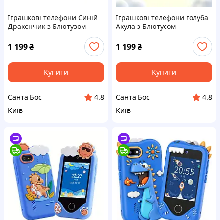
Іграшкові телефони Синій
Іграшкові телефони голуба
Дракончик з Блютузом
Акула з Блютусом
іграшковий мобільний
іграшковий мобільний
телефон інтерактивний
телефон інтерактивний
1 199
₴
1 199
₴
Купити
Купити
Санта Бос
Санта Бос
4.8
4.8
Київ
Київ