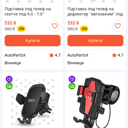
Підставка под телеф на
Підставка под телеф на
скотче под 4.0 - 7.0"
дефлектор "автозажим" под
телефоны, поворот на 360°
4 - 6" телефоны Voin
532
₴
532
₴
Voin
582
₴
582
₴
-8%
-8%
Купити
Купити
AutoPartsX
AutoPartsX
4.7
4.7
Вінниця
Вінниця