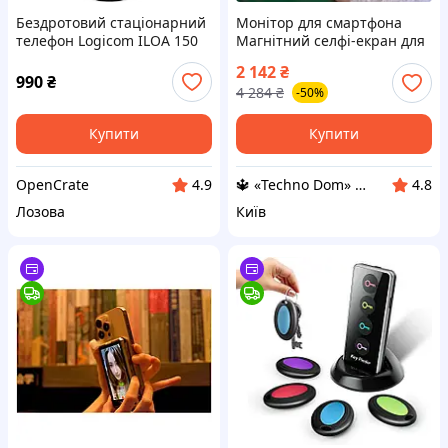
Бездротовий стаціонарний
Монітор для смартфона
телефон Logicom ILOA 150
Магнітний селфі-екран для
без автовідповідача - Solo -
iPhone Екрани на телефони
2 142
₴
аналогові телефони та
Селфі дзеркало для
990
₴
4 284
₴
-50%
телефони DECT - чорний
знімання
Купити
Купити
OpenCrate
🔱 «Techno Dom» Компетентність! Якість товару! Швидка відправка! ✅
4.9
4.8
Лозова
Київ