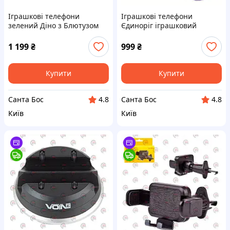
Іграшкові телефони
Іграшкові телефони
зелений Діно з Блютузом
Єдиноріг іграшковий
іграшковий мобільний
мобільний телефон
телефон інтерактивний
інтерактивний фіолетовий
1 199
₴
999
₴
Купити
Купити
Санта Бос
Санта Бос
4.8
4.8
Київ
Київ