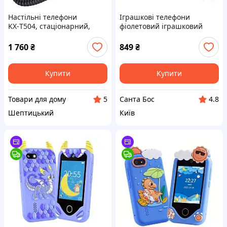
Настільні телефони
Іграшкові телефони
KX‑T504, стаціонарний,
фіолетовий іграшковий
багатофункціональний
мобільний телефон з
дротовий телефон із
кнопками, інтерактивний
1 760
₴
849
₴
батарейним живленням
Купити
Купити
Товари для дому
Санта Бос
5
4.8
Шептицький
Київ