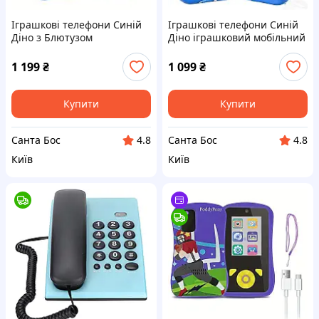
Іграшкові телефони Синій
Іграшкові телефони Синій
Діно з Блютузом
Діно іграшковий мобільний
іграшковий мобільний
телефон інтерактивний
телефон інтерактивний
1 199
₴
1 099
₴
Купити
Купити
Санта Бос
Санта Бос
4.8
4.8
Київ
Київ