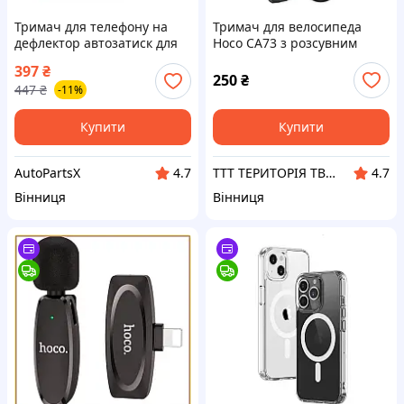
Тримач для телефону на
Тримач для велосипеда
дефлектор автозатиск для
Hoco CA73 з розсувним
4,7 - 6,8" телефонів Brevia
механізмом телефони 4.5-7
397
₴
дюймів
250
₴
447
₴
-11%
Купити
Купити
AutoPartsX
ТТТ ТЕРИТОРІЯ ТВОЄЇ ТЕХНІКИ
4.7
4.7
Вінниця
Вінниця