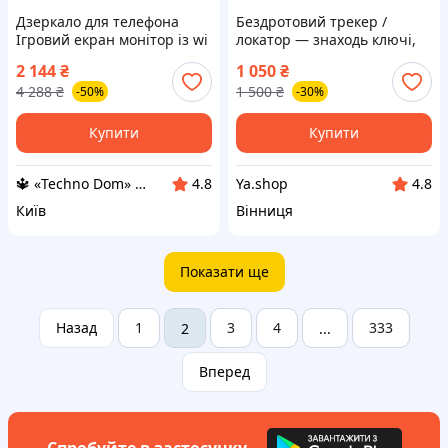
Дзеркало для телефона
Бездротовий трекер /
Ігровий екран монітор із wi
локатор — знаходь ключі,
fi для смартфона Екрани на
телефони, речі з відстані
2 144
₴
1 050
₴
телефони
4 288
₴
1 500
₴
-50%
-30%
Купити
Купити
🔱 «Techno Dom» Компетентність! Якість товару! Швидка відправка! ✅
Ya.shop
4.8
4.8
Київ
Вінниця
Показати ще
Назад
1
3
4
333
2
...
Вперед