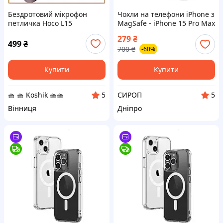
Бездротовий мікрофон
Чохли на телефони iPhone з
петличка Hoco L15
MagSafe - iPhone 15 Pro Max
Lightning для запису блогів
279
₴
та інтерв'ю на телефони
499
₴
700
₴
-60%
Apple ОПТ
Купити
Купити
🧺 🧺 Koshik 🧺🧺
СИРОП
5
5
Вінниця
Дніпро