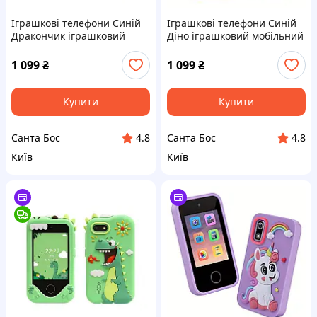
Іграшкові телефони Синій
Іграшкові телефони Синій
Дракончик іграшковий
Діно іграшковий мобільний
мобільний телефон
телефон інтерактивний
інтерактивний
1 099
₴
1 099
₴
Купити
Купити
Санта Бос
Санта Бос
4.8
4.8
Київ
Київ