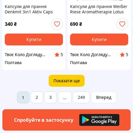
Капсули для прання
Капсули для прання Weißer
Denkmit 3in1 Aktiv Caps
Riese Aromatherapie Lotus
(виробництво Німеччина).
(40 шт.) Німеччина!
Це сучасний
340
₴
690
₴
концентрований засіб. 22
шт.
Купити
Купити
Твоє Коло Догляду 🤞
Твоє Коло Догляду 🤞
5
5
Полтава
Полтава
Показати ще
2
3
249
Вперед
1
...
Спробуйте в застосунку