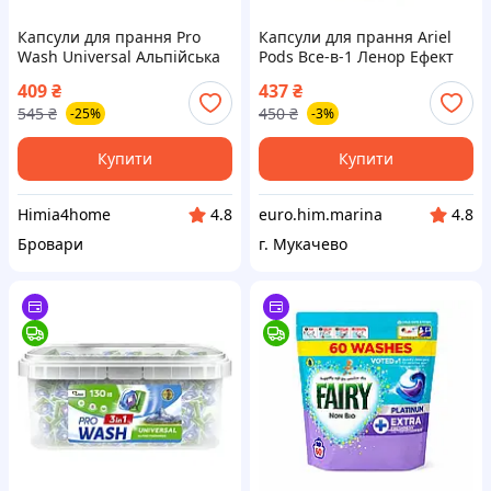
Капсули для прання Pro
Капсули для прання Ariel
Wash Universal Альпійська
Pods Все-в-1 Ленор Ефект
свіжість 70 шт
50 шт
409
₴
437
₴
4823128004974
545
₴
450
₴
-25%
-3%
Купити
Купити
Himia4home
euro.him.marina
4.8
4.8
Бровари
г. Мукачево