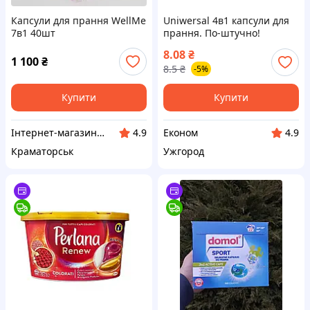
Капсули для прання WellMe
Uniwersal 4в1 капсули для
7в1 40шт
прання. По-штучно!
Іспанія!!
8.08
₴
1 100
₴
8.5
₴
-5%
Купити
Купити
Інтернет-магазин "Miboxi"
Економ
4.9
4.9
Краматорськ
Ужгород