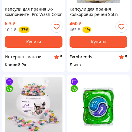
Капсули для прання 3-х
Капсули для прання
компонентні Pro Wash Color
кольорових речей Sofin
Гірська свіжість
Complete Care Color Caps 42
6.3
₴
460
₴
шт захист кольору
10.1
₴
465
₴
-37%
-1%
Купити
Купити
Интернет -магазин " Папуля"
Evrobrends
5
5
Кривий Ріг
Львів