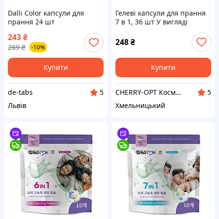
Dalli Color капсули для
Гелеві капсули для прання
прання 24 шт
7 в 1, 36 шт У вигляді
квіточки (8 Х)
243
₴
248
₴
269
₴
-10%
Купити
Купити
de-tabs
CHERRY-OPT Косметика оптом
5
5
Львів
Хмельницький