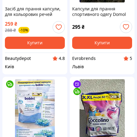
Засіб для прання капсули,
Капсули для прання
для кольорових речей
спортивного одягу Domol
Perlana Caps Color, 063651,
Sport 22 шт
259
₴
18 капсул
295
₴
288
₴
-10%
Купити
Купити
Beautydepot
Evrobrends
4.8
5
Київ
Львів