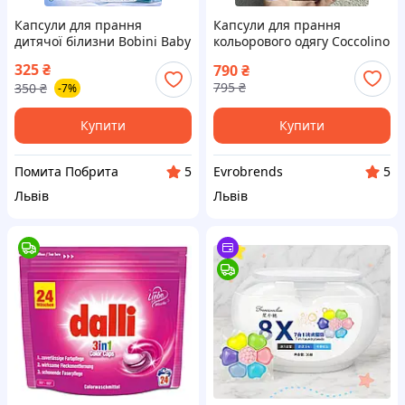
Капсули для прання
Капсули для прання
дитячої білизни Bobini Baby
кольорового одягу Coccolino
2 4 шт., гіпоалергенні та
Washing Capsules Color 3в1
325
₴
790
₴
універсальні
60 шт – захист кольору
795
₴
350
₴
-7%
Купити
Купити
Помита Побрита
Evrobrends
5
5
Львів
Львів