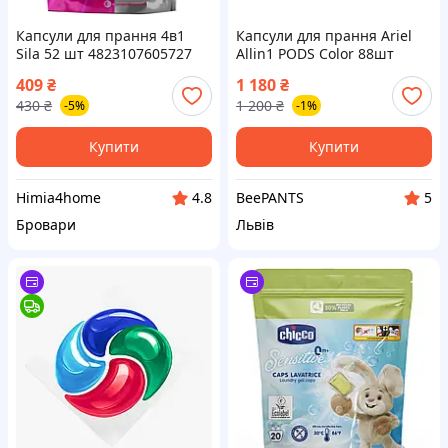
Капсули для прання 4в1
Капсули для прання Ariel
Sila 52 шт 4823107605727
Allin1 PODS Color 88шт
409
₴
1 180
₴
430
₴
1 200
₴
-5%
-1%
Купити
Купити
Himia4home
BeePANTS
4.8
5
Бровари
Львів