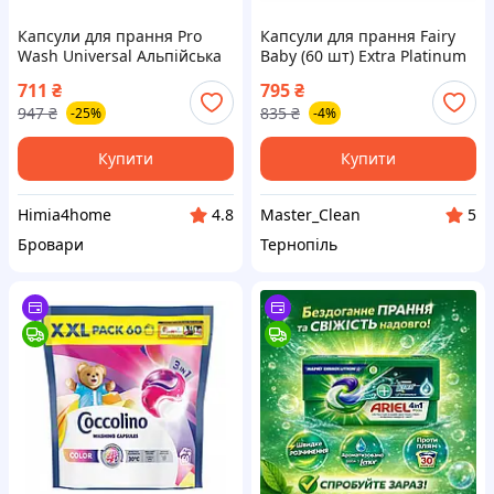
Капсули для прання Pro
Капсули для прання Fairy
Wash Universal Альпійська
Baby (60 шт) Extra Platinum
свіжість 130 шт
для прання дитячих речей.
711
₴
795
₴
4823128002239
Капсулы для стирки Фейри
947
₴
835
₴
-25%
-4%
(60 шт)
Купити
Купити
Himia4home
Master_Clean
4.8
5
Бровари
Тернопіль