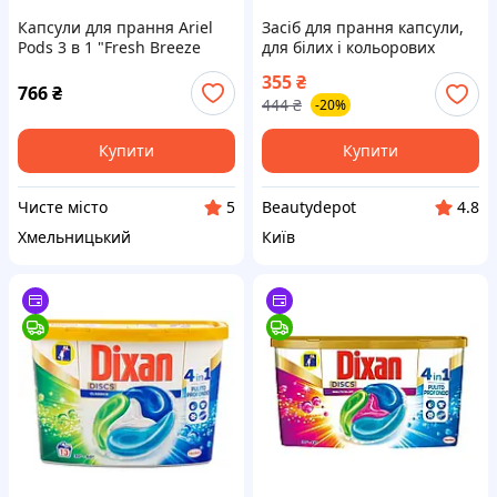
Капсули для прання Ariel
Засіб для прання капсули,
Pods 3 в 1 "Fresh Breeze
для білих і кольорових
with Lenor" (60шт.)
речей Dixan Disc Classico
355
₴
4в1, 25 капсул, 058156
766
₴
444
₴
-20%
Купити
Купити
Чисте місто
Beautydepot
5
4.8
Хмельницький
Київ