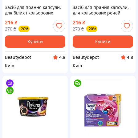
Засіб для прання капсули,
Засіб для прання капсули,
для білих і кольорових
для кольорових речей
речей Dixan Disc Classico
Dixan Disc Detergent 4в1, 13
216
₴
216
₴
4в1, 13 капсул, 058158
капсул, 058159
270
₴
270
₴
-20%
-20%
Купити
Купити
Beautydepot
Beautydepot
4.8
4.8
Київ
Київ