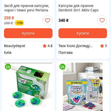
Засіб для прання капсули,
Капсули для прання
чорні і темні речі Perlana
Denkmit 3in1 Aktiv Caps
Caps Black, 063650, 18
(виробництво Німеччина).
259
₴
капсул
Це сучасний
340
₴
288
₴
-10%
концентрований засіб, 22
шт.
Купити
Купити
Beautydepot
Твоє Коло Догляду 🤞
4.8
5
Київ
Полтава