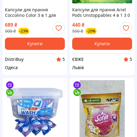
Капсули для прання
Капсули для прання Ariel
Coccolino Color 3 в 1 для
Pods Unstoppables 4 в 1 3 0
кольорової білизни 60 шт
шт
689
₴
440
₴
900
₴
550
₴
-23%
-20%
Купити
Купити
DistriBuy
ЄВЖЕ
5
5
Одеса
Львів