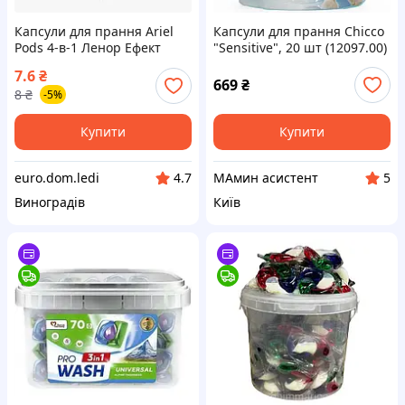
Капсули для прання Ariel
Капсули для прання Chicco
Pods 4-в-1 Ленор Ефект
"Sensitive", 20 шт (12097.00)
Поштучно
7.6
₴
669
₴
8
₴
-5%
Купити
Купити
euro.dom.ledi
МАмин асистент
4.7
5
Виноградів
Київ