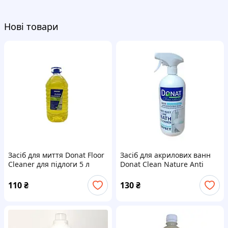
Нові товари
Засіб для миття Donat Floor
Засіб для акрилових ванн
Cleaner для підлоги 5 л
Donat Clean Nature Anti
Жовтий
Rust & Lime Bath Cleaner
Snow-White Effect
110
₴
130
₴