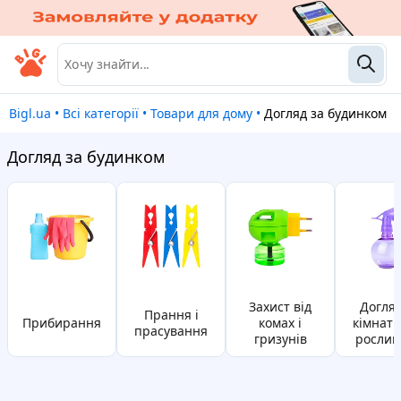
Bigl.ua
•
Всі категорії
•
Товари для дому
•
Догляд за будинком
Догляд за будинком
захист від
догляд за
прання і
прибирання
комах і
кімнат
прасування
гризунів
рослин