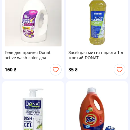
Гель для прання Donat
Засіб для миття підлоги 1 л
active wash color для
жовтий DONAT
кольорової білизни 4 кг
160
₴
35
₴