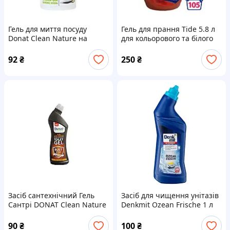
Гель для миття посуду
Гель для прання Tide 5.8 л
Donat Clean Nature на
для кольорового та білого
основі харчової соди, 1 л
92
₴
250
₴
Засіб сантехнічний Гель
Засіб для чищення унітазів
Сантрі DONAT Clean Nature
Denkmit Ozean Frische 1 л
Rust Cleaner 750 ml
90
₴
100
₴