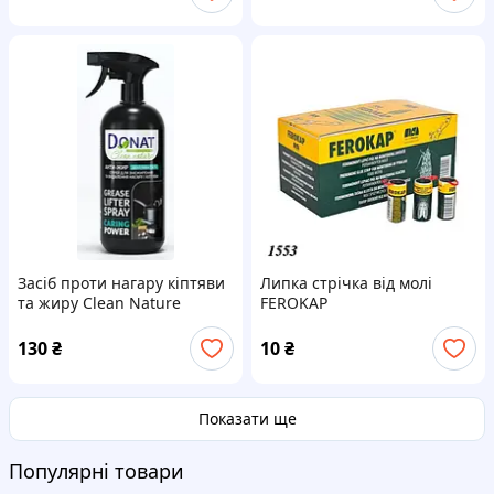
Засіб проти нагару кіптяви
Липка стрічка від молі
та жиру Clean Nature
FEROKAP
Антижир" гель "Caring
Power" 1000 мл Тригер
130
₴
10
₴
Donat
Показати ще
Популярні товари