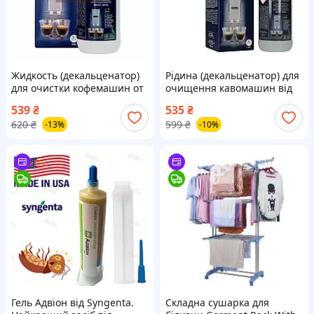
Жидкость (декальценатор)
Рідина (декальценатор) для
для очистки кофемашин от
очищення кавомашин від
накипи DeLonghi EcoDecalk
накипу DeLonghi EcoDecalk
539
₴
535
₴
500 ml.(DLSC500/SER3018)
500 ml.(DLSC500/SER3018)
620
₴
599
₴
-13%
-10%
Гель Адвіон від Syngenta.
Складна сушарка для