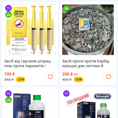
Засіб від тарганів шприц-
Засіб проти кротів Карбід
гель проти паразитів і
кальцію для септика й
прусаків 3 шт по 25 мл +
очищення, для
199
₴
200
₴
кг
липка пастка
відлякування гризунів
268
₴
400
₴
-25%
-50%
фракція 5х20