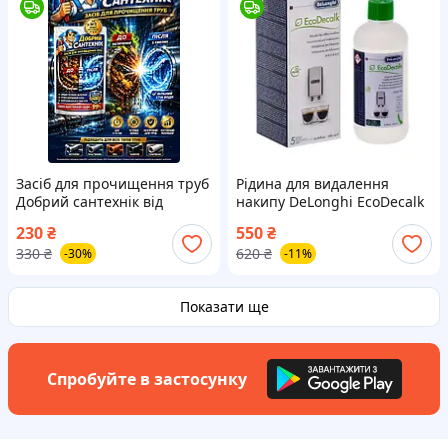
Засіб для прочищення труб
Рідина для видалення
Добрий сантехнік від
накипу DeLonghi EcoDecalk
засмічень та жиру 200 г
(500 мл) (Засіб від накипу
230
₴
550
₴
delonghi) DLSC500/SER 3018
330
₴
620
₴
-30%
-11%
Показати ще
Спробуйте в застосунку