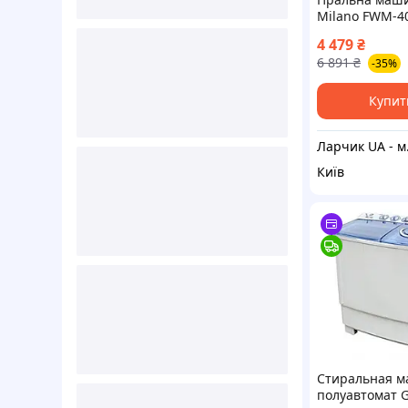
Milano FWM-4
GREEN
4 479
₴
6 891
₴
-35%
Купит
Ларчик
Київ
Стиральная 
полуавтомат 