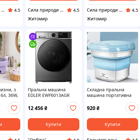
Сила природи - Здорова Родина
Сила природи - Здорова Родина
Сила природи - Здорова Родина
4.5
4.5
4.5
Житомир
Житомир
лизни, з
Пральна машина
Складна пральна
6л, 36W,
EDLER EWF6013AGR
машина портативна
мини-машинка для
ральна
прання Maxtop Silicon
12 456
₴
920
₴
/
Washing Machine
пральна
и
Купити
Купити
⭐
"Орбіта"
Брендові речі