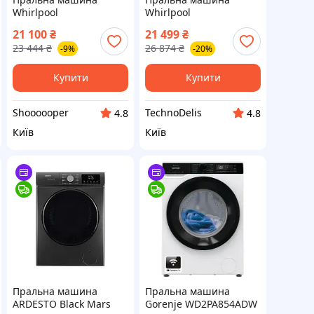
Whirlpool
Whirlpool
TDLRB65242BSEU/N
TDLRB65242BSEU/N
21 100
₴
21 499
₴
23 444
₴
26 874
₴
-9%
-20%
Купити
Купити
Shoooooper
TechnoDelis
4.8
4.8
Київ
Київ
Пральна машина
Пральна машина
ARDESTO Black Mars
Gorenje WD2PA854ADW