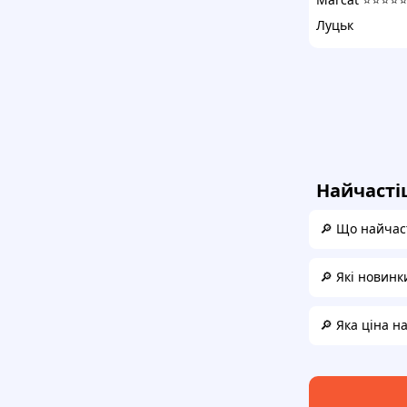
Луцьк
Найчасті
🔎 Що найчас
🔎 Які новинк
🔎 Яка ціна 