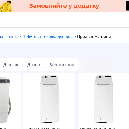
ва техніка
•
Побутова техніка для дому
•
Пральні машини
Дешеві
Дорогі
Зі знижками
ина
Пральна машина
Пральна машина