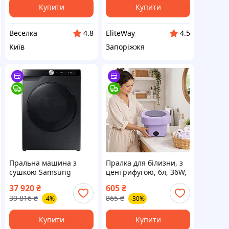
FLAME
Купити
Купити
Веселка
EliteWay
4.8
4.5
Київ
Запоріжжя
Пральна машина з
Пралка для білизни, з
сушкою Samsung
центрифугою, 6л, 36W,
WD90DG6G94BBUA
Фіолетова /
37 920
₴
605
₴
Портативна пральна
39 816
₴
865
₴
-4%
-30%
машина відро /
Складна міні пральна
машина
Купити
Купити