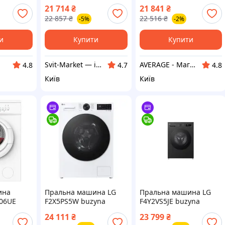
TDLRB65242BSEU/N
TDLRB65242BSEU/N-
21 714
₴
21 841
₴
Гарантія!
22 857
₴
22 516
₴
-5%
-2%
и
Купити
Купити
Svit-Market — інтернет супермаркет
AVERAGE - Магазин Без предоплати
4.8
4.7
4.8
Київ
Київ
ина
Пральна машина LG
Пральна машина LG
06UE
F2X5PS5W buzyna
F4Y2VS5JE buzyna
24 111
₴
23 799
₴