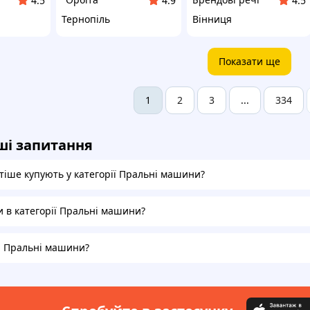
4.5
4.9
4.5
Тернопіль
Вінниця
Показати ще
2
3
334
1
...
ші запитання
тіше купують у категорії Пральні машини?
и в категорії Пральні машини?
на Пральні машини?