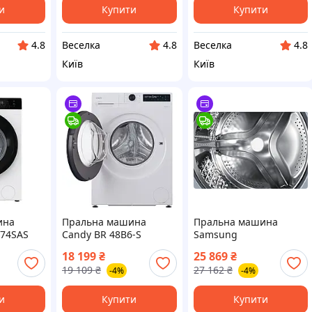
и
Купити
Купити
Веселка
Веселка
4.8
4.8
4.8
Київ
Київ
ина
Пральна машина
Пральна машина
74SAS
Candy BR 48B6-S
Samsung
WW80FG5L32AELE
18 199
₴
25 869
₴
19 109
₴
27 162
₴
-4%
-4%
и
Купити
Купити