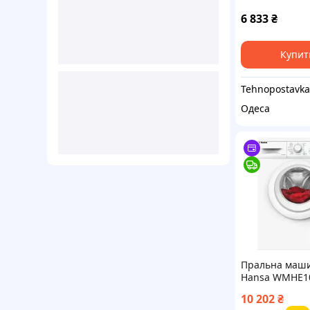
GWF-WS752B
6 833
₴
Купит
Tehnopostavka
Одеса
Пральна маш
Hansa WMHE1
buzyna
10 202
₴