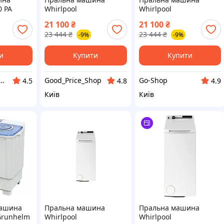
0 PA
Whirlpool
Whirlpool
TDLRB65242BSEU/N
TDLRB65242BSEU/N
21 100
₴
21 100
₴
23 444
₴
23 444
₴
-9%
-9%
и
Купити
Купити
 UA - магазин трендових товарів
Good_Price_Shop
Go-Shop
4.5
4.8
4.9
Київ
Київ
машина
Пральна машина
Пральна машина
Grunhelm
Whirlpool
Whirlpool