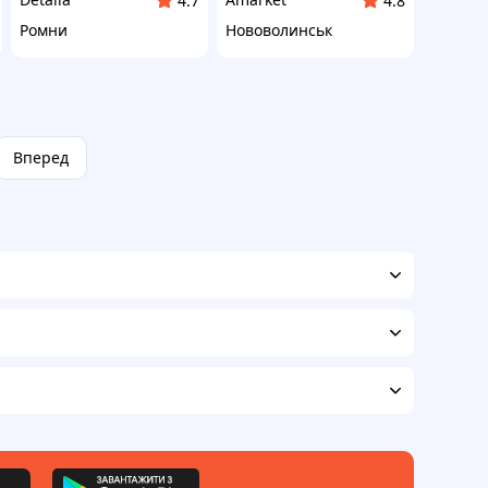
4.7
4.8
Ромни
Нововолинськ
Вперед