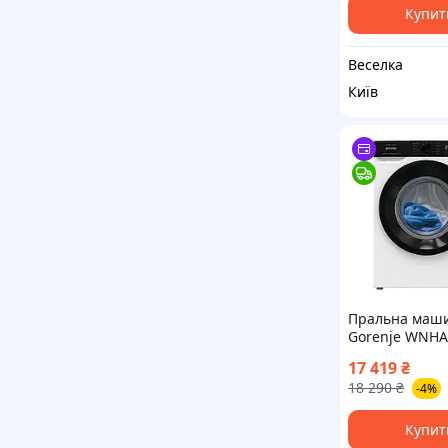
Купит
Веселка
Київ
Пральна маш
Gorenje WNHA
17 419
₴
18 290
₴
-4%
Купит