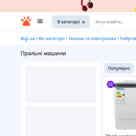
В категорії
Bigl.ua
•
Всі категорії
•
Техніка та електроніка
•
Побуто
Пральні машини
Популярні
Пральна маш