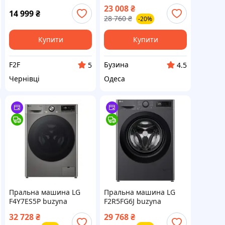
WMW-8103DGBD
buzyna
23 008
₴
14 999
₴
28 760
₴
-20%
Купити
Купити
F2F
Бузина
5
4.5
Чернівці
Одеса
Пральна машина LG
Пральна машина LG
F4Y7ES5P buzyna
F2R5FG6J buzyna
32 728
₴
29 768
₴