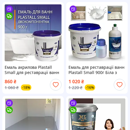
Емаль акрилова Plastall
Емаль для реставрації ванн
Small для реставрації ванн
Plastall Small 900г Біла з
900г Біла
миючим засобом Пластол
860
₴
1 020
₴
Kings
1 060
₴
1 220
₴
-18%
-16%