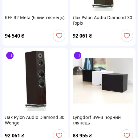
KEF R2 Meta (білий глянець)
Лак Pylon Audio Diamond 30
Горіх
94 540
₴
92 061
₴
Лак Pylon Audio Diamond 30
Lyngdorf BW-3 чорний
Wenge
глянець
92 061
₴
83 955
₴