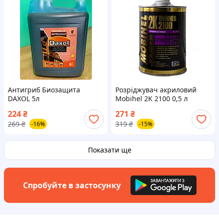
Антигриб Биозащита
Розріджувач акриловий
DAXOL 5л
Mobihel 2K 2100 0,5 л
224
₴
271
₴
269
₴
319
₴
-16%
-15%
Показати ще
Спробуйте в застосунку