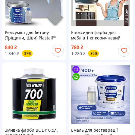
Ремсуміш для бетону
Епоксидна фарба для
(Тріщини, Шви) Plastall™
меблів 1 кг коричневий
Repair | Епоксидний
840
₴
780
₴
компаунд | 1 кг
1 340
₴
1 280
₴
-37%
-39%
Змивка фарби BODY 0,5л.
Емаль для реставрації