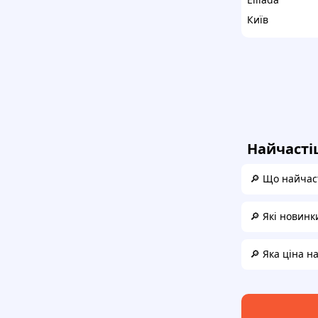
Київ
Найчасті
🔎 Що найчаст
🔎 Які новинк
🔎 Яка ціна н