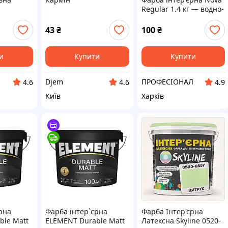
Regular 1.4 кг — водно-
дисперсійна фарба для
стін і стелі у сухих
43
₴
100
₴
приміщеннях
и
Купити
Купити
Djem
ПРОФЕСІОНАЛ
4.6
4.6
4.9
Київ
Харків
рна
Фарба інтер`єрна
Фарба Інтер'єрна
ble Matt
ELEMENT Durable Matt
Латексна Skyline 0520-