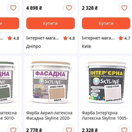
 база А
глибокоматова база А
G50Y Цитрус 10л,
біла 9 л
8206K070H
4 898
₴
2 328
₴
и
Купити
Купити
тернет-магазин ELEMENT
Інтернет-магазин ELEMENT
Інтернет-магазин ShopNow
4.8
4.8
4.7
Дніпро
Київ
латексна
Фарба Акрил-латексна
Фарба Інтер'єрна
ne 5010-
Фасадна Skyline 2020-
Латексна Skyline 1005-
Y50R Кенія 10л,
Y70R Крем-брюле 10 л
H8K2P06418
820C61H18
2 778
₴
2 328
₴