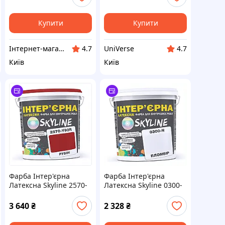
Купити
Купити
Інтернет-магазин ShopNow
UniVerse
4.7
4.7
Київ
Київ
Фарба Інтер'єрна
Фарба Інтер'єрна
Латексна Skyline 2570-
Латексна Skyline 0300-
Y90R (C) Рубін 5л,
N Пломбір 10л
B82C06213
8206P0EB46
3 640
₴
2 328
₴