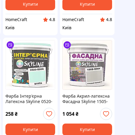
Купити
Купити
HomeCraft
HomeCraft
4.8
4.8
Київ
Київ
Фарба Інтер'єрна
Фарба Акрил-латексна
Латексна Skyline 0520-
Фасадна Skyline 1505-
B90G М'ята 1л,
G90Y Річковий
8E2060E63
перламутр 5л,
258
₴
1 054
₴
82C06393E
Купити
Купити