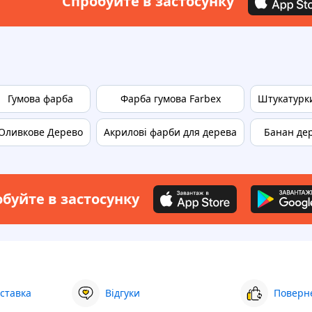
Спробуйте в застосунку
Гумова фарба
Фарба гумова Farbex
Штукатурки
Оливкове Дерево
Акрилові фарби для дерева
Банан де
буйте в застосунку
ставка
Відгуки
Поверне