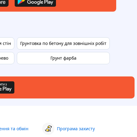
 стін
Грунтовка по бетону для зовнішніх робіт
рево
Грунт фарба
Фарба по 
ння та обмін
Програма захисту