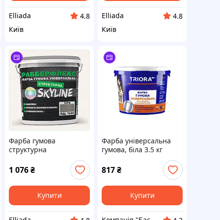
Elliada
Elliada
4.8
4.8
Київ
Київ
Фарба гумова
Фарба універсальна
структурна
гумова, біла 3.5 кг
«РабберФлекс» SkyLine
TRIORA
Сіра RAL 7046 7 кг
1 076
₴
817
₴
T81X95663
Купити
Купити
Elliada
Компанія "Баско". Все для будівництва. Чесні ціни з 1987 року.