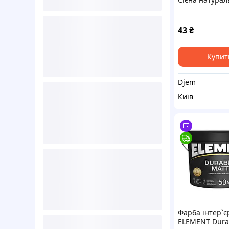
43
₴
Купит
Djem
Київ
Фарба інтер`є
ELEMENT Dura