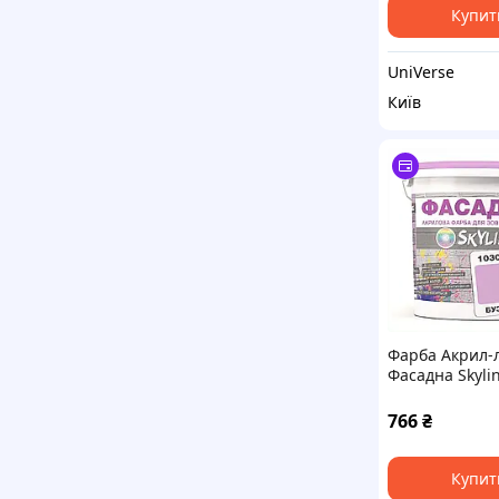
Купит
UniVerse
Київ
Фарба Акрил-
Фасадна Skyli
R40B Бузковий
8206AH376
766
₴
Купит