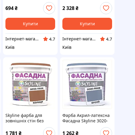
R90B Небесний 3л,
G90Y Річковий
820T637A2
перламутр 10л,
694
₴
2 328
₴
820615TK4
Купити
Купити
Інтернет-магазин ShopNow
Інтернет-магазин ShopNow
4.7
4.7
Київ
Київ
Skyline фарба для
Фарба Акрил-латексна
зовнішніх стін без
Фасадна Skyline 3020-
запаху Кориця 5л
R90B Бусий 5л
8A2P06469
820XC6461E
1 781
₴
1 262
₴