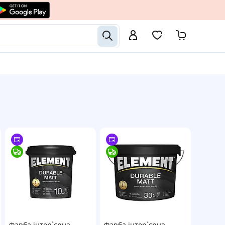
Фарба інтер`єрна
Фарба інтер`єрна