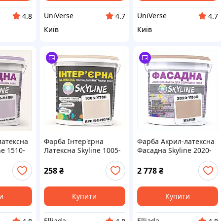
UniVerse
UniVerse
4.8
4.7
4.7
Київ
Київ
латексна
Фарба Інтер'єрна
Фарба Акрил-латексна
ne 1510-
Латексна Skyline 1005-
Фасадна Skyline 2020-
ена
Y70R Крем-брюле 1л
Y50R Кенія 10л,
8206T1CP15
8A206418H
258
₴
2 778
₴
и
Купити
Купити
Elliada
Elliada