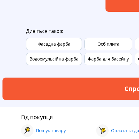
Дивіться також
Фасадна фарба
Осб плита
Водоемульсійна фарба
Фарба для басейну
Спро
Гід покупця
Пошук товару
Оплата та до