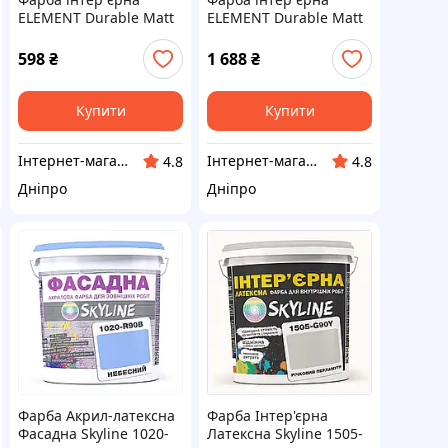
ELEMENT Durable Matt
ELEMENT Durable Matt
глибокоматова база А
глибокоматова база А
біла 0,9 л
біла 2,7 л
598
₴
1 688
₴
Купити
Купити
Інтернет-магазин ELEMENT
Інтернет-магазин ELEMENT
4.8
4.8
Дніпро
Дніпро
Фарба Акрил-латексна
Фарба Інтер'єрна
Фасадна Skyline 1020-
Латексна Skyline 1505-