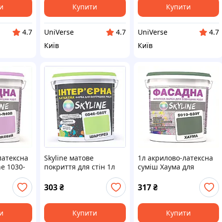
и
Купити
Купити
UniVerse
UniVerse
4.7
4.7
4.7
Київ
Київ
латексна
Skyline матове
1л акрилово-латексна
ne 1030-
покриття для стін 1л
суміш Хаума для
 3л
без запаху 82H0H609H5
зовнішньої обробки
8E20T649X5
303
₴
317
₴
и
Купити
Купити