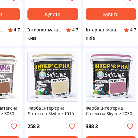
и
Купити
Купити
тернет-магазин ShopNow
Інтернет-магазин ShopNow
Інтернет-магазин ShopNow
4.7
4.7
4.7
Київ
Київ
латексна
Фарба Інтер'єрна
Фарба Інтер'єрна
ne 3030-
Латексна Skyline 1015-
Латексна Skyline 2030-
л,
Y30R Піщаний 1л,
R20B Кашемір 1л
820P612B3
8X206P183
258
₴
388
₴