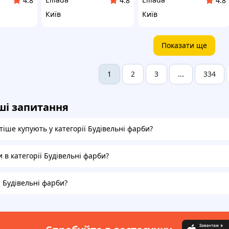
4.8
4.8
4.8
Київ
Київ
Показати ще
2
3
334
1
...
ші запитання
іше купують у категорії Будівельні фарби?
и в категорії Будівельні фарби?
а Будівельні фарби?