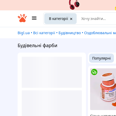
В категорії
Bigl.ua
•
Всі категорії
•
Будівництво
•
Оздоблювальні ма
Будівельні фарби
Популярні
Сієна натурал