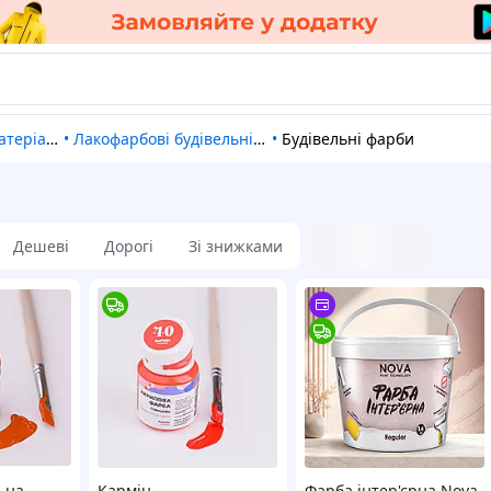
теріали
•
Лакофарбові будівельні матеріали
•
Будівельні фарби
Дешеві
Дорогі
Зі знижками
ьна
Кармін
Фарба інтер'єрна Nova