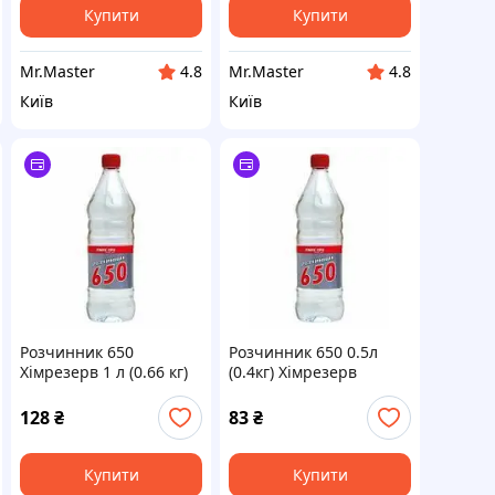
Купити
Купити
Mr.Master
Mr.Master
4.8
4.8
Київ
Київ
Розчинник 650
Розчинник 650 0.5л
Хімрезерв 1 л (0.66 кг)
(0.4кг) Хімрезерв
для автоемалей та
якісний для
лаків
розведення фарб
128
₴
83
₴
Купити
Купити