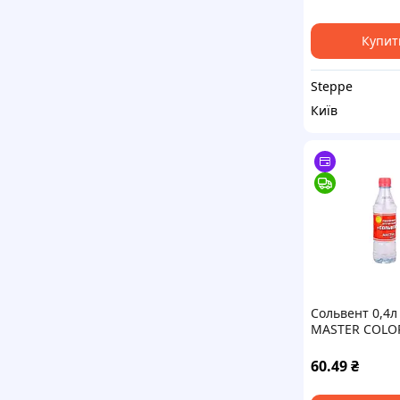
Купит
Steppe
Київ
Сольвент 0,4л 
MASTER COLO
60.49
₴