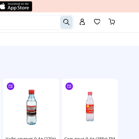
Уайт-спирит 0,4л (270г)
Сольвент 0,4л (285г) ТМ