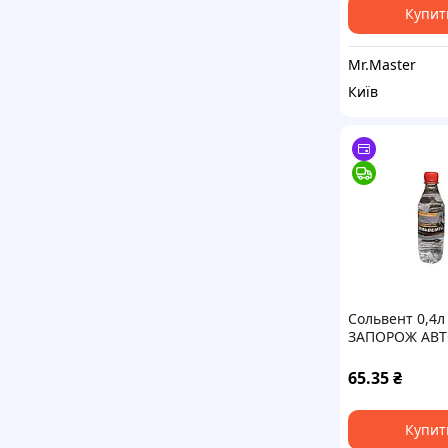
Купит
Mr.Master
Київ
Сольвент 0,4л 
ЗАПОРОЖ АВТ
ХИМ
65.35
₴
Купит