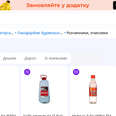
теріали
•
Лакофарбові будівельні матеріали
•
Розчинники, очисники
Дешеві
Дорогі
Зі знижками
9л (530г)
Уайт-спирит 4л (2,8кг)
Нефрас 0,9л (495г) ТМ