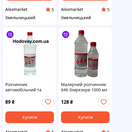
Alexmarket
Alexmarket
5
5
Хмельницький
Хмельницький
Розчинник
Малярний розчинник
автомобільний та
646 Хімрезерв 1000 мл
кузовний 647
/ 0.66 кг оригінал для
Хімрезерв 0,5л (0,39кг)
знежирення та фарби,
89
₴
128
₴
в ПЕТ
без прекурсорів
Купити
Купити
Alexmarket
Alexmarket