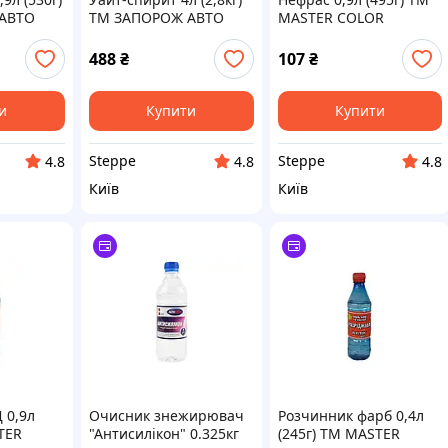
АВТО
ТМ ЗАПОРОЖ АВТО
MASTER COLOR
БЫТ ХИМ
488
₴
107
₴
и
Купити
Купити
Steppe
Steppe
4.8
4.8
4.8
Київ
Київ
 0,9л
Очисник знежирювач
Розчинник фарб 0,4л
TER
"Антисилікон" 0.325кг
(245г) ТМ MASTER