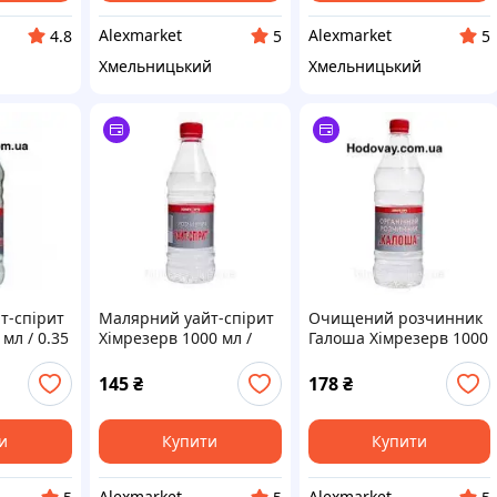
Alexmarket
Alexmarket
4.8
5
5
Хмельницький
Хмельницький
т-спірит
Малярний уайт-спірит
Очищений розчинник
мл / 0.35
Хімрезерв 1000 мл /
Галоша Хімрезерв 1000
для
0.67 кг очищений для
мл / 0.6 кг для
арби
розведення фарби
делікатного
145
₴
178
₴
знежирення
и
Купити
Купити
Alexmarket
Alexmarket