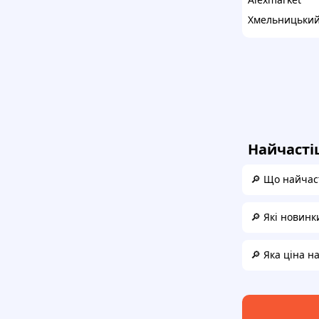
Хмельницьки
Найчасті
🔎 Що найчас
🔎 Які новинк
🔎 Яка ціна 