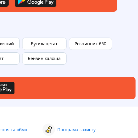
вичний
Бутилацетат
Розчинник 650
ат
Бензин калоша
ння та обмін
Програма захисту