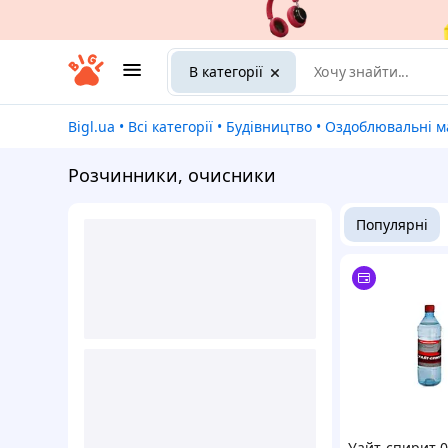
В категорії
Bigl.ua
•
Всі категорії
•
Будівництво
•
Оздоблювальні ма
Розчинники, очисники
Популярні
Уайт-спирит 0,