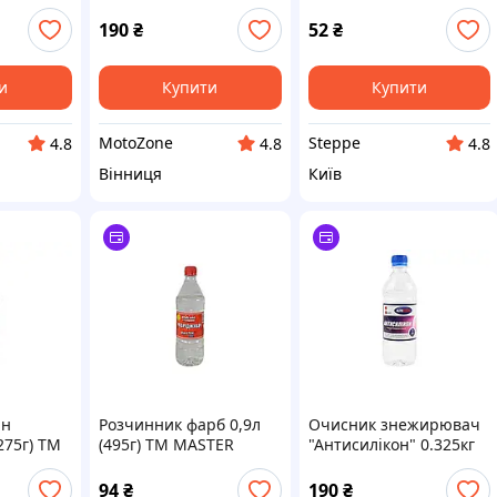
COLOR
190
₴
52
₴
и
Купити
Купити
MotoZone
Steppe
4.8
4.8
4.8
Вінниця
Київ
ин
Розчинник фарб 0,9л
Очисник знежирювач
275г) ТМ
(495г) ТМ MASTER
"Антисилікон" 0.325кг
О БЫТ
COLOR
94
₴
190
₴