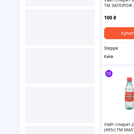
ТМ ЗАПОРОЖ 
БЫТ ХИМ
100
₴
Купит
Steppe
Київ
Уайт-спирит-Д
(495г) ТМ MAS