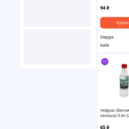
COLOR
94
₴
Купит
Steppe
Київ
Нефрас (бенз
калоша) 0,4л (
ЗАПОРОЖ АВТ
ХИМ
65
₴