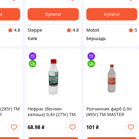
и
Купити
Купити
Steppe
MotoX
4.8
4.8
5
Київ
Бершадь
(285г) ТМ
Нефрас (бензин
Розчинник фарб 0,9л
R
калоша) 0,4л (275г) ТМ
(495г) ТМ MASTER
ЗАПОРОЖ АВТО БЫТ
COLOR
ХИМ
68.98
₴
101
₴