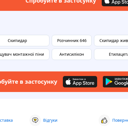
Спробуйте в застосунку
Скипидар
Розчинник 646
Скипидар жи
увач монтажної піни
Антисилікон
Етилацет
буйте в застосунку
ставка
Відгуки
Поверне