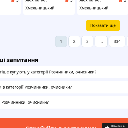
5
5
5
й
Хмельницький
Хмельницький
Показати ще
2
3
334
1
...
ші запитання
тіше купують у категорії Розчинники, очисники?
и в категорії Розчинники, очисники?
на Розчинники, очисники?