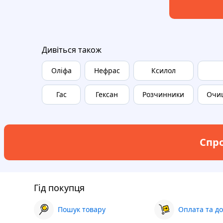
Дивіться також
Оліфа
Нефрас
Ксилол
Гас
Гексан
Розчинники
Очищ
Спро
Гід покупця
Пошук товару
Оплата та до