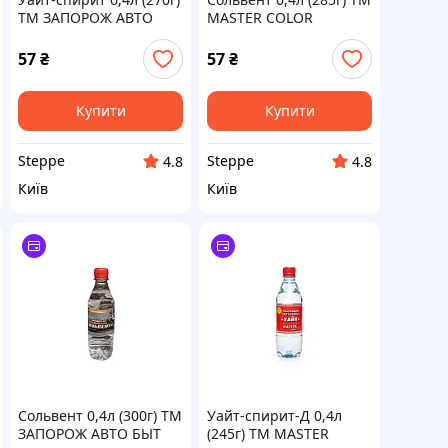
ТМ ЗАПОРОЖ АВТО
MASTER COLOR
БЫТ ХИМ
57
₴
57
₴
Купити
Купити
Steppe
Steppe
4.8
4.8
Київ
Київ
Сольвент 0,4л (300г) ТМ
Уайт-спирит-Д 0,4л
ЗАПОРОЖ АВТО БЫТ
(245г) ТМ MASTER