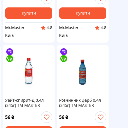
Купити
Купити
Mr.Master
Mr.Master
4.8
4.8
Київ
Київ
Уайт-спирит-Д 0,4л
Розчинник фарб 0,4л
(245г) ТМ MASTER
(245г) ТМ MASTER
COLOR
COLOR
56
₴
56
₴