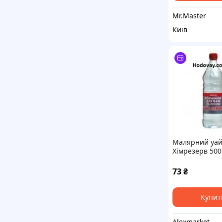
Mr.Master
Київ
Малярний уай
Хімрезерв 500 
кг очищений 
розведення ф
73
₴
Купит
Alexmarket