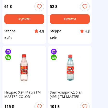
ХИМ
COLOR
61
₴
52
₴
Купити
Купити
Steppe
Steppe
4.8
4.8
Київ
Київ
Нефрас 0,9л (495г) ТМ
Уайт-спирит-Д 0,9л
MASTER COLOR
(495г) ТМ MASTER
COLOR
115
₴
101
₴