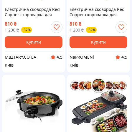
Електрична сковорода Red
Електрична сковорода Red
Copper скороварка для
Copper скороварка для
других страв (RC-1)
других страв (RC-1)
810
₴
810
₴
1 200
₴
1 200
₴
-32%
-32%
Купити
Купити
MILITARY.CO.UA
NaPROMENi
4.5
4.5
Київ
Київ