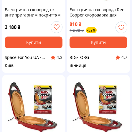
Електрична сковорода з
Електрична сковорода Red
антипригарним покриттям
Copper скороварка для
R.5416 RAF Біла
других страв (RC-1)
810
₴
2 180
₴
1 200
₴
-32%
Купити
Купити
Space For You UA - STORE
RIG-TORG
4.3
4.7
Київ
Вінниця