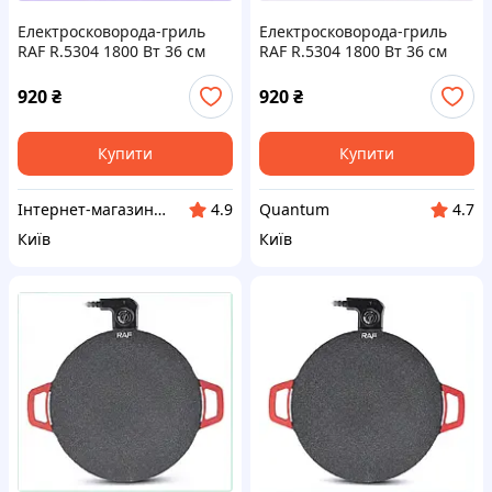
Електросковорода-гриль
Електросковорода-гриль
RAF R.5304 1800 Вт 36 см
RAF R.5304 1800 Вт 36 см
(2104619009) 9K0253M53
(2104619009), H902H5353
920
₴
920
₴
Купити
Купити
Інтернет-магазин NeonLemon
Quantum
4.9
4.7
Київ
Київ