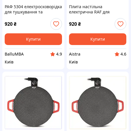
РАФ 5304 електросковорідка
Плита настільна
для тушкування та
електрична RAF для
розігріву, 902535X3XH
млинців та коржиків,
C9A025353
920
₴
920
₴
Купити
Купити
BalluMBA
Aistra
4.9
4.6
Київ
Київ