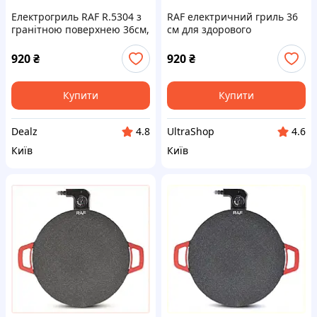
Електрогриль RAF R.5304 з
RAF електричний гриль 36
гранітною поверхнею 36см,
см для здорового
9E025353T
харчування, 90T2535T3
920
₴
920
₴
Купити
Купити
Dealz
UltraShop
4.8
4.6
Київ
Київ