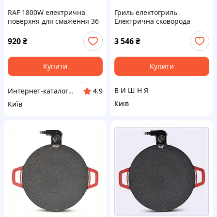
RAF 1800W електрична
Гриль електогриль
поверхня для смаження 36
Електрична сковорода
см 9025T3K53
Bestron 2XL та XL 1800 Вт
920
₴
3 546
₴
Купити
Купити
В И Ш Н Я
Интерн​ет-кат​а​л​ог ск​​и​до​к "GALANTI"
4.9
Київ
Київ