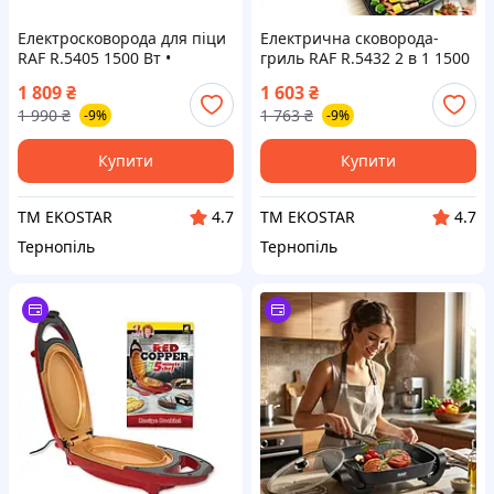
Електросковорода для піци
Електрична сковорода-
RAF R.5405 1500 Вт •
гриль RAF R.5432 2 в 1 1500
Сковорода Pizza Pan RAF
Вт • Багатофункціональний
1 809
₴
1 603
₴
R.5405 48 см з
електрогриль із жарочною
1 990
₴
1 763
₴
-9%
-9%
антипригарним покриттям
поверхнею та каструлею
і кришкою (ЕКОБОКС)
Купити
Купити
ТМ EKOSTAR
ТМ EKOSTAR
4.7
4.7
Тернопіль
Тернопіль