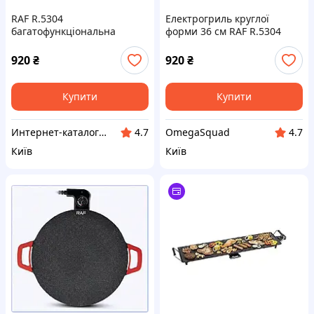
RAF R.5304
Електрогриль круглої
багатофункціональна
форми 36 см RAF R.5304
сковорідка 1800Вт,
1800Вт, 9025AP353
B902535KH3
920
₴
920
₴
Купити
Купити
Интернет-каталог скидок "Профит плюс"
OmegaSquad
4.7
4.7
Київ
Київ