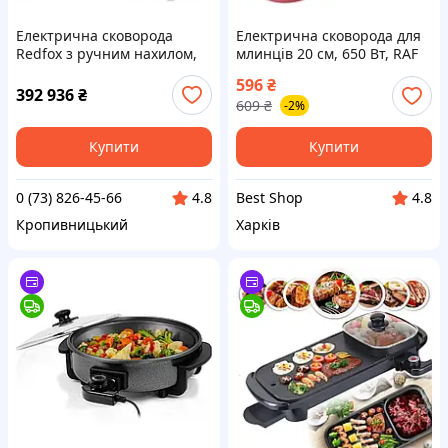
Електрична сковорода
Електрична сковорода для
Redfox з ручним нахилом,
млинців 20 см, 650 Вт, RAF
(Br - 90/120 Et)
R.5209, Червона ( 16633 )
596
₴
392 936
₴
609
₴
-2%
Купити
Купити
0 (73) 826-45-66
Best Shop
4.8
4.8
Кропивницький
Харків