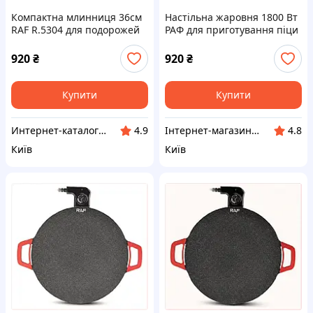
Компактна млинниця 36см
Настільна жаровня 1800 Вт
RAF R.5304 для подорожей
РАФ для приготування піци
90A253X53
9C0253B53
920
₴
920
₴
Купити
Купити
Интер​нет-ка​т​ал​​ог ски​​д​ок "МОДНИК"
Інтернет-магазин RedShift.com.ua
4.9
4.8
Київ
Київ