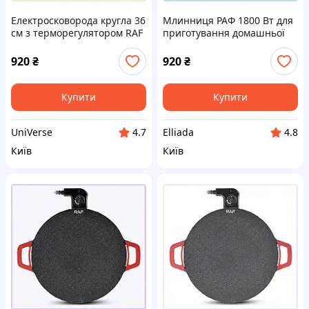
Електросковорода кругла 36
Млинниця РАФ 1800 Вт для
см з терморегулятором RAF
приготування домашньої
T9H02535A3
шаурми, 9X0253T53M
920
₴
920
₴
Купити
Купити
UniVerse
Elliada
4.7
4.8
Київ
Київ