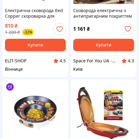
Електрична сковорода Red
Сковорода електрична з
Copper скороварка для
антипригарним покриттям
других страв (RC-1)
6л RAF R.5479 Чорна
810
₴
1 161
₴
1 200
₴
-32%
Купити
Купити
ELIT-SHOP
Space For You UA - STORE
4.5
4.3
Вінниця
Київ