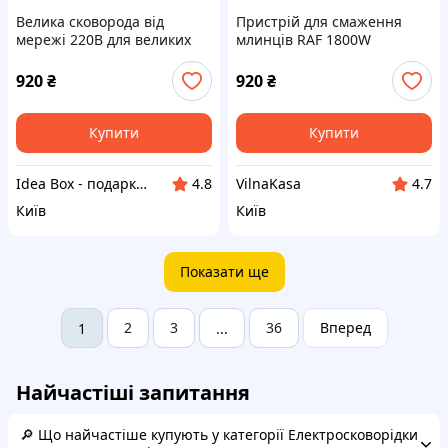
Велика сковорода від
Пристрій для смаження
мережі 220В для великих
млинців RAF 1800W
порцій, 90E25C3A53
антипригарний 90E25353P
920
₴
920
₴
Купити
Купити
Idea Box - подарки для всей семьи
VilnaKasa
4.8
4.7
Київ
Київ
Показати ще
2
3
36
Вперед
1
...
Найчастіші запитання
🔎 Що найчастіше купують у категорії Електросковорідки