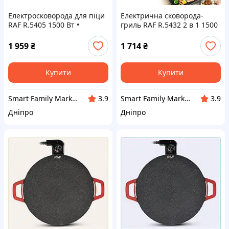
Електросковорода для піци
Електрична сковорода-
RAF R.5405 1500 Вт •
гриль RAF R.5432 2 в 1 1500
Сковорода Pizza Pan RAF
Вт • Багатофункціональний
R.5405 48 см з
електрогриль із жарочною
1 959
₴
1 714
₴
антипригарним покриттям
поверхнею та каструлею
і кришкою
Купити
Купити
Smart Family Market
Smart Family Market
3.9
3.9
Дніпро
Дніпро