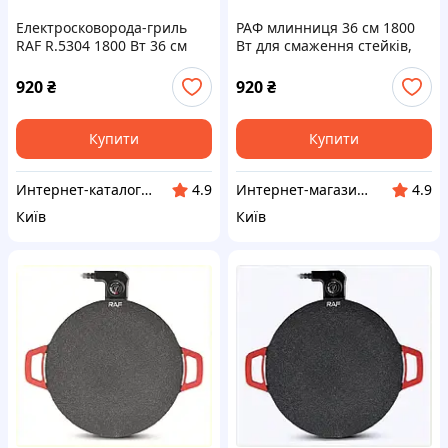
Електросковорода-гриль
РАФ млинниця 36 см 1800
RAF R.5304 1800 Вт 36 см
Вт для смаження стейків,
(2104619009) 9025M3H53
90253HT53
920
₴
920
₴
Купити
Купити
Инте​рнет​-кат​алог ск​​идок "BAGSPACE"
Интернет-магазин "SmartShop"
4.9
4.9
Київ
Київ