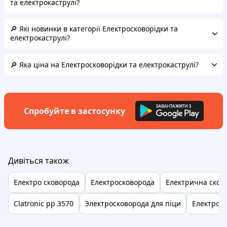
та електрокаструлі?
🔎 Які новинки в категорії Електросковорідки та
електрокаструлі?
🔎 Яка ціна на Електросковорідки та електрокаструлі?
Спробуйте в застосунку
Дивіться також
Електро сковорода
Електросковорода
Електрична сково
Clatronic pp 3570
Электросковорода для піци
Електрон