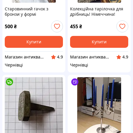
Старовинний гачок з
Колекційна тарілочка для
бронзи у формі
дрібниць! Німеччина!
изображением французскої
лілії (Fleur-de-Lis).
500
₴
455
₴
Купити
Купити
Магазин антикваріату
Магазин антикваріату
4.9
4.9
Чернівці
Чернівці