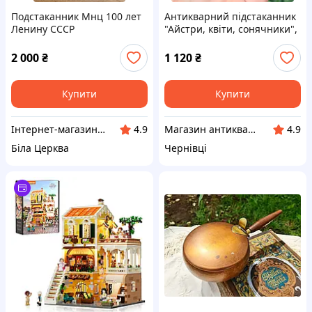
Подстаканник Мнц 100 лет
Антикварний підстаканник
Ленину СССР
"Айстри, квіти, сонячники",
Мстера.
2 000
₴
1 120
₴
Купити
Купити
Інтернет-магазин Сувенір
Магазин антикваріату
4.9
4.9
Біла Церква
Чернівці