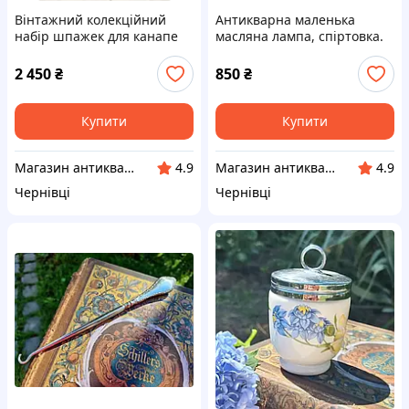
Вінтажний колекційний
Антикварна маленька
набір шпажек для канапе
масляна лампа, спіртовка.
та оливок «Толедо» (Toledo)
2 450
₴
850
₴
Купити
Купити
Магазин антикваріату
Магазин антикваріату
4.9
4.9
Чернівці
Чернівці