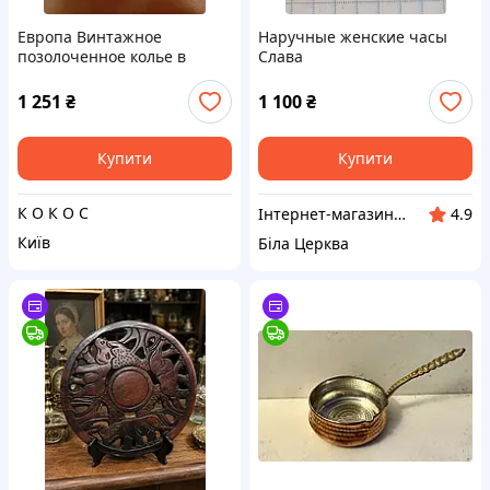
Европа Винтажное
Наручные женские часы
позолоченное колье в
Слава
новом состоянии
1 251
₴
1 100
₴
Купити
Купити
К О К О С
Інтернет-магазин Сувенір
4.9
Київ
Біла Церква