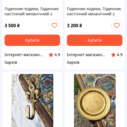
Годинник-ходики, Годинник
Годинник-ходики, Годинник
настінний механічний з
настінний механічний з
зозулею і боєм "Маяк" СРСР
зозулею і боєм "Маяк" СРСР
3 500
₴
3 200
₴
Купити
Купити
Інтернет-магазин ексклюзивних виробів ручної роботи "Шосте Чуття"
Інтернет-магазин ексклюзивних виробів ручної роботи "Шосте Чуття"
4.9
4.9
Харків
Харків