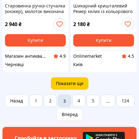
Старовинна ручка-стучалка
Шикарний кришталевий
(кнокер), молоток виконана
Ремер келих із кольорового
в класичному стилі у
кришталю
вигляді голови лева.
2 940
₴
2 180
₴
Купити
Купити
Магазин антикваріату
Onlinemarket
4.9
4.5
Чернівці
Київ
Показати ще
Назад
1
2
4
5
124
3
...
Вперед
Спробуйте в застосунку