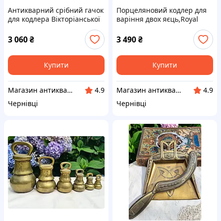
Антикварний срібний гачок
Порцеляновий кодлер для
для кодлера Вікторіанської
варіння двох яєць,Royal
епохи.
Worcester, Великобританія
3 060
₴
3 490
₴
Купити
Купити
Магазин антикваріату
Магазин антикваріату
4.9
4.9
Чернівці
Чернівці