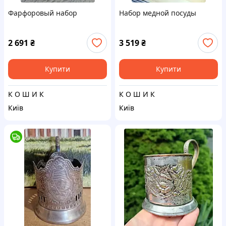
Фарфоровый набор
Набор медной посуды
2 691
₴
3 519
₴
Купити
Купити
К О Ш И К
К О Ш И К
Київ
Київ