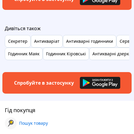
Дивіться також
Секретер
Антикваріат
Антикварні годинники
Серван
Годинник Маяк
Годинник Кіровські
Антикварні дзеркал
Спробуйте в застосунку
Гід покупця
Пошук товару