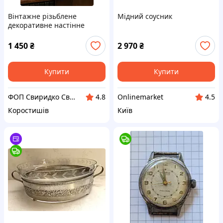
Вінтажне різьблене
Мідний соусник
декоративне настінне
панно «Африканське
сафарі», дерево, Ø 35 см
1 450
₴
2 970
₴
Купити
Купити
ФОП Свиридко Світлана Василівна (АртСтоун)
Onlinemarket
4.8
4.5
Коростишів
Київ