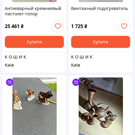
Антикварный кремниевый
Винтажный подогреватель
пистолет-топор
25 461
₴
1 725
₴
Купити
Купити
К О Ш И К
К О Ш И К
Київ
Київ