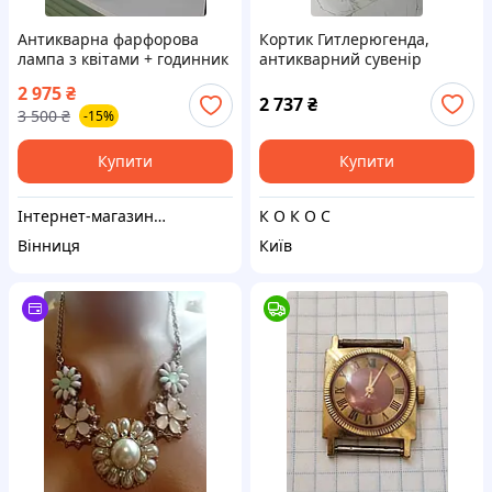
Антикварна фарфорова
Кортик Гитлерюгенда,
лампа з квітами + годинник
антикварний сувенір
у стилі бароко, Італія, 1950-
2 975
₴
ті
2 737
₴
3 500
₴
-15%
Купити
Купити
Інтернет-магазин "MULTI BOX"
К О К О С
Вінниця
Київ