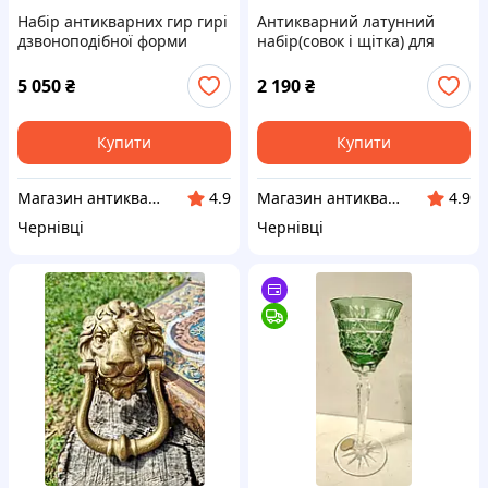
Набір антикварних гир гирі
Антикварний латунний
дзвоноподібної форми
набір(совок і щітка) для
(англ. bell weights)
прибирання крихт зі столу
5 050
₴
2 190
₴
Купити
Купити
Магазин антикваріату
Магазин антикваріату
4.9
4.9
Чернівці
Чернівці