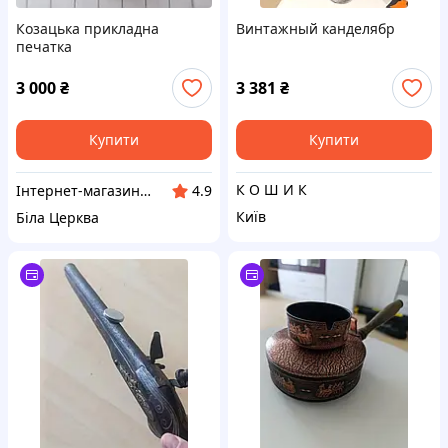
Козацька прикладна
Винтажный канделябр
печатка
3 000
₴
3 381
₴
Купити
Купити
К О Ш И К
Інтернет-магазин Сувенір
4.9
Київ
Біла Церква