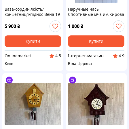
Ваза-сордин'якість/
Наручные часы
конфетниця/піднос Вена 19
Спортивные мчз им.Кирова
століття
5 900
₴
1 000
₴
Купити
Купити
Onlinemarket
Інтернет-магазин Сувенір
4.5
4.9
Київ
Біла Церква