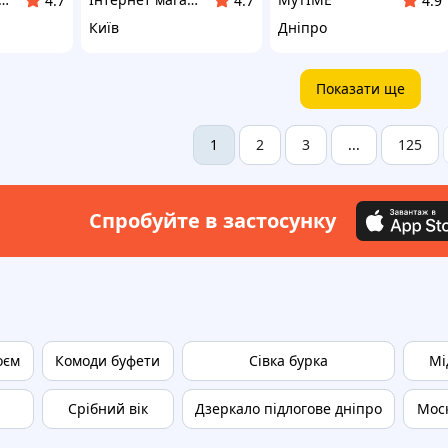
4.7
4.7
4.9
Київ
Дніпро
Показати ще
2
3
125
1
...
Спробуйте в застосунку
оєм
Комоди буфети
Сівка бурка
Мі
Срібний вік
Дзеркало підлогове дніпро
Мос