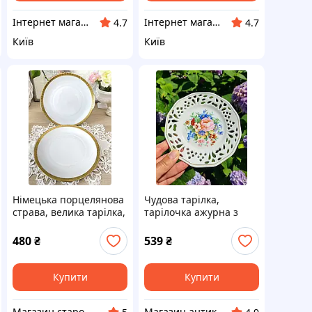
Інтернет магазин "Grifons"
Інтернет магазин "Grifons"
4.7
4.7
Київ
Київ
Німецька порцелянова
Чудова тарілка,
страва, велика тарілка,
тарілочка ажурна з
біла порцеляна,
прорізної порцеляни,
Porzellanfabrik
німецької мануфактури
480
₴
539
₴
Winterling A.G.,
"
Німеччина
Купити
Купити
Магазин старовини та вінтажу "Антикварна лавка"
Магазин антикваріату