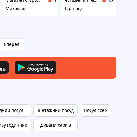
5
4.9
Миколаїв
Чернівці
Вперед
дний посуд
Вінтажний посуд
Посуд ссер
кву годинник
Дивани харків