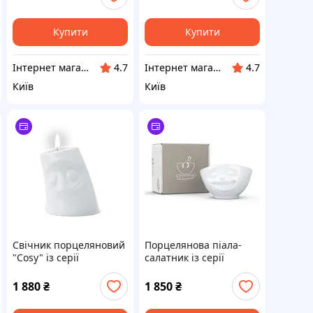
G.Wurm
Tassen
Купити
Купити
Інтернет магазин "Grifons"
Інтернет магазин "Grifons"
4.7
4.7
Київ
Київ
Свічник порцеляновий
Порцелянова піала-
"Cosy" із серії
салатник із серії
емоційного посуду від
емоційного посуду від
німецького бренду
німецького Tassen
1 880
₴
1 850
₴
Tassen
"Сміх" 500 мл