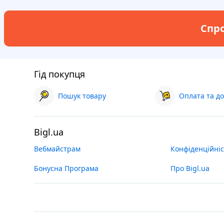
Спро
Гід покупця
Пошук товару
Оплата та до
Bigl.ua
Вебмайстрам
Конфіденційніс
Бонусна Програма
Про Bigl.ua