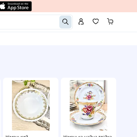
Німецький
Німецька чайна трійка,