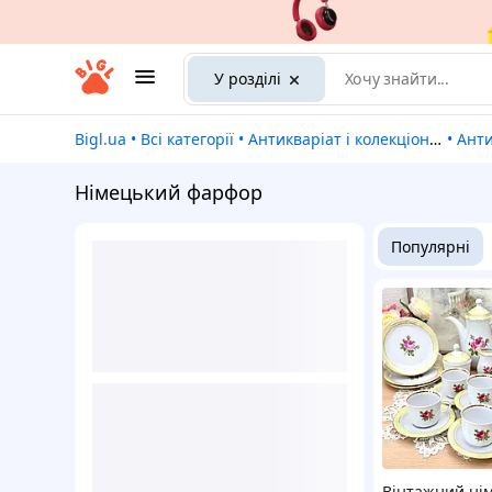
У розділі
Bigl.ua
•
Всі категорії
•
Антикваріат і колекціонування
•
Ант
Німецький фарфор
Популярні
Вінтажний ні