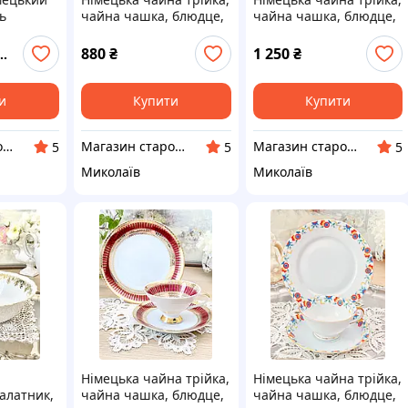
ь
чайна чашка, блюдце,
чайна чашка, блюдце,
ляна, з
тарілка, Porzellanfabrik
тарілка, Weimar
Mitterteich, Німеччина,
Porzellan, Німеччина,
880
₴
1 250
₴
ою
порцеляна з
порцеляна, кобальт
ahla,
трояндами
и
Купити
Купити
Магазин старовини та вінтажу "Антикварна лавка"
Магазин старовини та вінтажу "Антикварна лавка"
Магазин старовини та вінтажу "Антикварна лавка"
5
5
5
Миколаїв
Миколаїв
Німецька чайна трійка,
Німецька чайна трійка,
алатник,
чайна чашка, блюдце,
чайна чашка, блюдце,