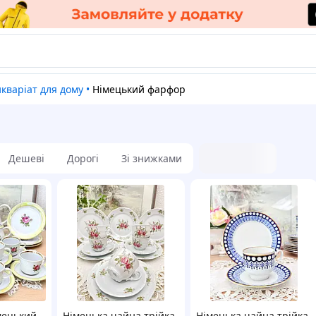
икваріат для дому
•
Німецький фарфор
Дешеві
Дорогі
Зі знижками
мецький
Німецька чайна трійка,
Німецька чайна трійка,