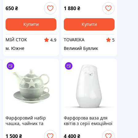
Romantica 530 •
Tassen COSY (8.5 см)
Німецька порцеляна •
для чайної свічки —
650
₴
1 880
₴
20 см
Оригінальна німецька
порцеляна
Купити
Купити
МІЙ СТОК
TOVARIKA
4.9
5
м. Южне
Великий Буялик
Фарфоровий набір
Фарфорова ваза для
чашка, чайник та
квітів з серії емоційної
блюдце "Star" від
посуду "Відчужений"
німецького бренду
від німецького бренду
1 500
₴
4 400
₴