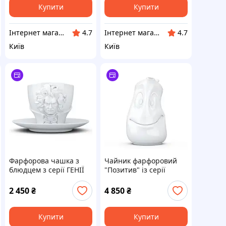
Купити
Купити
Інтернет магазин "Grifons"
Інтернет магазин "Grifons"
4.7
4.7
Київ
Київ
Фарфорова чашка з
Чайник фарфоровий
блюдцем з серії ГЕНІЇ
"Позитив" із серії
"Людвіг ван Бетховен"
емоційного посуду від
від німецького бренду
німецького бренду
2 450
₴
4 850
₴
Tassen 260 мл
Tassen
Купити
Купити