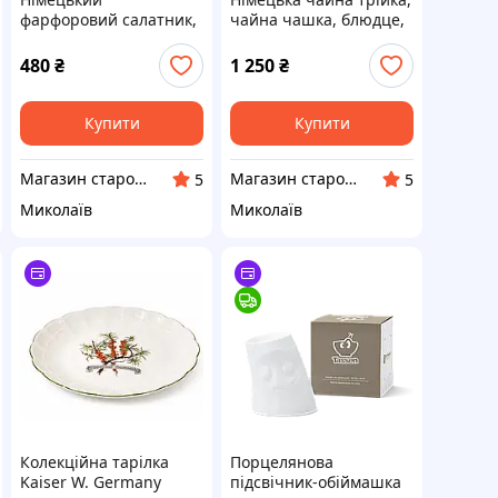
фарфоровий салатник,
чайна чашка, блюдце,
велика страва, тарілка,
тарілка, Gebrüder
порцеляна, Winterling
Winterling A.G,
480
₴
1 250
₴
Porzellan A.G,
Німеччина, порцеляна,
Німеччина, 24см
позолота
Купити
Купити
Магазин старовини та вінтажу "Антикварна лавка"
Магазин старовини та вінтажу "Антикварна лавка"
5
5
Миколаїв
Миколаїв
Колекційна тарілка
Порцелянова
Kaiser W. Germany
підсвічник-обіймашка