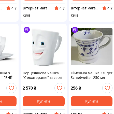
рнет магазин "Grifons"
Інтернет магазин "Grifons"
Інтернет магазин "Grifons"
4.7
4.7
4.7
Київ
Київ
шка з
Порцелянова чашка
Німецька чашка Kruger
ї ГЕНІЇ
"Сміхотерапія" із серії
Schietwetter 250 мл
ір" від
емоційного посуду від
енду
німецького бренду
2 570
₴
256
₴
Tassen об'єм 350 мл
и
Купити
Купити
рнет магазин "Grifons"
Інтернет магазин "Grifons"
MyTIME