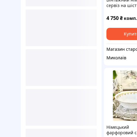
сервіз на шіст
персон, порце
трояндою та
4 750
₴
комплект
перламутров
окантовкою, K
Німеччина
Купит
Миколаїв
Німецький
фарфоровий с