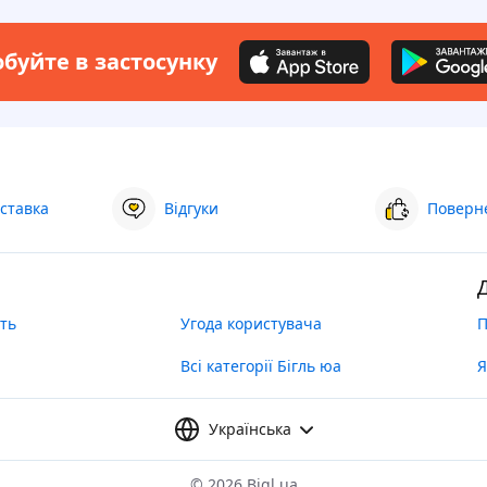
буйте в застосунку
ставка
Відгуки
Поверне
ть
Угода користувача
П
Всі категорії Бігль юа
Я
Українська
©
2026 Bigl.ua