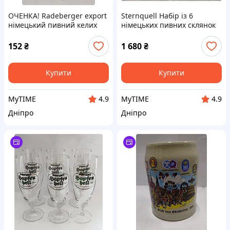
ОЧЕНКА! Radeberger export
Sternquell Набір із 6
німецький пивний келих
німецьких пивних склянок
70х років 250 мл
200 мл.
152
₴
1 680
₴
Купити
Купити
MyTIME
MyTIME
4.9
4.9
Дніпро
Дніпро