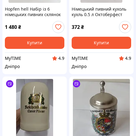
Hopfen hell Набір із 6
Німецький пивний кухоль
німецьких пивних склянок
кухль 0.5 л Октоберфест
250 мл.
Oktoberfest 1992.
1 480
₴
372
₴
Купити
Купити
MyTIME
MyTIME
4.9
4.9
Дніпро
Дніпро