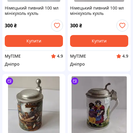
Німецький пивний 100 мл
Німецький пивний 100 мл
мінікухоль кухль
мінікухоль кухль
Schrobenhausen 0.1 л #5
Schrobenhausen 0.1 л #9
300
₴
300
₴
Купити
Купити
MyTIME
MyTIME
4.9
4.9
Дніпро
Дніпро