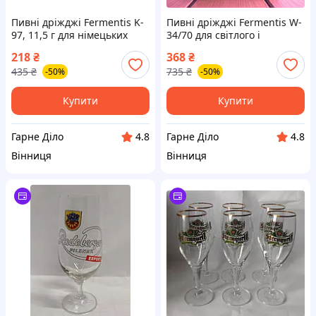
Пивні дріжджі Fermentis K-
Пивні дріжджі Fermentis W-
97, 11,5 г для німецьких
34/70 для світлого і
елів і пшеничного пива, з
лагерного пива, 11 г, чисте
218
₴
368
₴
чистим смаком і стійкою
бродіння, німецький штам
435
₴
735
₴
-50%
-50%
пінкою
Weihenstephan
Купити
Купити
Гарне Діло
Гарне Діло
4.8
4.8
Вінниця
Вінниця