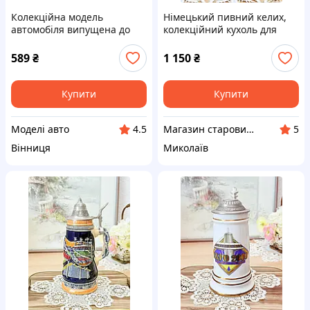
Колекційна модель
Німецький пивний келих,
автомобіля випущена до
колекційний кухоль для
«Дня німецького пива» 2002
пива, кераміка, олов'яна
року.
кришка, Німеччина,
589
₴
1 150
₴
німецька тематика
Купити
Купити
Моделі авто
Магазин старовини та вінтажу "Антикварна лавка"
4.5
5
Вінниця
Миколаїв