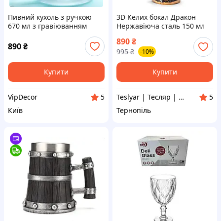
Пивний кухоль з ручкою
3D Келих бокал Дракон
670 мл з гравіюванням
Нержавіюча сталь 150 мл
Німецька вівчарка власнику
Коричнево-жовтий
890
₴
собаки
890
₴
995
₴
-10%
Купити
Купити
VipDecor
Teslyar | Тесляр | Все для дому | Подарунки | Гурт
5
5
Київ
Тернопіль