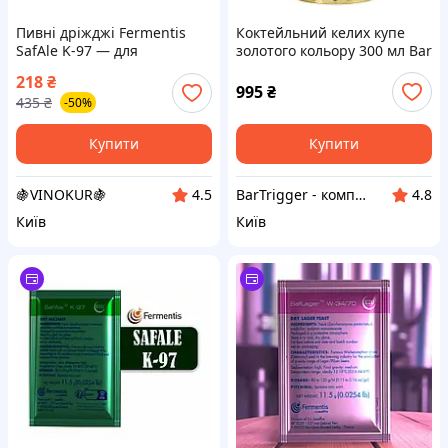
Пивні дріжджі Fermentis
Коктейльний келих купе
SafAle K-97 — для
золотого кольору 300 мл Bar
німецьких елів та
Trigger
218
₴
пшеничного пива, 11,5 г
995
₴
435
₴
-50%
Купити
Купити
🍇VINOKUR🍇
BarTrigger - комплексний постачальник товарів для барів, ресторанів, готелів та кафе в Україні
4.5
4.8
Київ
Київ