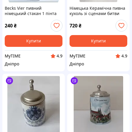
Becks Vier пивний
Німецька Керамічна пивна
німецький стакан 1 пінта
кухоль зі сценами битви
(0.68 л)
1632 року.
240
₴
720
₴
Купити
Купити
MyTIME
MyTIME
4.9
4.9
Дніпро
Дніпро