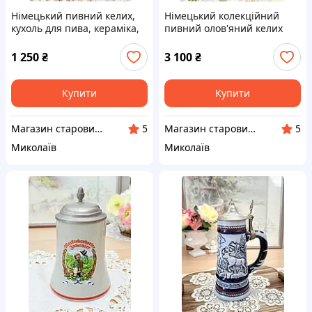
Німецький пивний келих,
Німецький колекційний
кухоль для пива, кераміка,
пивний олов'яний келих
олов'яна кришка,
Anno, кухоль для пива,
Німеччина, Herrnbräu, 1994
олово, Німеччина, 500 мл
1 250
₴
3 100
₴
Купити
Купити
Магазин старовини та вінтажу "Антикварна лавка"
Магазин старовини та вінтажу "Антикварна лавка"
5
5
Миколаїв
Миколаїв