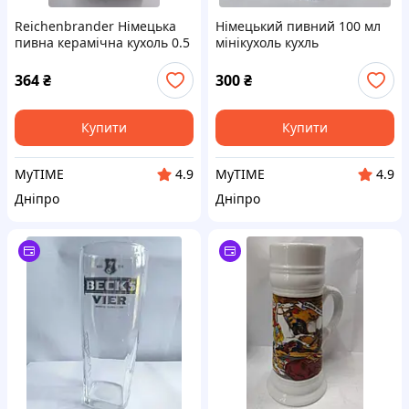
Reichenbrander Німецька
Німецький пивний 100 мл
пивна керамічна кухоль 0.5
мінікухоль кухль
л.
Schrobenhausen 0.1 л #1
364
₴
300
₴
Купити
Купити
MyTIME
MyTIME
4.9
4.9
Дніпро
Дніпро