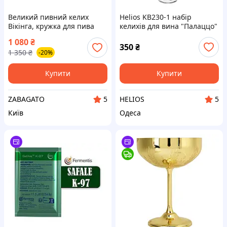
Великий пивний келих
Helios KB230-1 набір
Вікінга, кружка для пива
келихів для вина "Палаццо"
500 мл, німецьке відро,
330 мл 6 шт.
1 080
₴
танкард з імітацією дерева.
350
₴
1 350
₴
-20%
Купити
Купити
ZABAGATO
HELIOS
5
5
Київ
Одеса