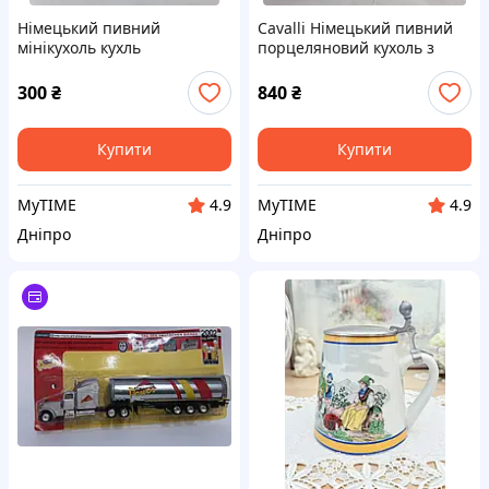
Німецький пивний
Cavalli Німецький пивний
мінікухоль кухль
порцеляновий кухоль з
Schrobenhausen 0.1 л #4
олов'яною кришкою,
призначений вручну.
300
₴
840
₴
Купити
Купити
MyTIME
MyTIME
4.9
4.9
Дніпро
Дніпро