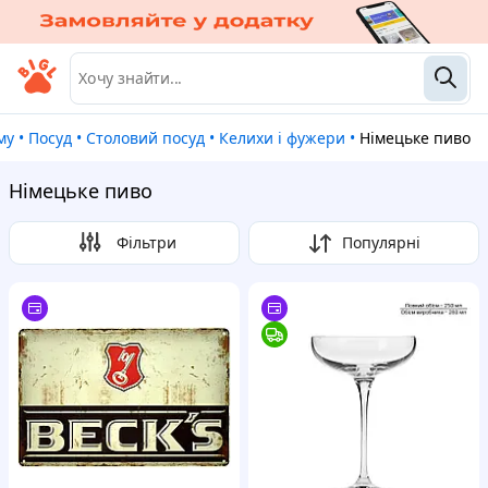
му
•
Посуд
•
Столовий посуд
•
Келихи і фужери
•
Німецьке пиво
Німецьке пиво
Фільтри
Популярні