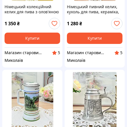
Німецький колекційний
Німецький пивний келих,
келих для пива з олов'яною
кухоль для пива, кераміка,
кришкою "Expo 2000
олов'яна кришка,
Hannover", Німеччина
Німеччина, Hannover 2000
1 350
₴
1 280
₴
Купити
Купити
Магазин старовини та вінтажу "Антикварна лавка"
Магазин старовини та вінтажу "Антикварна лавка"
5
5
Миколаїв
Миколаїв