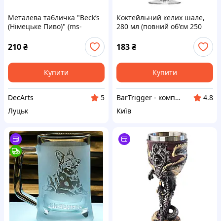
Металева табличка "Beck’s
Коктейльний келих шале,
(Німецьке Пиво)" (ms-
280 мл (повний об'єм 250
105037)
мл), Harmony, Krosno
210
₴
183
₴
Купити
Купити
DecArts
BarTrigger - комплексний постачальник товарів для барів, ресторанів, готелів та кафе в Україні
5
4.8
Луцьк
Київ