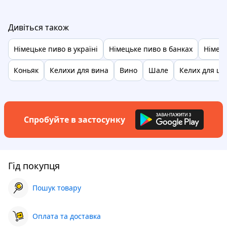
Дивіться також
Німецьке пиво в україні
Німецьке пиво в банках
Німець
Коньяк
Келихи для вина
Вино
Шале
Келих для ш
Спробуйте в застосунку
Гід покупця
Пошук товару
Оплата та доставка