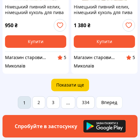
Німецький пивний келих,
Німецький пивний келих,
німецький кухоль для пива
німецький кухоль для пива
з кришкою, кераміка,
з кришкою, кераміка,
Німеччина, 500 мл, Rastal
Німеччина, полювання
950
₴
1 380
₴
Купити
Купити
Магазин старовини та вінтажу "Антикварна лавка"
Магазин старовини та вінтажу "Антикварна лавка"
5
5
Миколаїв
Миколаїв
Показати ще
2
3
334
Вперед
1
...
Спробуйте в застосунку