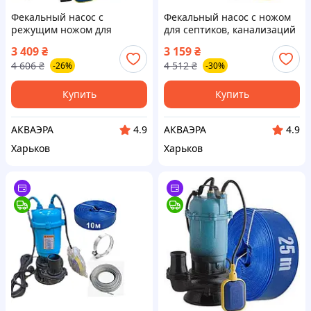
Фекальный насос с
Фекальный насос с ножом
режущим ножом для
для септиков, канализаций
выкачки септиков,
Delta WQCD 2-2,6 корпус
3 409
₴
3 159
₴
выгребных ям DELTA WQCD
чугун
4 606
₴
4 512
₴
-26%
-30%
(чугунный корпус) и шланга
10м
Купить
Купить
АКВАЭРА
АКВАЭРА
4.9
4.9
Харьков
Харьков