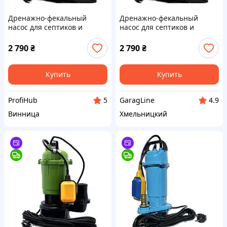
Дренажно-фекальный
Дренажно-фекальный
насос для септиков и
насос для септиков и
выгребных ям Procraft
выгребных ям Procraft
PN26, Напор 8м,
PN26, Напор 8м,
2 790
₴
2 790
₴
Погружение 5м, Гарантия 3
Погружение 5м, Гарантия 3
года
года
Купить
Купить
ProfiHub
GaragLine
5
4.9
Винница
Хмельницкий