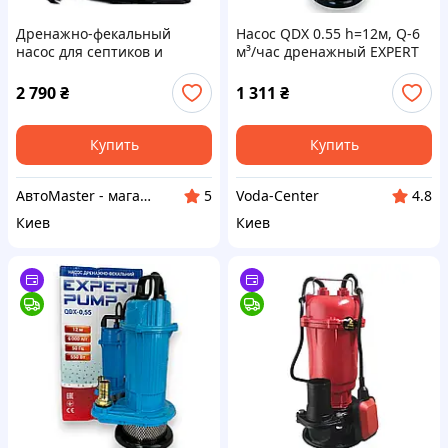
Дренажно-фекальный
Насос QDX 0.55 h=12м, Q-6
насос для септиков и
м³/час дренажный EXPERT
выгребных ям Procraft
PUMP для грязной води,
PN26, Напор 8м,
откачки септиков
2 790
₴
1 311
₴
Погружение 5м, Гарантия 3
года
Купить
Купить
АвтоMaster - магазин
Voda-Center
5
4.8
Киев
Киев