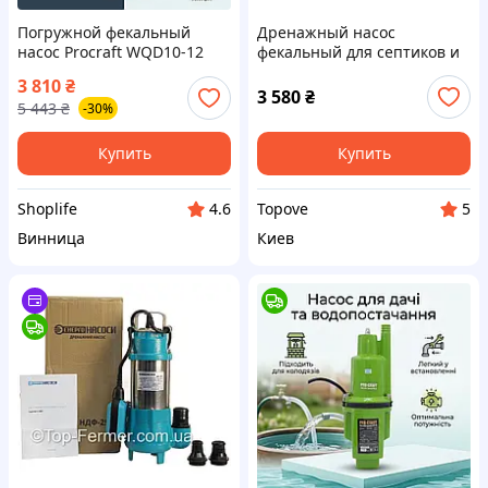
Погружной фекальный
Дренажный насос
насос Procraft WQD10-12
фекальный для септиков и
для грязной воды и
выгребных ям Энергонасос
3 810
₴
септиков с напором 12 м
НДФ 250 с поплавком, 0,25
3 580
₴
5 443
₴
-30%
надежный помощник для
кВт, Польша
регулярных работ
Купить
Купить
Shoplife
Topove
4.6
5
Винница
Киев