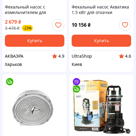
Фекальный насос с
Фекальный насос Акватика
измельчителем для
1.5 кВт для откачки
септиков, колодцев,
септиков и ям, 22PE15734M
2 679
₴
выгребных ям VODOMET
10 156
₴
3 478
₴
-23%
WQD 12-10-1,3
Купить
Купить
АКВАЭРА
UltraShop
4.9
4.6
Харьков
Киев