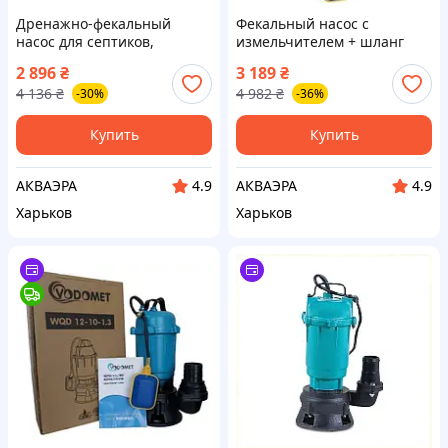
Дренажно-фекальный
Фекальный насос с
насос для септиков,
измельчителем + шланг
канализации, выгребных
25м для выгребных ям,
2 896
₴
3 189
₴
ям DELTA WQD 1.1 шланг 10
септиков DELTA WQD 1.1
4 136
₴
4 982
₴
-30%
-36%
метров +трос
чугунный корпус
Купить
Купить
АКВАЭРА
АКВАЭРА
4.9
4.9
Харьков
Харьков