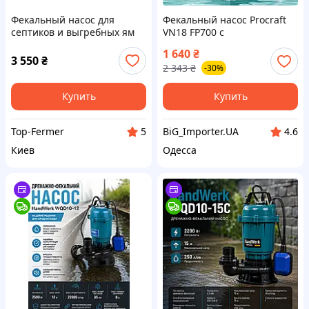
Фекальный насос для
Фекальный насос Procraft
септиков и выгребных ям
VN18 FP700 с
Энергонасос НДФ 250 с
измельчителем, напором
1 640
₴
поплавком, 0,25 кВт,
10 м и
3 550
₴
2 343
₴
-30%
Польша
производительностью 12
м3 ч для септиков,
дренажный
Купить
Купить
Top-Fermer
BiG_Importer.UA
5
4.6
Киев
Одесса