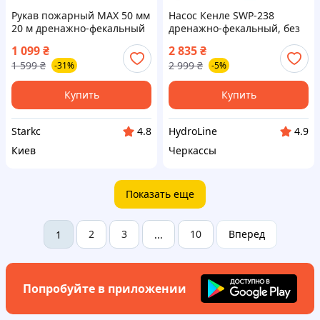
Рукав пожарный MAX 50 мм
Насос Кенле SWP-238
20 м дренажно-фекальный
дренажно-фекальный, без
огнестойкий для перекачки
поплавка, для выкачки
1 099
₴
2 835
₴
воды и септиков,
выгребных ям, колодцев,
1 599
₴
2 999
₴
-31%
-5%
усиленный, для насосов
септиков
Купить
Купить
Starkс
HydroLine
4.8
4.9
Киев
Черкассы
Показать еще
2
3
10
Вперед
1
...
Попробуйте в приложении