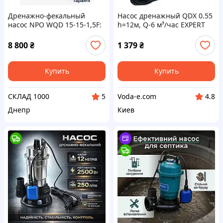
Дренажно-фекальный
Насос дренажный QDX 0.55
насос NPO WQD 15-15-1,5F:
h=12м, Q-6 м³/час EXPERT
💦 22.5 м³/час, напор 20.5 м,
PUMP с поплавком для
для септиков и грязной
грязной води, откачки
8 800
₴
1 379
₴
воды
септиков
Купить
Купить
СКЛАД 1000
Voda-e.com
5
4.8
Днепр
Киев