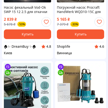
Насос фекальный Vod-Ok
Погружной насос Procraft
SWP 15 12 2.5 для откачки
HandWerk WQD10-15C для
выгребных ям и септиков
септиков и канализации, с
2 839
₴
5 165
₴
из нержавеющей стали
измельчителем и 250 л мин
5 678
₴
7 379
₴
-50%
-30%
мощностью 2500 Вт
надежный помощник
Купить
Купить
🏠✨ DreamBuy ✨🏠
Shoplife
4.8
4.6
Киев
Винница