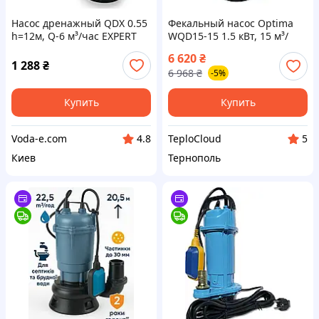
Насос дренажный QDX 0.55
Фекальный насос Optima
h=12м, Q-6 м³/час EXPERT
WQD15-15 1.5 кВт, 15 м³/
PUMP для грязной води,
час, чугунный для
6 620
₴
откачки септиков
канализации и септиков,
1 288
₴
6 968
₴
-5%
напор 15м
Купить
Купить
Voda-e.com
TeploCloud
4.8
5
Киев
Тернополь