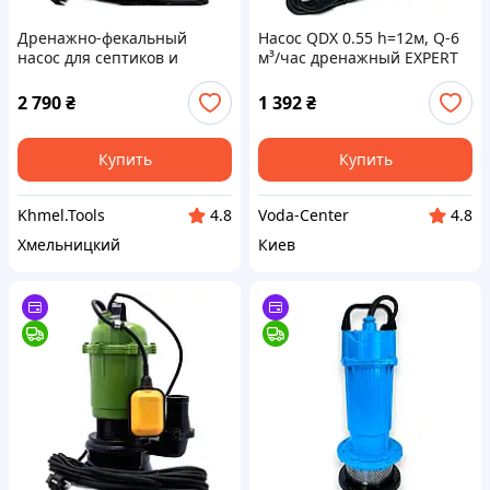
Дренажно-фекальный
Насос QDX 0.55 h=12м, Q-6
насос для септиков и
м³/час дренажный EXPERT
выгребных ям Procraft
PUMP с поплавком для
PN26, Напор 8м,
грязной води, откачки
2 790
₴
1 392
₴
Погружение 5м, Гарантия 3
септиков
года
Купить
Купить
Khmel.Tools
Voda-Center
4.8
4.8
Хмельницкий
Киев