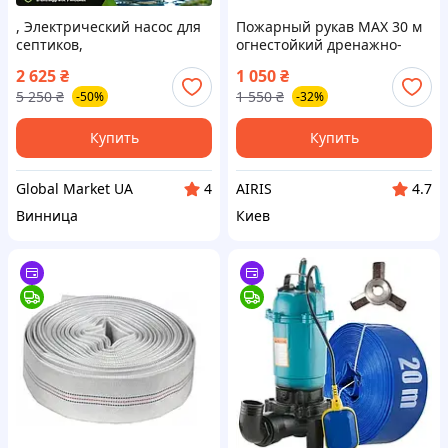
, Электрический насос для
Пожарный рукав MAX 30 м
септиков,
огнестойкий дренажно-
выгребныДренажный
фекальный для грязной и
2 625
₴
1 050
₴
насос для аварийной
чистой воды, септиков, Ø52
5 250
₴
1 550
₴
-50%
-32%
откачки воды Procraft
мм, усиленный профи для
PN24х ям, колодцев
насоса
Купить
Купить
Global Market UA
AIRIS
4
4.7
Винница
Киев