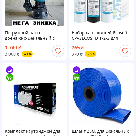
Погружной насос
Набор картриджей Ecosoft
дренажно-фекальный с
CPV3ECOSTD 1-2-3 для
измельчителем Makita 2,5
осмоса
1 749
₴
265
₴
кВт для грязной и чистой
3 000
₴
370
₴
-41%
-28%
воды Макита высота
водяного столба 20 м
Комплект картриджей для
Шланг 25м. для фекальных