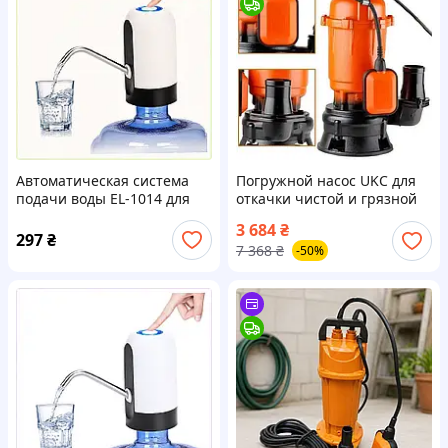
Автоматическая система
Погружной насос UKC для
подачи воды EL-1014 для
откачки чистой и грязной
кухни 24002E74X
воды с поплавком
3 684
₴
мощностью 3750W и
297
₴
7 368
₴
-50%
напором 25 м