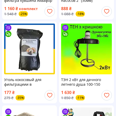
фильтра кувшина Аквафор
насосов 2" (50мм)
А5 от хлора и ржавчины(4
1 160
₴
888
₴
комплект
модуля в комплекте опт.)
1 548
₴
1 088
₴
-25%
-18%
Уголь кокосовый для
ТЭН 2 кВт для дачного
фильтрациии в
летнего душа 100-150
ликероводочной
литров, крышка с
177
₴
1 630
₴
промышленности,
подогревом нагреватель с
275
₴
1 850
₴
-35%
-11%
самогоне (1 кг.)
терморегулятором
короткий