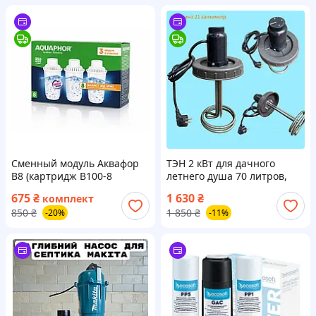
Сменный модуль Аквафор
ТЭН 2 кВт для дачного
В8 (картридж В100-8
летнего душа 70 литров,
комплект 3 шт. опт. )
крышка с подогревом
675
₴
1 630
₴
комплект
нагреватель с
850
₴
1 850
₴
-20%
-11%
терморегулятором
короткий