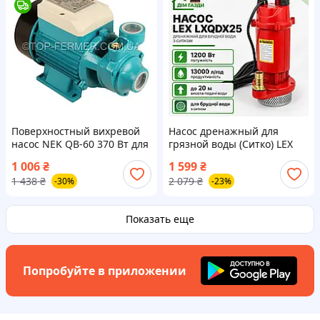
Поверхностный вихревой
Насос дренажный для
насос NEK QB-60 370 Вт для
грязной воды (Ситко) LEX
воды, чугунный насос для
LXQDX25
1 006
₴
1 599
₴
полива, повышения
1 438
₴
2 079
₴
-30%
-23%
давления и колодца
Показать еще
Попробуйте в приложении