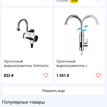
7 213
₴
-50%
Проточный
Проточный
водонагреватель Delimano
водонагреватель с
RX-014 ∙ Бойлер – кран с
дисплеем Delimano RX-016 ∙
LCD дисплеем ∙ Нижнее
Хромированный металл
833
₴
1 051
₴
подключение ∙ Белый
Показать еще
Популярные товары