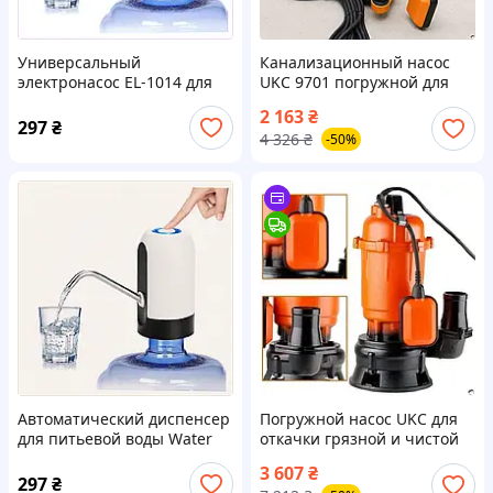
Универсальный
Канализационный насос
электронасос EL-1014 для
UKC 9701 погружной для
разливной воды B240T0274
откачки чистой и грязной
2 163
₴
воды мощностью 2000 Вт
297
₴
4 326
₴
-50%
500 лмин
Автоматический диспенсер
Погружной насос UKC для
для питьевой воды Water
откачки грязной и чистой
Dispenser, 240C027H4
воды мощный 3750W напор
3 607
₴
до 25 метров с поплавком
297
₴