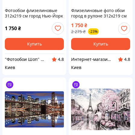
Фотообои флизелиновые
Флизелиновые фото обои
312х219 см город Нью-Йорк
город в рулоне 312x219 см
Бруклинский мост
3D Старая винтажная
1 750
₴
(1670VEXXL)+клей
лестница (12619VEXXL)
1 750
₴
2 275
₴
-23%
Лучшее качество
Купить
Купить
"Фотообои Шоп" Интернет магазин
Интернет-магазин "Little Sam"
4.8
4.8
Киев
Киев