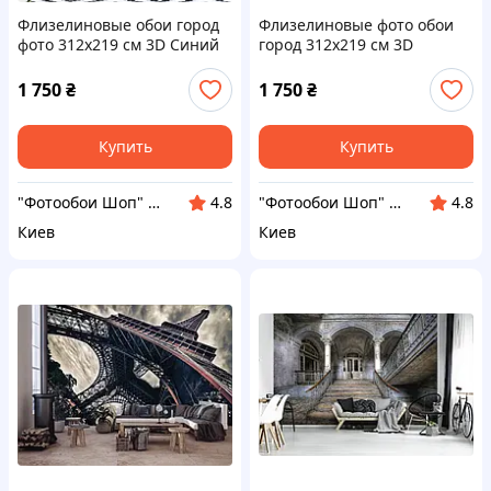
Флизелиновые обои город
Флизелиновые фото обои
фото 312x219 см 3D Синий
город 312x219 см 3D
авто туннель
Лестница внутри маяка
(12624VEXXL)+клей
(12627VEXXL)+клей
1 750
₴
1 750
₴
Купить
Купить
"Фотообои Шоп" Интернет магазин
"Фотообои Шоп" Интернет магазин
4.8
4.8
Киев
Киев