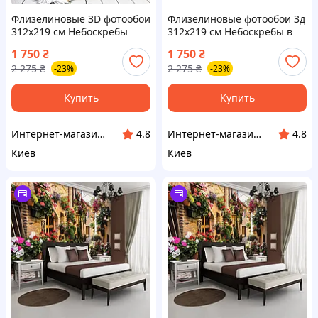
Флизелиновые 3D фотообои
Флизелиновые фотообои 3д
312x219 см Небоскребы
312x219 см Небоскребы в
города Дубая ночью
городе Нью-Йорке и чистое
1 750
₴
1 750
₴
(1672VEXXL) Клей в подарок
небо (2317VEXXL) Клей в
2 275
₴
2 275
₴
-23%
-23%
подарок
Купить
Купить
Интернет-магазин "АТМ"
Интернет-магазин "АТМ"
4.8
4.8
Киев
Киев