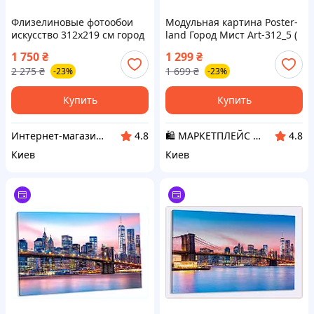
Флизелиновые фотообои
Модульная картина Poster-
искусство 312x219 см город
land Город Мист Art-312_5 (
Париж на картине
80х118см ) D2-2025
1 750
₴
1 299
₴
(11470VEXXL) Клей в
2 275
₴
1 699
₴
-23%
-23%
подарок
Купить
Купить
Интернет-магазин "АТМ"
🛍️ МАРКЕТПЛЕЙС DMD
4.8
4.8
Киев
Киев