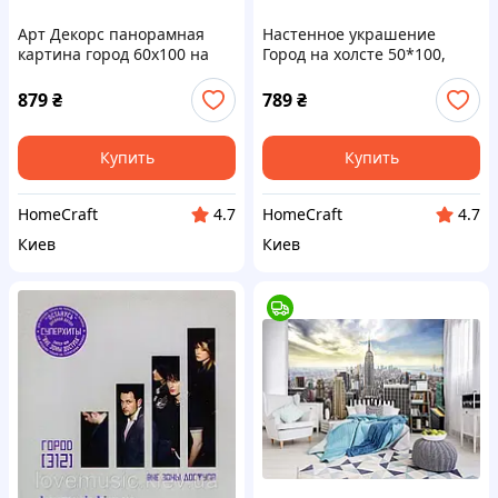
Арт Декорс панорамная
Настенное украшение
картина город 60х100 на
Город на холсте 50*100,
стену 88B312X10B
88M312P01
879
₴
789
₴
Купить
Купить
HomeCraft
HomeCraft
4.7
4.7
Киев
Киев