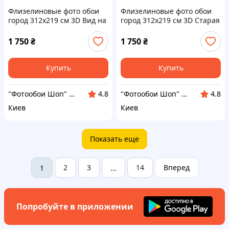
Флизелиновые фото обои
Флизелиновые фото обои
город 312x219 см 3D Вид на
город 312x219 см 3D Старая
Эйфелеву башню в Париже
лестница в доме
(12625VEXXL)+клей
(11894VEXXL)+клей
1 750
₴
1 750
₴
Купить
Купить
"Фотообои Шоп" Интернет магазин
"Фотообои Шоп" Интернет магазин
4.8
4.8
Киев
Киев
Показать еще
2
3
14
Вперед
1
...
Попробуйте в приложении