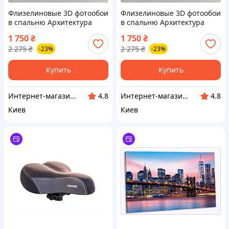
Флизелиновые 3D фотообои
Флизелиновые 3D фотообои
в спальню Архитектура
в спальню Архитектура
Аллея Переулок Италия
Аллея Переулок Италия
1 750
₴
1 750
₴
312x219 см Улица в цветах
312x219 см Улица в цветах
2 275
₴
2 275
₴
-23%
-23%
Лучшее качество
Клей в подарок
Купить
Купить
Интернет-магазин "Little Sam"
Интернет-магазин "АТМ"
4.8
4.8
Киев
Киев