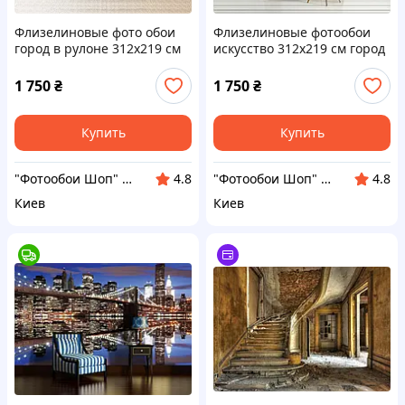
Флизелиновые фото обои
Флизелиновые фотообои
город в рулоне 312x219 см
искусство 312x219 см город
3D Старая винтажная
Париж на картине
лестница (12619VEXXL)+клей
(11470VEXXL)+клей
1 750
₴
1 750
₴
Купить
Купить
"Фотообои Шоп" Интернет магазин
"Фотообои Шоп" Интернет магазин
4.8
4.8
Киев
Киев