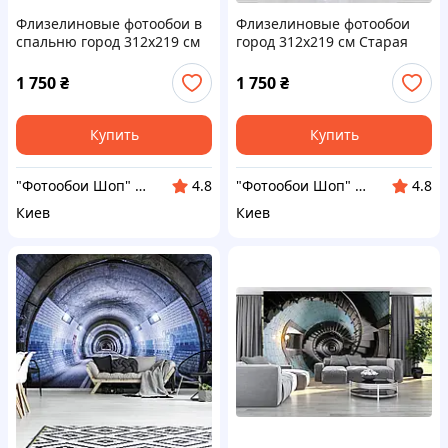
Флизелиновые фотообои в
Флизелиновые фотообои
спальню город 312x219 см
город 312x219 см Старая
Оранжевый Нью-Йорк и
электрощитовая
Бруклинский мост
(12656VEXXL)+клей
1 750
₴
1 750
₴
(228VEXXL)+клей
Купить
Купить
"Фотообои Шоп" Интернет магазин
"Фотообои Шоп" Интернет магазин
4.8
4.8
Киев
Киев