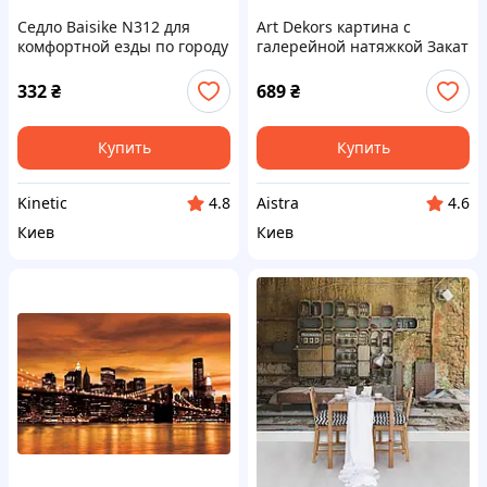
Седло Baisike N312 для
Art Dekors картина с
комфортной езды по городу
галерейной натяжкой Закат
MX8K995118
в городе, 88E312M08T
332
₴
689
₴
Купить
Купить
Kinetic
Aistra
4.8
4.6
Киев
Киев