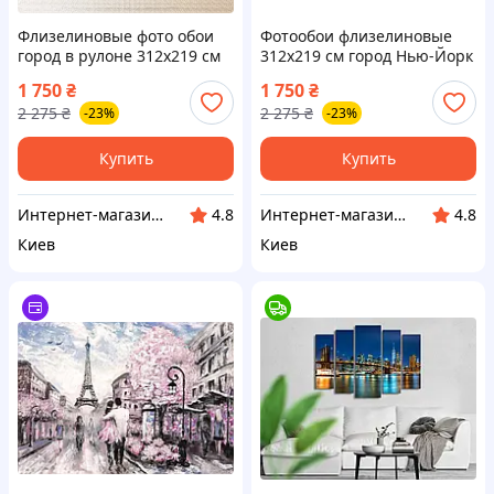
Флизелиновые фото обои
Фотообои флизелиновые
город в рулоне 312x219 см
312х219 см город Нью-Йорк
3D Старая винтажная
Бруклинский мост
1 750
₴
1 750
₴
лестница (12619VEXXL) Клей
(1670VEXXL) Клей в подарок
2 275
₴
2 275
₴
-23%
-23%
в подарок
Купить
Купить
Интернет-магазин "АТМ"
Интернет-магазин "АТМ"
4.8
4.8
Киев
Киев