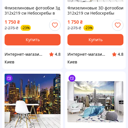
Флизелиновые фотообои 3д
Флизелиновые 3D фотообои
312x219 см Небоскребы в
312x219 см Небоскребы
городе Нью-Йорке и чистое
города Дубая ночью
1 750
₴
1 750
₴
небо (2317VEXXL) Лучшее
(1672VEXXL) Лучшее
2 275
₴
2 275
₴
-23%
-23%
качество
качество
Купить
Купить
Интернет-магазин "Little Sam"
Интернет-магазин "Little Sam"
4.8
4.8
Киев
Киев