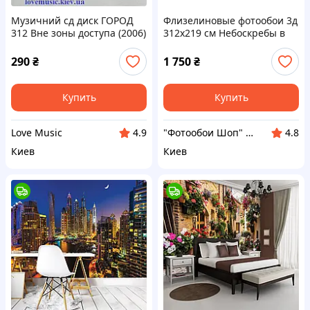
Музичний сд диск ГОРОД
Флизелиновые фотообои 3д
312 Вне зоны доступа (2006)
312x219 см Небоскребы в
(audio cd)
городе Нью-Йорке и чистое
небо (2317VEXXL)+клей
290
₴
1 750
₴
Купить
Купить
Love Music
"Фотообои Шоп" Интернет магазин
4.9
4.8
Киев
Киев