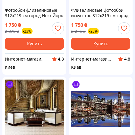
Фотообои флизелиновые
Флизелиновые фотообои
312х219 см город Нью-Йорк
искусство 312x219 см город
Бруклинский мост
Париж на картине
1 750
₴
1 750
₴
(1670VEXXL) Лучшее
(11470VEXXL) Лучшее
2 275
₴
2 275
₴
-23%
-23%
качество
качество
Купить
Купить
Интернет-магазин "Little Sam"
Интернет-магазин "Little Sam"
4.8
4.8
Киев
Киев