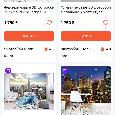
Флизелиновые 3D фотообои
Флизелиновые 3D фотообои
312x219 см Небоскребы
в спальню Архитектура
города Дубая ночью
Аллея Переулок Италия
(1672VEXXL)+клей
312x219 см Улица в цветах
1 750
₴
1 750
₴
Купить
Купить
"Фотообои Шоп" Интернет магазин
"Фотообои Шоп" Интернет магазин
4.8
4.8
Киев
Киев