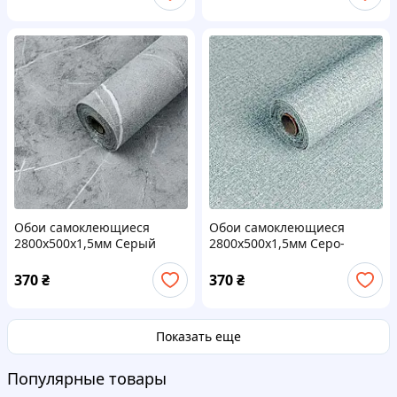
Обои самоклеющиеся
Обои самоклеющиеся
2800х500х1,5мм Серый
2800х500х1,5мм Серо-
мрамор (D) SW-00001414
голубой YM-10 (D) SW-
00002021
370
₴
370
₴
Показать еще
Популярные товары