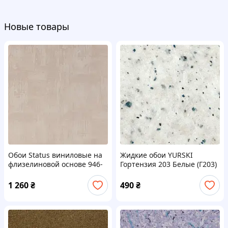
Новые товары
Обои Status виниловые на
Жидкие обои YURSKI
флизелиновой основе 946-
Гортензия 203 Белые (Г203)
03 (1,06х10,05м.)
1 260
₴
490
₴