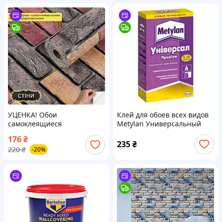
УЦЕНКА! Обои
Клей для обоев всех видов
самоклеящиеся
Metylan Универсальный
(2800х500х1,5мм) Красная
Премиум 0,25кг
176
₴
катринославская кирпичик
235
₴
220
₴
-20%
(D)