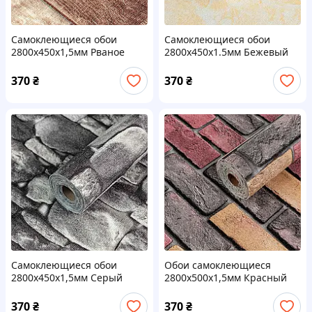
Самоклеющиеся обои
Самоклеющиеся обои
2800х450х1,5мм Рваное
2800х450х1.5мм Бежевый
дерево SW-00000727
мрамор SW-00000726
370
₴
370
₴
Самоклеющиеся обои
Обои самоклеющиеся
2800х450х1,5мм Серый
2800х500х1,5мм Красный
кирпич SW-00000724
екатериновлавский кирпич
(D) SW-00001944
370
₴
370
₴