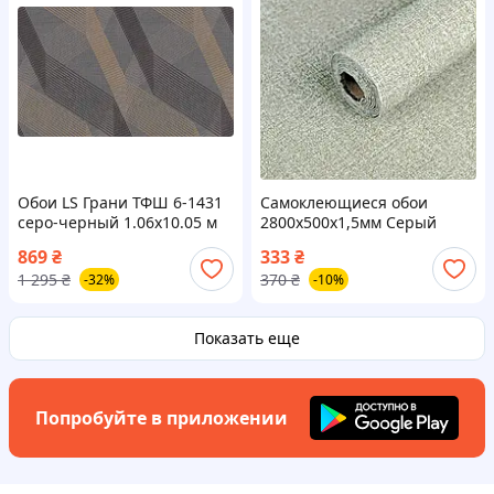
Обои LS Грани ТФШ 6-1431
Самоклеющиеся обои
серо-черный 1.06х10.05 м
2800х500х1,5мм Серый
меланж YM-12 (D) SW-
869
₴
333
₴
00002020
1 295
₴
370
₴
-32%
-10%
Показать еще
Попробуйте в приложении