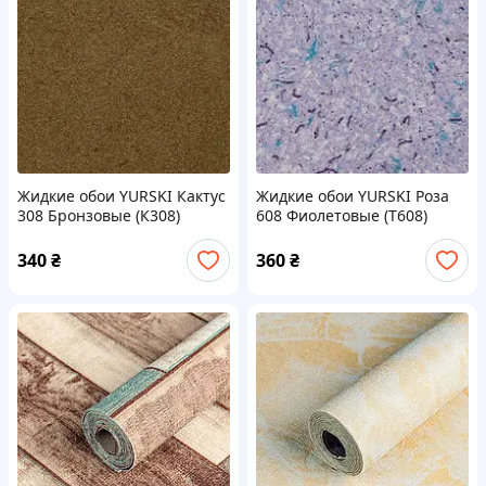
Жидкие обои YURSKI Кактус
Жидкие обои YURSKI Роза
308 Бронзовые (К308)
608 Фиолетовые (Т608)
340
₴
360
₴