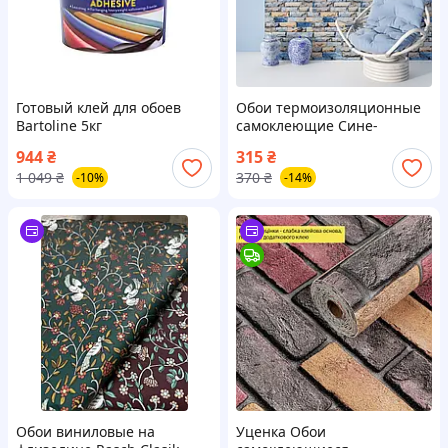
Готовый клей для обоев
Обои термоизоляционные
Bartoline 5кг
самоклеющие Сине-
бежевая Катеринославская
944
₴
315
₴
кирпич 2800*500*2мм (D)
1 049
₴
370
₴
-10%
-14%
SW-00001785
Обои виниловые на
Уценка Обои