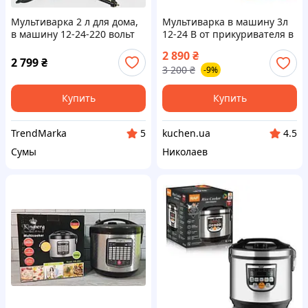
Мультиварка 2 л для дома,
Мультиварка в машину 3л
в машину 12-24-220 вольт
12-24 В от прикуривателя в
blue ( синий )
машину ,в фуру и для дома .
2 890
₴
Мультиварка
2 799
₴
3 200
₴
-9%
автомобильная для
дальнобойщикА
Купить
Купить
TrendMarka
kuchen.ua
5
4.5
Сумы
Николаев