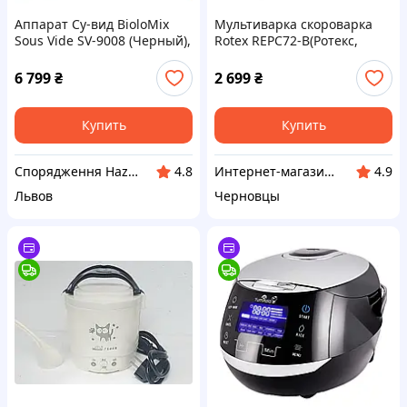
Аппарат Су-вид BioloMix
Мультиварка скороварка
Sous Vide SV-9008 (Черный),
Rotex REPC72-B(Ротекс,
5 поколения
уценка)
6 799
₴
2 699
₴
Купить
Купить
Спорядження Hazardous
Интернет-магазин "Розпродаж"
4.8
4.9
Львов
Черновцы