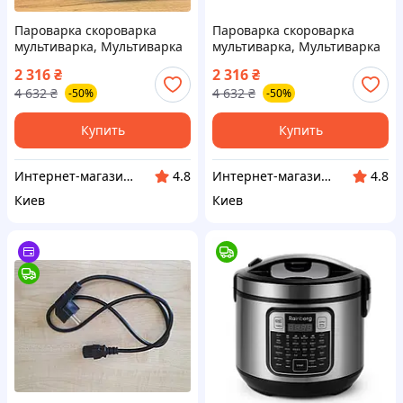
Пароварка скороварка
Пароварка скороварка
мультиварка, Мультиварка
мультиварка, Мультиварка
на розетке, Мультиварка
на розетке, Мультиварка
2 316
₴
2 316
₴
скороварка на розетк
скороварка на розетке,
4 632
₴
4 632
₴
-50%
-50%
Доставка по Украине
Готово к отправке
Купить
Купить
Интернет-магазин "Little Sam"
Интернет-магазин "АТМ"
4.8
4.8
Киев
Киев