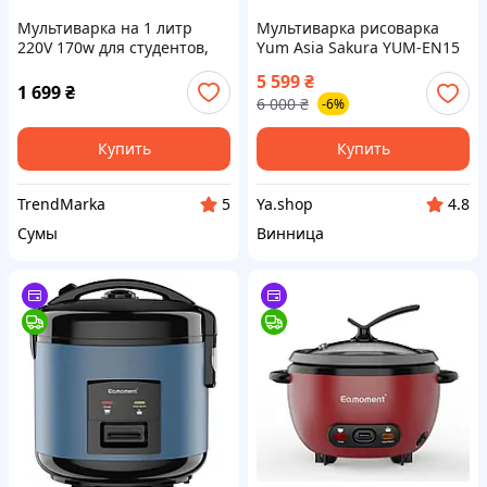
Мультиварка на 1 литр
Мультиварка рисоварка
220V 170w для студентов,
Yum Asia Sakura YUM-EN15
на дачу в поездку
1.5 л 860W 8 чаш с
5 599
₴
керамической чашей
1 699
₴
6 000
₴
-6%
черная серебристая
Купить
Купить
TrendMarka
Ya.shop
5
4.8
Сумы
Винница