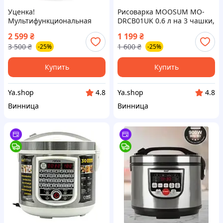
Уценка!
Рисоварка MOOSUM MO-
Мультифункциональная
DRCB01UK 0.6 л на 3 чашки,
рисоварка Yum Asia Kumo 1
350W, с подогревом
2 599
₴
1 199
₴
л
3 500
₴
1 600
₴
-25%
-25%
Купить
Купить
Ya.shop
Ya.shop
4.8
4.8
Винница
Винница