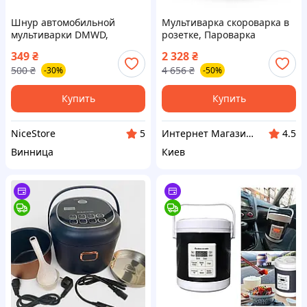
Шнур автомобильной
Мультиварка скороварка в
мультиварки DMWD,
розетке, Пароварка
MidiMouce, Oushiba 1л,
скороварка, Мультиварка
349
₴
2 328
₴
1.6л, 2л, 3л 1м для розетки
для дома качественная
500
₴
4 656
₴
-30%
-50%
220 вольт
мультиварка, MTS
Купить
Купить
NiceStore
Интернет Магазин "StepShop"
5
4.5
Винница
Киев