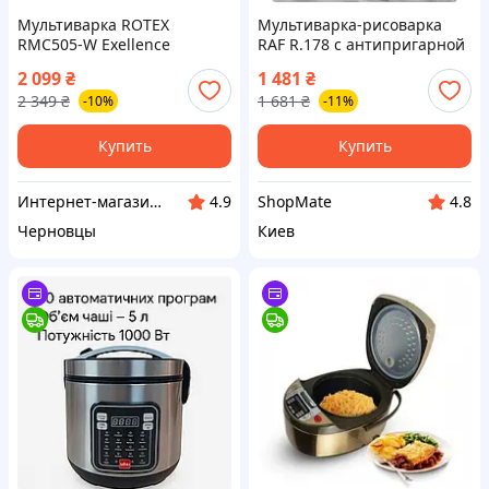
Мультиварка ROTEX
Мультиварка-рисоварка
RMC505-W Exellence
RAF R.178 с антипригарной
чашей электрическая 5л
2 099
₴
1 481
₴
900 вт
2 349
₴
1 681
₴
-10%
-11%
Купить
Купить
Интернет-магазин "Розпродаж"
ShopMate
4.9
4.8
Черновцы
Киев