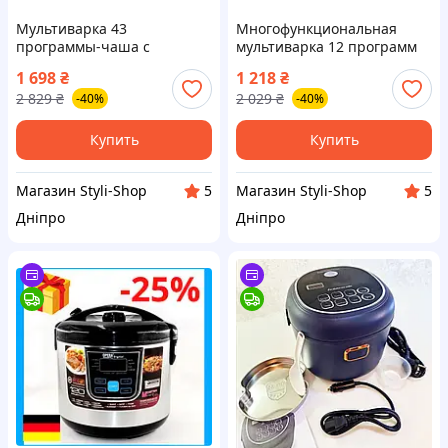
Мультиварка 43
Многофункциональная
программы-чаша с
мультиварка 12 программ
керамическим покрытием
1000 Вт, скороварка 5 л
1 698
₴
1 218
₴
(5 л., 900 Вт) KB-2001
2 829
₴
2 029
₴
-40%
-40%
Купить
Купить
Магазин Styli-Shop
Магазин Styli-Shop
5
5
Дніпро
Дніпро