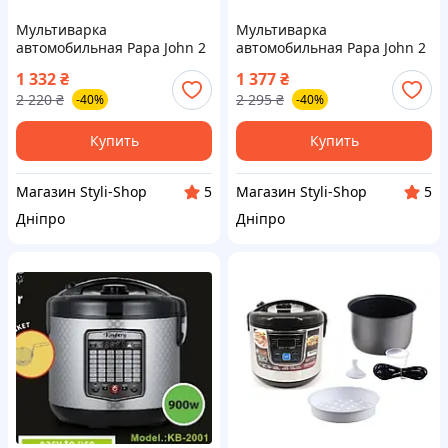
Мультиварка
Мультиварка
автомобильная Papa John 2
автомобильная Papa John 2
л на 24В от прикуривателя,
л на 12В от прикуривателя,
1 332
₴
1 377
₴
мультиварка скороварка в
мультиварка скороварка в
2 220
₴
2 295
₴
-40%
-40%
машину
машину
Купить
Купить
Магазин Styli-Shop
Магазин Styli-Shop
5
5
Дніпро
Дніпро