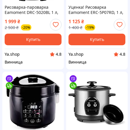
Рисоварка-пароварка
Уценка! Рисоварка
Eamoment DRC-5020BL 1 л,
Eamoment ERC-5P07RD, 1 л,
400 Вт - вкусно, быстро и
400W, функция
1 999
₴
1 125
₴
без лишних хлопот
поддержания тепла
2 500
₴
1 400
₴
-20%
-19%
Купить
Купить
Ya.shop
Ya.shop
4.8
4.8
Винница
Винница