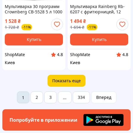
Мультиварка 30 программ
Мультиварка Rainberg Rb-
Crownberg CB-5528 5 л 1000
6207 с фритюрницей, 12
Вт электронное управление
Программ
1 528
₴
1 494
₴
с дисплеем и функцией
1 728
₴
1 694
₴
-11%
-11%
скороварки
Купить
Купить
ShopMate
ShopMate
4.8
4.8
Киев
Киев
Показать еще
2
3
334
Вперед
1
...
Попробуйте в приложении