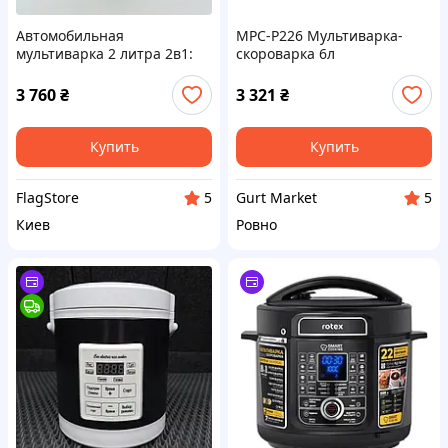
Автомобильная
MPC-P226 Мультиварка-
мультиварка 2 литра 2в1:
скороварка 6л
для прикуривателя 12В
22программы 900Вт Ardesto
легкового автомобиля,
3 760
₴
3 321
₴
машины и 220В для
сетевой розетки
Купить
Купить
FlagStore
Gurt Market
5
5
Киев
Ровно