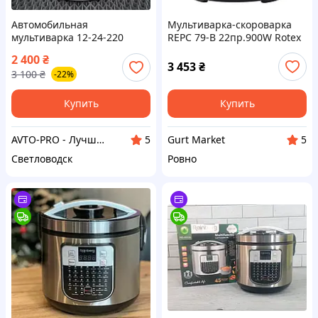
Автомобильная
Мультиварка-скороварка
мультиварка 12-24-220
REPC 79-B 22пр.900W Rotex
Вольт на 1.6 Литра в
2 400
₴
машину и фуру от
3 453
₴
3 100
₴
-22%
прикуривателя и розетки
Купить
Купить
AVTO-PRO - Лучший интернет-магазин автомобильных мультиварок, чайников и других аксессуаров
Gurt Market
5
5
Cветловодск
Ровно