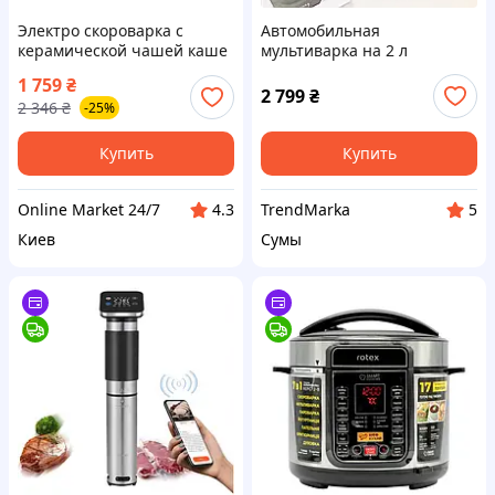
Электро скороварка с
Автомобильная
керамической чашей каше
мультиварка на 2 л
мультиварка кухонная
12В/24В/220В для
1 759
₴
бытовая
грузовика, легковушки и
2 799
₴
2 346
₴
-25%
многофункциональная
дома
германия FYEJ
Купить
Купить
Online Market 24/7
TrendMarka
4.3
5
Киев
Сумы