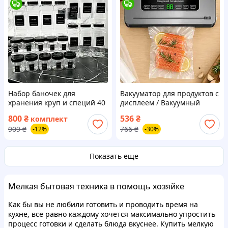
Набор баночек для
Вакууматор для продуктов с
хранения круп и специй 40
дисплеем / Вакуумный
предметов "Базовый"
упаковщик для еды /
800
₴
536
₴
комплект
Кухонный вакууматор для
909
₴
766
₴
-12%
-30%
мяса
Показать еще
Мелкая бытовая техника в помощь хозяйке
Как бы вы не любили готовить и проводить время на
кухне, все равно каждому хочется максимально упростить
процесс готовки и сделать блюда вкуснее. Купить мелкую