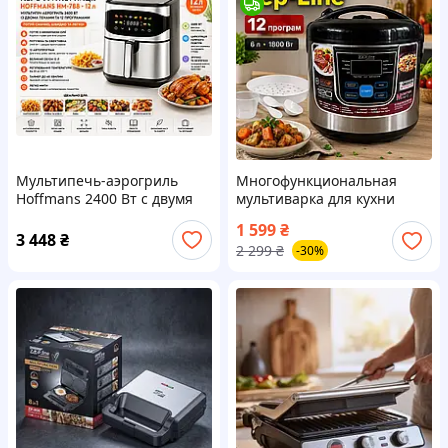
Мультипечь-аэрогриль
Многофункциональная
Hoffmans 2400 Вт с двумя
мультиварка для кухни
ТЭНами и 12 программами
дома zepline 6 л 1800 Вт
1 599
₴
электрические мультиварки
3 448
₴
2 299
₴
-30%
с функцией выпечки жарки
варки