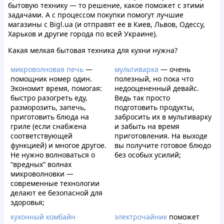
бытовую технику — то решение, какое поможет с этими
задачами. А с процессом покупки помогут лучшие
магазины с Bigl.ua (и отправят ее в Киев, Львов, Одессу,
Харьков и другие города по всей Украине).
Какая мелкая бытовая техника для кухни нужна?
микроволновая печь
—
мультиварка
— очень
помощник номер один.
полезный, но пока что
Экономит время, помогая:
недооцененный девайс.
быстро разогреть еду,
Ведь так просто
разморозить, запечь,
подготовить продукты,
приготовить блюда на
забросить их в мультиварку
гриле (если снабжена
и забыть на время
соответствующей
приготовления. На выходе
функцией) и многое другое.
вы получите готовое блюдо
Не нужно волноваться о
без особых усилий;
“вредных” волнах
микроволновки —
современные технологии
делают ее безопасной для
здоровья;
кухонный комбайн
электрочайник
поможет