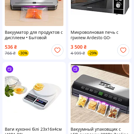
Вакууматор для продуктов с
Микроволновая печь с
дисплеем • Бытовой
грилем Ardesto GO-
вакууматор для еды •
EGR923BL
536
₴
3 500
₴
Кухонный вакуумный
766
₴
4 999
₴
-30%
-29%
упаковщик
Ваги кухонні білі 23х16х4см
Вакуумный упаковщик с