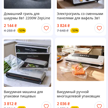
Домашний гриль для
Электрогриль со сменными
шаурмы 8в1 2200W ZepLine
панелями для вафель 3в1
(Германия), Электрический
3500W ZepLine (Германия),
2 144
₴
3 824
₴
гриль электрический, TFF
Электрический гриль
4 288
₴
7 648
₴
-50%
-50%
электрогриль, TFF
Вакуумная машина для
Вакуумный ручной
упаковки пищевых
многоцелевой упаковщик
продуктов ProfiCook
для продуктов Silver Crest
3 812
₴
2 036
₴
(Германия), Аппарат для
(Германия), Вакууматор