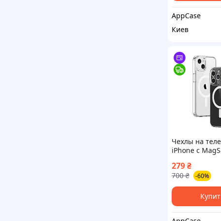
AppCase
Киев
Чехлы на тел
iPhone с MagS
iPhone 15 Pro
279
₴
700
₴
-60%
Купит
AppCase