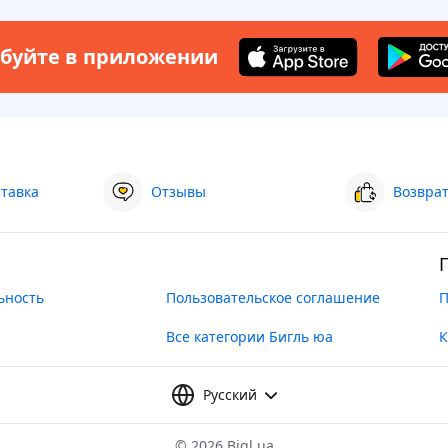
буйте в приложении
ставка
Отзывы
Возврат
ьность
Пользовательское соглашение
П
Все категории Бигль юа
К
Русский
©
2026 Bigl.ua