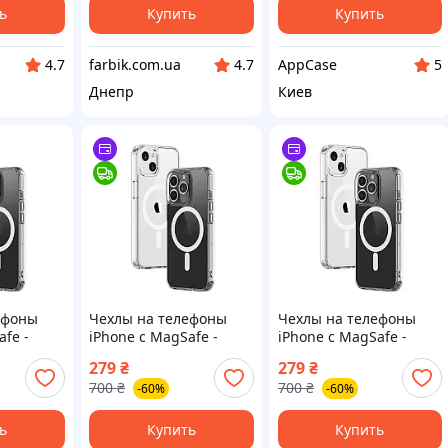
ь
Купить
Купить
farbik.com.ua
AppCase
4.7
4.7
5
Днепр
Киев
ефоны
Чехлы на телефоны
Чехлы на телефоны
afe -
iPhone с MagSafe -
iPhone с MagSafe -
iPhone 11 Pro Max
iPhone 13 Pro Max
279
₴
279
₴
700
₴
700
₴
-60%
-60%
ь
Купить
Купить