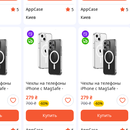
AppCase
AppCase
5
5
5
Киев
Киев
ефоны
Чехлы на телефоны
Чехлы на телефоны
afe -
iPhone с MagSafe -
iPhone с MagSafe -
iPhone 12 Pro
iPhone 14 Plus
279
₴
279
₴
700
₴
700
₴
-60%
-60%
ь
Купить
Купить
AppCase
AppCase