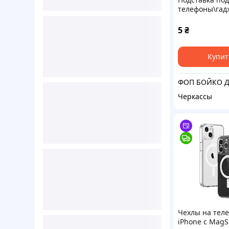
телефоны\гад
Горка (салатов
5
₴
Купит
Черкассы
Чехлы на тел
iPhone с MagS