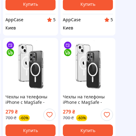
Купить
Купить
AppCase
AppCase
5
5
Киев
Киев
Чехлы на телефоны
Чехлы на телефоны
iPhone с MagSafe -
iPhone с MagSafe -
iPhone 14 Pro Max
iPhone 12 Pro Max
279
₴
279
₴
700
₴
700
₴
-60%
-60%
Купить
Купить