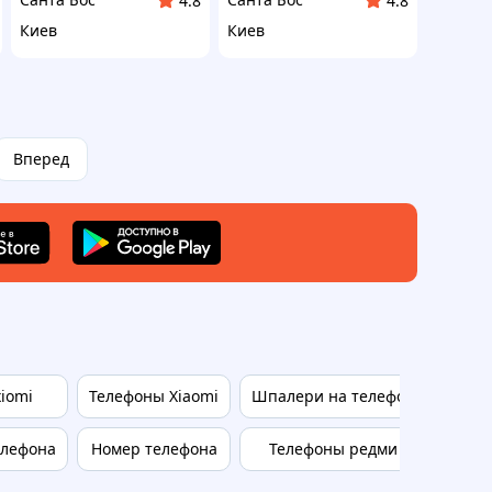
4.8
4.8
Киев
Киев
Вперед
iomi
Телефоны Xiaomi
Шпалери на телефон
елефона
Номер телефона
Телефоны редми
Держа