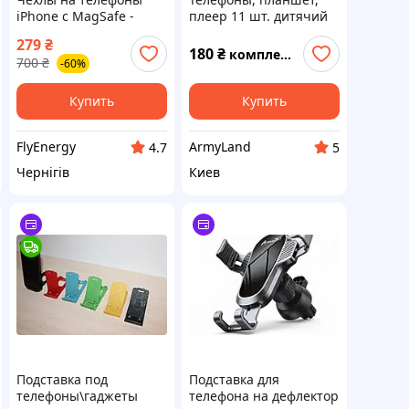
iPhone с MagSafe -
плеер 11 шт. дитячий
iPhone 12 mini
конструктор
279
₴
180
₴
комплект
700
₴
-60%
Купить
Купить
FlyEnergy
ArmyLand
4.7
5
Чернігів
Киев
Подставка под
Подставка для
телефоны\гаджеты
телефона на дефлектор