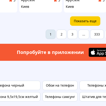
5
5
5
Киев
Киев
Показать еще
2
3
333
1
...
Попробуйте в приложении
лефона черный
Обои на телефон
Телефоны x
она 9,5х19,5см желтый
Телефоны самсунг
Штатив для т