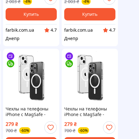
2 003
₴
2 003
₴
-4%
-4%
"Экстренные
"Экстренные
телефоны"
телефоны"
самоклеющаяся с
самоклеющаяся с
Купить
Купить
farbik.com.ua
farbik.com.ua
4.7
4.7
Днепр
Днепр
Чехлы на телефоны
Чехлы на телефоны
iPhone с MagSafe -
iPhone с MagSafe -
iPhone 11 Pro
iPhone 15 Pro Max
279
₴
279
₴
700
₴
700
₴
-60%
-60%