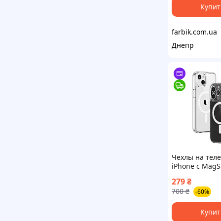
Купит
farbik.com.ua
Днепр
Чехлы на тел
iPhone с MagS
iPhone 12 mini
279
₴
700
₴
-60%
Купит