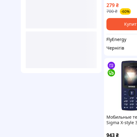
iPhone 15 Pro
279
₴
700
₴
-60%
Купит
FlyEnergy
Чернігів
Мобильные т
Sigma X-style 
943
₴