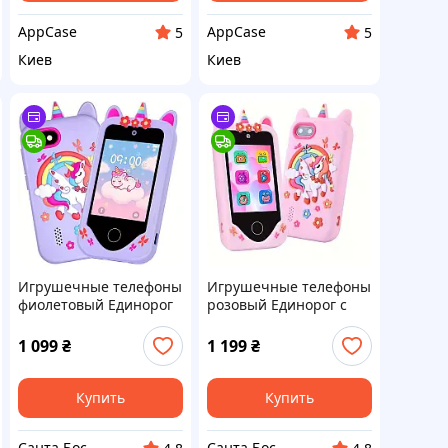
AppCase
AppCase
5
5
Киев
Киев
Игрушечные телефоны
Игрушечные телефоны
фиолетовый Единорог
розовый Единорог с
игрушечный
Блютусом игрушечный
мобильный телефон
мобильный телефон
1 099
₴
1 199
₴
интерактивный
интерактивный
Купить
Купить
Санта Бос
Санта Бос