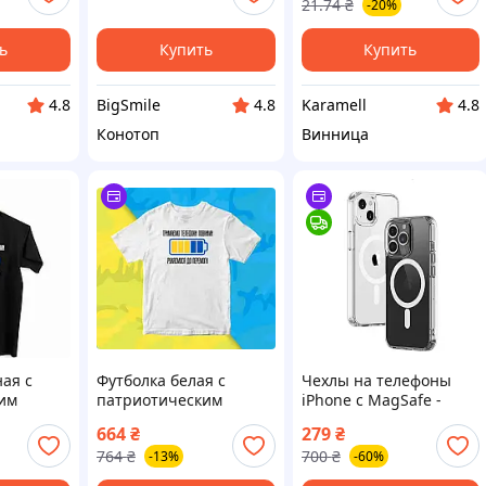
21.74
₴
-20%
наушников совместим
с Ipad Iphone Samsung
Galaxy телефоны
ь
Купить
Купить
BigSmile
Karamell
4.8
4.8
4.8
Конотоп
Винница
ая с
Футболка белая с
Чехлы на телефоны
им
патриотическим
iPhone с MagSafe -
ржим
принтом "Держим
iPhone 14 Pro
664
₴
279
₴
ными.
телефоны полными.
764
₴
700
₴
-13%
-60%
обеде"
Движемся в победе"
Push IT