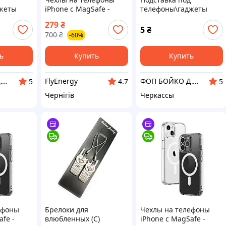
жеты
iPhone с MagSafe -
телефоны\гаджеты
ая)
iPhone 15 Pro
Шезлонг авал
279
₴
5
₴
700
₴
-60%
ь
Купить
Купить
ФОП БОЙКО Д.С. (тільки Оптом - Склад №3)
FlyEnergy
ФОП БОЙКО Д.С. (тільки Оптом - Склад №3)
5
4.7
5
Чернігів
Черкассы
ефоны
Брелоки для
Чехлы на телефоны
afe -
влюбленных (C)
iPhone с MagSafe -