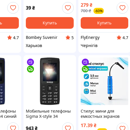
 Max
"Телефоны"
iPhone 12 Pro Max
279
₴
39
₴
700
₴
-60%
ь
Купить
Купить
Bombey Suvenir
FlyEnergy
4.7
5
4.7
Харьков
Чернігів
елефоны
Мобильные телефоны
Стилус мини для
34 синий
Sigma X-style 34
емкостных экранов
черный
металлический с
17.39
₴
креплением в разъем
943
₴