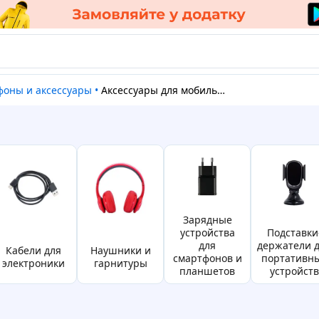
ефоны и аксессуары
•
Аксессуары для мобильных телефонов
Зарядные
устройства
подставки-
для
держатели 
кабели для
наушники и
смартфонов и
портативн
электроники
гарнитуры
планшетов
устройств