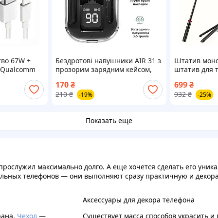
тво 67W +
Бездротові навушники AIR 31 з
Штатив моно
) Qualcomm
прозорим зарядним кейсом,
штатив для 
ый
вакуумні bluetooth 5.3, колір
блютуз пуль
170
₴
699
₴
чорний
селфи для в
210
₴
932
₴
-19%
-25%
Показать еще
прослужил максимально долго. А еще хочется сделать его уник
обильных телефонов — они выполняют сразу практичную и декор
Аксессуары для декора телефона
рана.
Чехол
—
Существует масса способов украсить и