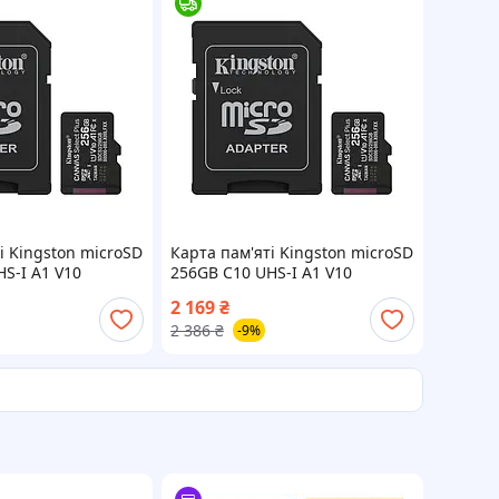
і Kingston microSD
Карта пам'яті Kingston microSD
S-I A1 V10
256GB C10 UHS-I A1 V10
D 99-1-VO
R150MB/s 99-1-VO
2 169
₴
2 386
₴
-9%