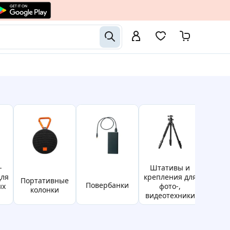
штативы и
для
крепления для
портативные
Повербанки
карт
ых
фото-,
колонки
видеотехники