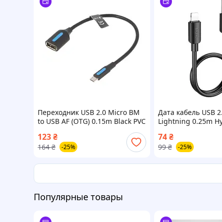
Переходник USB 2.0 Micro BM
Дата кабель USB 2
to USB AF (OTG) 0.15m Black PVC
Lightning 0.25m H
Vention (CCUBB)
black HOCO (69420
123
₴
74
₴
164
₴
99
₴
-25%
-25%
Популярные товары