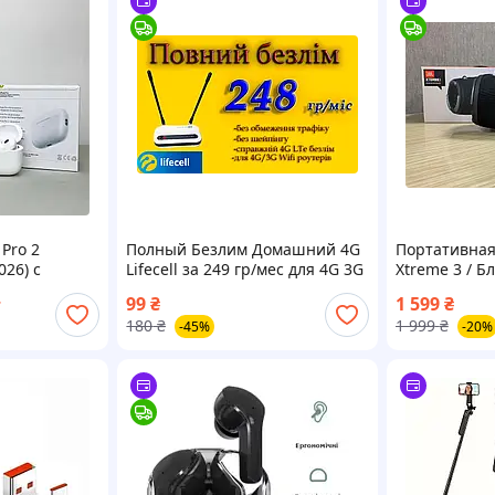
Pro 2
Полный Безлим Домашний 4G
Портативная
026) с
Lifecell за 249 гр/мес для 4G 3G
Xtreme 3 / Б
м ANC
для роутеров WiFi без
99
₴
1 599
₴
т
подс про 2
ограничений скорости!
180
₴
1 999
₴
-45%
-20%
tning +