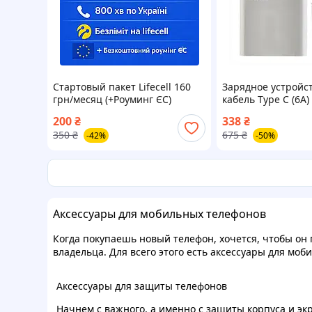
Стартовый пакет Lifecell 160
Зарядное устройс
грн/месяц (+Роуминг ЄС)
кабель Type C (6A
QC3.0, QC4.0 Бел
200
₴
338
₴
350
₴
675
₴
-42%
-50%
Аксессуары для мобильных телефонов
Когда покупаешь новый телефон, хочется, чтобы он 
владельца. Для всего этого есть аксессуары для м
Аксессуары для защиты телефонов
Начнем с важного, а именно с защиты корпуса и эк