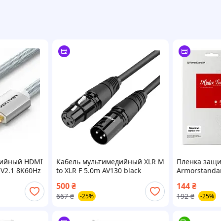
дийный HDMI
Кабель мультимедийный XLR M
Пленка защи
V2.1 8K60Hz
to XLR F 5.0m AV130 black
Armorstandar
CIH)
Ugreen (20712)
9 Pro 6pcs (
500
₴
144
₴
667
₴
192
₴
-25%
-25%