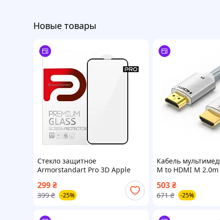
Новые товары
Стекло защитное
Кабель мультиме
Armorstandart Pro 3D Apple
M to HDMI M 2.0m 
iPhone 13 mini Black
silver VENTION (AL
299
₴
503
₴
(ARM60250)
399
₴
671
₴
-25%
-25%