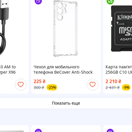
.0 AM to
Чехол для мобильного
Карта пам'ят
yper X96
телефона BeCover Anti-Shock
256GB C10 UH
07609388)
Samsung Galaxy S23 Ultra SM-
R150MB/s + S
225
₴
2 210
₴
S918 Clear (708898)
300
₴
2 431
₴
-25%
-9%
Показать еще