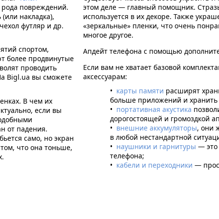
 рода повреждений.
этом деле — главный помощник. Стразы
(или накладка),
используется в их декоре. Также укра
чехол футляр и др.
«зеркальные» пленки, что очень понра
многое другое.
ятий спортом,
Апдейт телефона с помощью дополните
т более продвинутые
Если вам не хватает базовой комплект
зволят проводить
аксессуарам:
а Bigl.ua вы сможете
карты памяти
расширят хран
больше приложений и хранить
енках. В чем их
портативная акустика
позволи
ктуально, если вы
дорогостоящей и громоздкой а
подобными
внешние аккумуляторы
, они
н от падения.
в любой нестандартной ситуац
бьется само, но экран
наушники и гарнитуры
— это
том, что она тоньше,
телефона;
х.
кабели и переходники
— прост