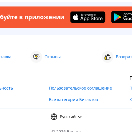
буйте в приложении
ставка
Отзывы
Возврат
ьность
Пользовательское соглашение
П
Все категории Бигль юа
К
Русский
©
2026 Bigl.ua