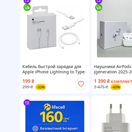
Кабель быстрой зарядки для
Наушники AirPods 
Apple iPhone Lightning to Type-
(generation 2025-2
C (USB-C) 1M White
шумоподавление
199
₴
1 390
₴
комплек
беспроводные аир
299
₴
3 475
₴
-33%
-60%
кабель Type-C Ligh
чехол