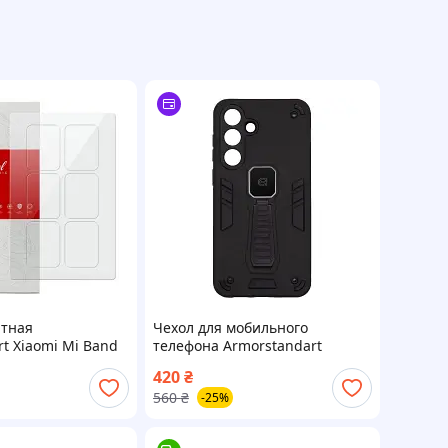
тная
Чехол для мобильного
t Xiaomi Mi Band
телефона Armorstandart
ARM82294)
Proover Samsung S25 FE 5G
420
₴
Black (ARM86425)
560
₴
-25%