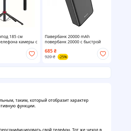
под 185 см
Павербанк 20000 mAh
телефона камеры с
повербанк 20000 с быстрой
том палка для
зарядкой 20W HOCO J102A
685
₴
идео 4 ножки
повер банк для роутера power
920
₴
-25%
bank 20000 для телефона
альным, таким, который отобразит характер
ативную функции.
 персонифицировать свой телефон. Тот же чехол в