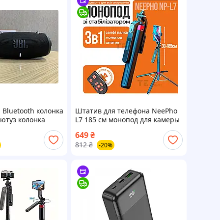
 Bluetooth колонка
Штатив для телефона NeePho
лютуз колонка
L7 185 см монопод для камеры
с блютуз пультом палка для
649
₴
селфи для видео 4 ножки
812
₴
-20%