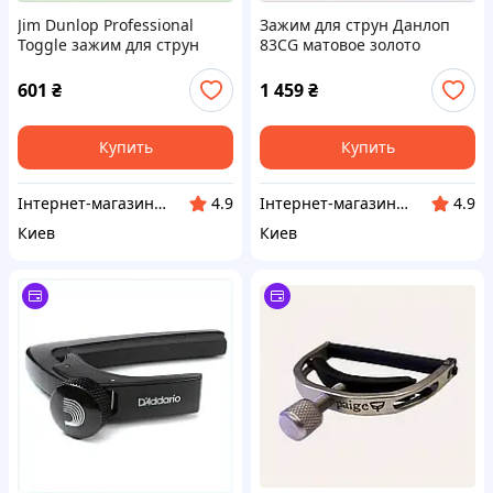
Jim Dunlop Professional
Зажим для струн Данлоп
Toggle зажим для струн
83CG матовое золото
T655C5494
6555747CBC
601
₴
1 459
₴
Купить
Купить
Інтернет-магазин NeonLemon
Інтернет-магазин NeonLemon
4.9
4.9
Киев
Киев