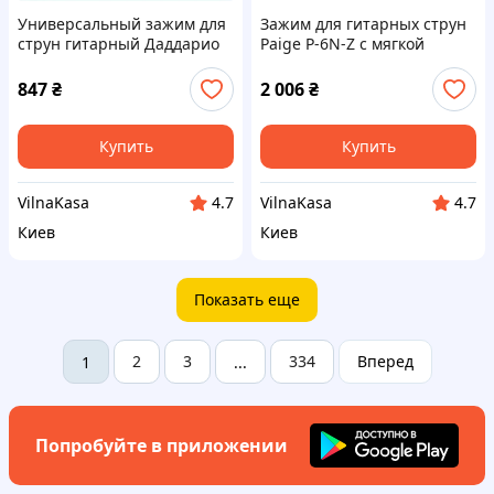
Универсальный зажим для
Зажим для гитарных струн
струн гитарный Даддарио
Paige P-6N-Z с мягкой
Lite 65X56229H
защитой, 655658TK0
847
₴
2 006
₴
Купить
Купить
VilnaKasa
VilnaKasa
4.7
4.7
Киев
Киев
Показать еще
2
3
334
Вперед
1
...
Попробуйте в приложении