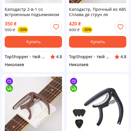
Каподастр 2-в-1 со
Каподастр, Прочный из ABS
встроенным подъемником
Сплава дя струн ля
струн для акустической
Акустических и
350
₴
420
₴
гитары, электрогитары /
Электрических Гитар |
500
₴
600
₴
-30%
-30%
Зажим на грифе гитары
Зажим для струн на грифе
гитары (Светлое дерево)
Купить
Купить
TopShopper - твій надійний магазин
TopShopper - твій надійний магазин
4.8
4.8
Николаев
Николаев