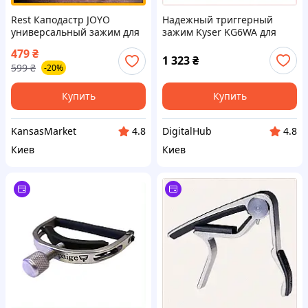
Rest Каподастр JOYO
Надежный триггерный
универсальный зажим для
зажим Kyser KG6WA для
электро акустических гитар
струн, X67294B36
479
₴
с надежной фиксацией для
1 323
₴
599
₴
-20%
6 струн
Купить
Купить
KansasMarket
DigitalHub
4.8
4.8
Киев
Киев