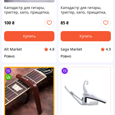
Каподастр для гитары,
Каподастр для гитары,
триггер, капо, прищепка,
триггер, капо, прищепка,
зажим для струн
зажим для струн металл
универсальный, металл
100
₴
85
₴
Купить
Купить
Alt Market
Saga Market
4.8
4.9
Ровно
Ровно