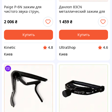
Paige P-6N зажим для
Данлоп 83CN
чистого звука струн,
металлический зажим для
6556P5H79H
гитарных струн, 655EB5749
2 006
₴
1 459
₴
Купить
Купить
Kinetic
UltraShop
4.8
4.6
Киев
Киев