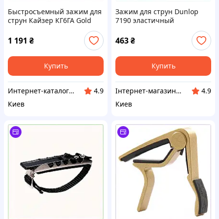
Быстросъемный зажим для
Зажим для струн Dunlop
струн Кайзер КГ6ГА Gold
7190 эластичный
655M6486P
коричневый, 655B5437T
1 191
₴
463
₴
Купить
Купить
Интер​нет-ка​т​ал​​ог ски​​д​ок "МОДНИК"
Інтернет-магазин NeonLemon
4.9
4.9
Киев
Киев