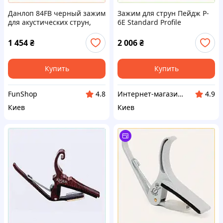
Данлоп 84FB черный зажим
Зажим для струн Пейдж P-
для акустических струн,
6E Standard Profile
655B67H1H3
65561HC97
1 454
₴
2 006
₴
Купить
Купить
FunShop
Интернет-магазин "SmartShop"
4.8
4.9
Киев
Киев