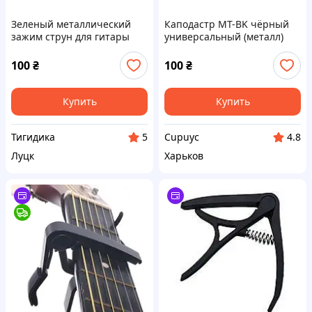
Зеленый металлический
Каподастр MT-BK чёрный
зажим струн для гитары
универсальный (металл)
100
₴
100
₴
Купить
Купить
Тигидика
Cupuyc
5
4.8
Луцк
Харьков