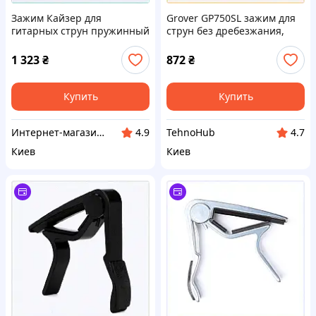
Зажим Кайзер для
Grover GP750SL зажим для
гитарных струн пружинный
струн без дребезжания,
оригинал 6C729435M
K65560A38T
1 323
₴
872
₴
Купить
Купить
Интернет-магазин "SmartShop"
TehnoHub
4.9
4.7
Киев
Киев