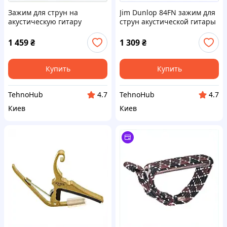
Зажим для струн на
Jim Dunlop 84FN зажим для
акустическую гитару
струн акустической гитары
Данлоп 83CB 655E5P74T6
6T55671C2
1 459
₴
1 309
₴
Купить
Купить
TehnoHub
TehnoHub
4.7
4.7
Киев
Киев