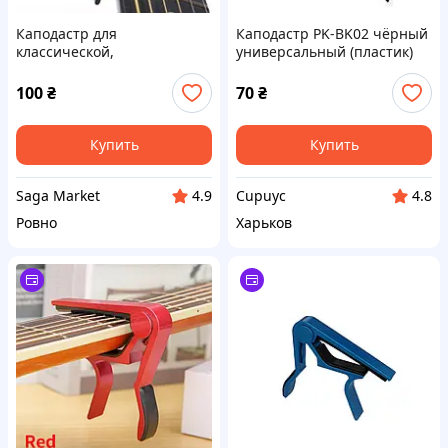
Каподастр для
Каподастр PK-BK02 чёрный
классической,
универсальный (пластик)
акустической, электро
гитары, триггер, капо,
100
₴
70
₴
прищепка, зажим для струн
металл
Купить
Купить
Saga Market
Cupuyc
4.9
4.8
Ровно
Харьков