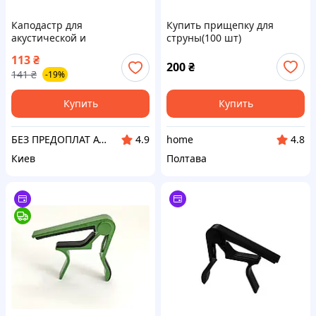
Каподастр для
Купить прищепку для
акустической и
струны(100 шт)
электрогитары триггерный,
113
₴
зажим для струн, сплав
200
₴
141
₴
-19%
металлов, пружинный
Купить
Купить
БЕЗ ПРЕДОПЛАТ AVERS
home
4.9
4.8
Киев
Полтава