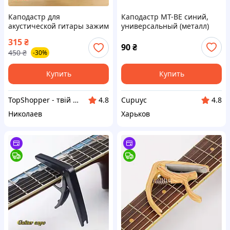
Каподастр для
Каподастр MT-BE синий,
акустической гитары зажим
универсальный (металл)
для гитары / Зажим для
315
₴
струн гитары / Зажим на
90
₴
450
₴
-30%
грифе гитары (Красный)
Купить
Купить
TopShopper - твій надійний магазин
Cupuyc
4.8
4.8
Николаев
Харьков