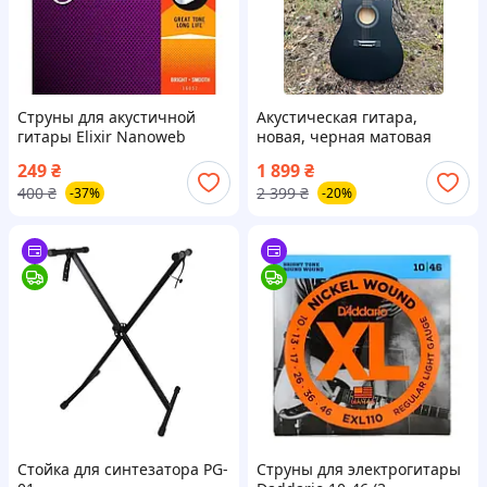
Струны для акустичной
Акустическая гитара,
гитары Elixir Nanoweb
новая, черная матовая
Phosphor bronze 12-53 + 3
249
₴
1 899
₴
медиатора в подарок
400
₴
2 399
₴
-37%
-20%
Стойка для синтезатора PG-
Струны для электрогитары