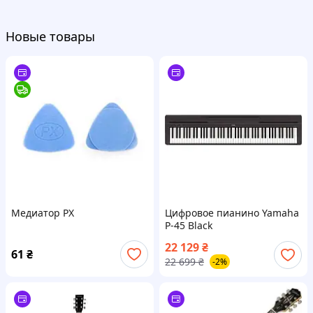
Новые товары
Медиатор PX
Цифровое пианино Yamaha
P-45 Black
22 129
₴
61
₴
22 699
₴
-2%