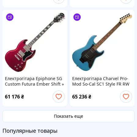
Електрогітара Epiphone SG
Електрогітара Charvel Pro-
Custom Futura Ember Shift »
Mod So-Cal SC1 Style FR RW
Pelham Blue »
61 176
₴
65 236
₴
Показать еще
Популярные товары