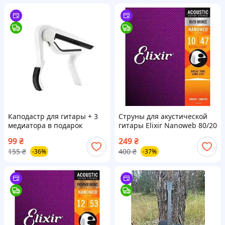
Каподастр для гитары + 3
Струны для акустической
медиатора в подарок
гитары Elixir Nanoweb 80/20
bronze 10-47 (3 медиатора в
99
₴
249
₴
подарок)
155
₴
400
₴
-36%
-37%