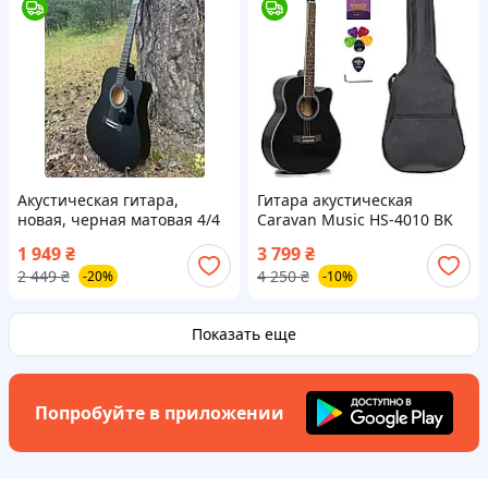
Акустическая гитара,
Гитара акустическая
новая, черная матовая 4/4
Caravan Music HS-4010 BK
полноразмерная
(чехол, копилка, медиатор,
1 949
₴
3 799
₴
струна, ключ)
2 449
₴
4 250
₴
-20%
-10%
Показать еще
Попробуйте в приложении