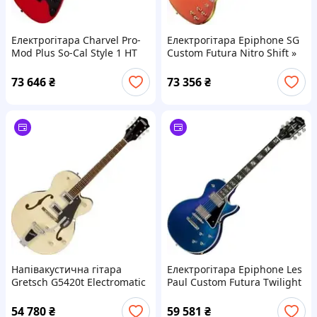
Електрогітара Charvel Pro-
Електрогітара Epiphone SG
Mod Plus So-Cal Style 1 HT
Custom Futura Nitro Shift »
EB Racing Red »
73 646
₴
73 356
₴
Напівакустична гітара
Електрогітара Epiphone Les
Gretsch G5420t Electromatic
Paul Custom Futura Twilight
Classic LRL Two Tone Vintage
Shift »
White/London Grey »
54 780
₴
59 581
₴