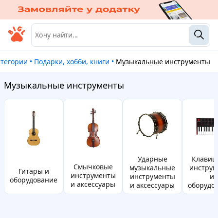
категории
•
Подарки, хобби, книги
•
Музыкальные инструменты
Музыкальные инструменты
ударные
клавишные
смычковые
музыкальные
инструм
гитары и
инструменты
инструменты
и
оборудование
и аксессуары
и аксессуары
оборудо