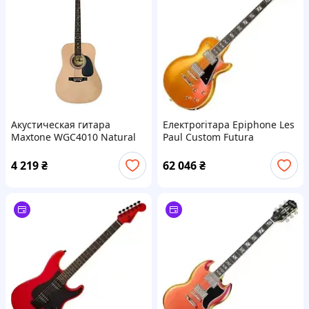
Акустическая гитара
Електрогітара Epiphone Les
Maxtone WGC4010 Natural
Paul Custom Futura
(WGC-4010G/NAT)
Firestorm Shift »
4 219
₴
62 046
₴