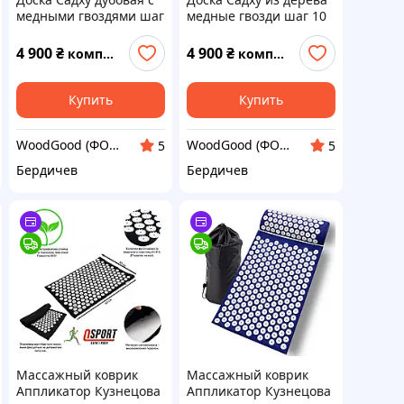
медными гвоздями шаг
медные гвозди шаг 10
20 мм для опытных
мм для начинающих
(уровень гуру). Sadhu
35х14 см. Sadhu board
4 900
₴
4 900
₴
комплект
комплект
board от
от производителя.
производителя. Доска
Доска для йоги
для йоги
Купить
Купить
WoodGood (ФОП Овчар Олена Володимирівна)
WoodGood (ФОП Овчар Олена Володимирівна)
5
5
Бердичев
Бердичев
Массажный коврик
Массажный коврик
Аппликатор Кузнецова
Аппликатор Кузнецова