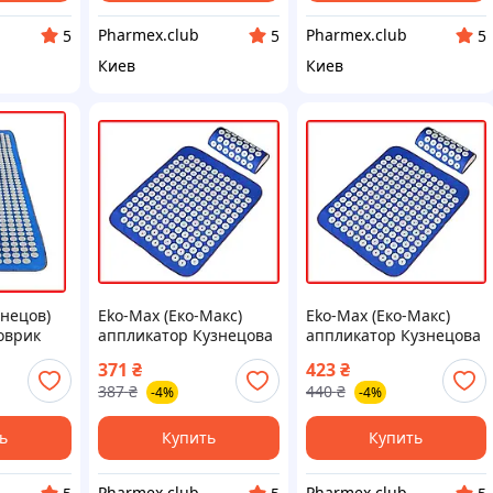
Pharmex.club
Pharmex.club
5
5
5
Киев
Киев
знецов)
Eko-Max (Еко-Макс)
Eko-Max (Еко-Макс)
оврик
аппликатор Кузнецова
аппликатор Кузнецова
набор серия Eko-Max
набор массажный
371
₴
423
₴
врик для
для массажа и
комплект для
387
₴
440
₴
-4%
-4%
релаксации
релаксации |
массажные иглы |
улучшение
ь
Купить
Купить
кровообращения
Pharmex.club
Pharmex.club