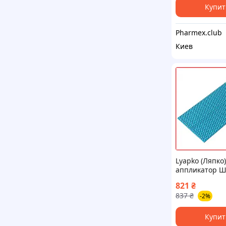
Купит
Pharmex.club
Киев
Lyapko (Ляпко)
аппликатор Ш
AG | для масс
821
₴
реабилитации
837
₴
-2%
4,9 мм, 100%
натуральный 
Купит