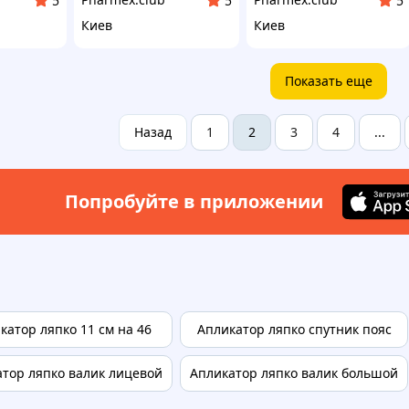
5
5
5
Киев
Киев
Показать еще
Назад
1
3
4
2
...
Попробуйте в приложении
катор ляпко 11 см на 46
Апликатор ляпко спутник пояс
тор ляпко валик лицевой
Апликатор ляпко валик большой