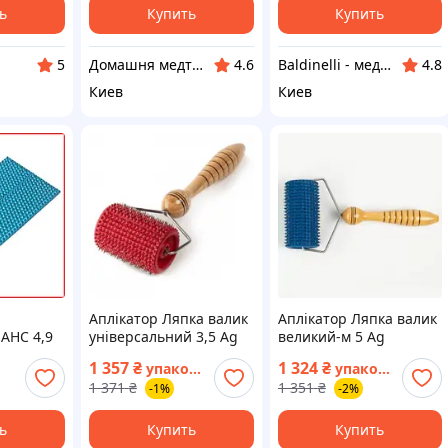
ь
Купить
Купить
Домашня медтехніка та ортопедичні товари
Baldinelli - медтехника
5
4.6
4.8
Киев
Киев
Аплікатор Ляпка валик
Аплікатор Ляпка валик
АНС 4,9
універсальний 3,5 Ag
великий-м 5 Ag
ажа и
1 357
₴
1 324
₴
упаковка
упаковка
 | иглы
1 371
₴
1 351
₴
-1%
-2%
латекс
ь
Купить
Купить