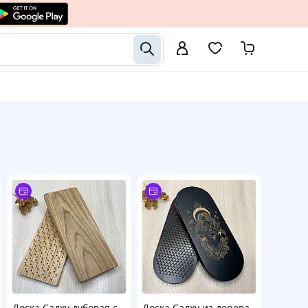
Доска Садху дубовая с
Доска Садху из дерева