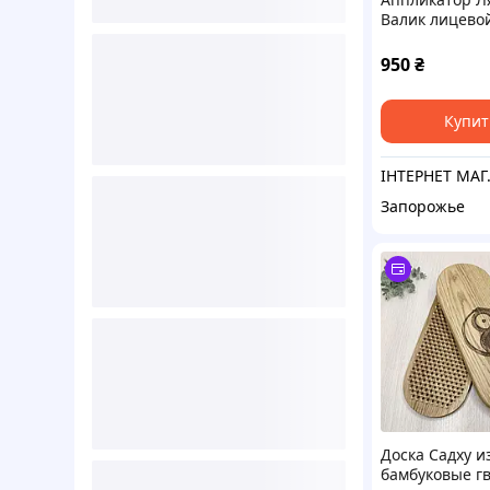
Валик лицевой
Ag 40х51мм 2
950
₴
Купит
ІНТЕРНЕ
Запорожье
Доска Садху и
бамбуковые г