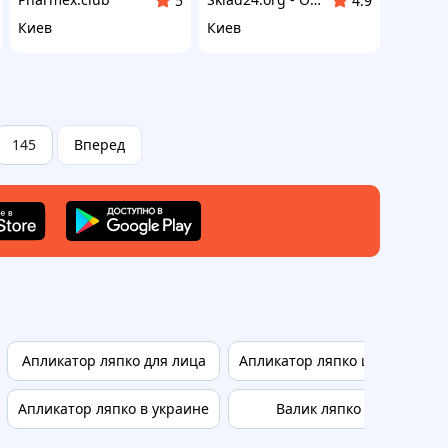
5
4.9
Киев
Киев
145
Вперед
Апликатор ляпко для лица
Апликатор ляпко шанс
Ап
Апликатор ляпко в украине
Валик ляпко