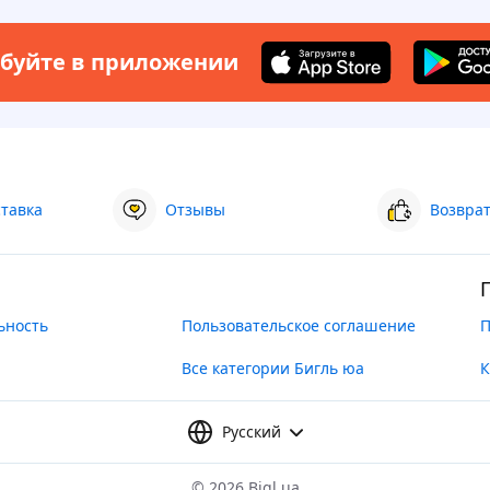
буйте в приложении
ставка
Отзывы
Возврат
ьность
Пользовательское соглашение
П
Все категории Бигль юа
К
Русский
©
2026 Bigl.ua