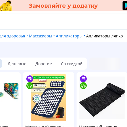
 для здоровья
•
Массажеры
•
Аппликаторы
•
Апликаторы ляпко
Дешевые
Дорогие
Со скидкой
япко
Массажный коврик
Массажный коврик