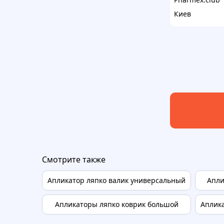
Киев
Смотрите также
Апликатор ляпко валик универсальный
Апли
Апликаторы ляпко коврик большой
Аплика