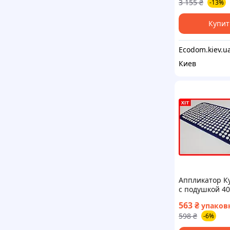
3 155
₴
-13%
Купит
Киев
Аппликатор К
с подушкой 40
массажный
563
₴
упаков
акупунктурны
598
₴
-6%
для спины и 