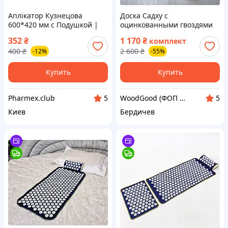
Аплікатор Кузнецова
Доска Садху с
600*420 мм с Подушкой |
оцинкованными гвоздями
массажный акупунктурный
шаг 10 мм 35х14 см
352
₴
1 170
₴
комплект
коврик для спини
деревянная для новичков.
400
₴
2 600
₴
-12%
-55%
Sadhu board от
производителя
Купить
Купить
Pharmex.club
WoodGood (ФОП Овчар Олена Володимирівна)
5
5
Киев
Бердичев