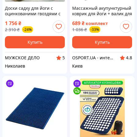
Доски садху для йоги с
Массажный акупунктурный
оцинкованими гвоздями с
коврик для йоги + валик для
шагом 10мм Дубовые Sadhu
массажа спины/шеи/ног/
1 756
₴
689
₴
комплект
board для новичков с
тела OSPORT Yoga Relax Pro
2 310
₴
1 036
₴
-24%
-33%
изображением чакр
(apl-036)
Купить
Купить
МУЖСКОЕ ДЕЛО
OSPORT.UA - интернет магазин спортивных товаров
5
4.8
Николаев
Киев