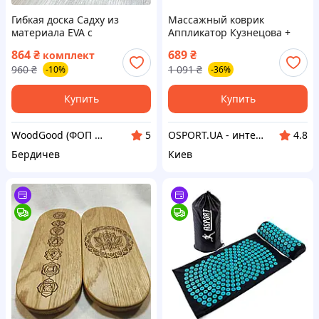
Гибкая доска Садху из
Массажный коврик
материала EVA с
Аппликатор Кузнецова +
оцинкованными гвоздями
валик массажер для спины/
864
₴
689
₴
комплект
шаг 10 мм для
шеи/ног/стоп/головы/тела
960
₴
1 091
₴
-10%
-36%
начинающих. Доска для
OSPORT (n-0009)
медитации
Купить
Купить
WoodGood (ФОП Овчар Олена Володимирівна)
OSPORT.UA - интернет магазин спортивных товаров
5
4.8
Бердичев
Киев