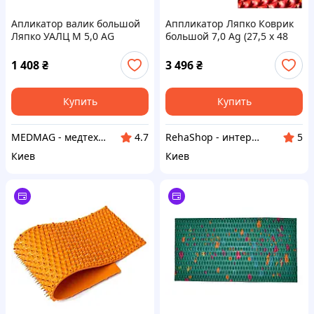
Апликатор валик большой
Аппликатор Ляпко Коврик
Ляпко УАЛЦ М 5,0 AG
большой 7,0 Ag (27,5 х 48
см)
1 408
₴
3 496
₴
Купить
Купить
MEDMAG - медтехника для всей семьи
RehaShop - интернет-магазин медтехники
4.7
5
Киев
Киев