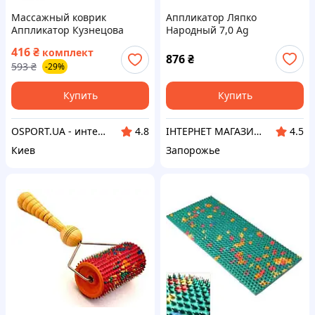
Массажный коврик
Аппликатор Ляпко
Аппликатор Кузнецова
Народный 7,0 Ag
(акупунктурный игольчатый
416
₴
комплект
массажер для спины)
876
₴
593
₴
-29%
OSPORT (apl-033)
Купить
Купить
OSPORT.UA - интернет магазин спортивных товаров
ІНТЕРНЕТ МАГАЗИН «ORTO-HELP»
4.8
4.5
Киев
Запорожье