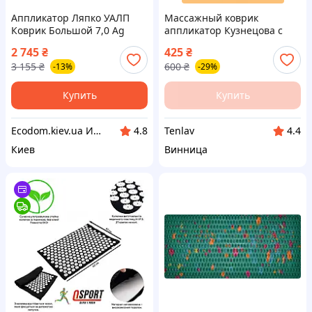
Аппликатор Ляпко УАЛП
Массажный коврик
Коврик Большой 7,0 Ag
аппликатор Кузнецова с
синий, (ЛПК)
валиком игольчатый
2 745
₴
425
₴
акупунктурный для спины
3 155
₴
600
₴
-13%
-29%
шеи поясницы ног
расслабления мышц снятия
боли
Купить
Купить
Еcodom.kiev.ua Интеренет-магазин
Tenlav
4.8
4.4
Киев
Винница