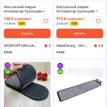
Массажный коврик
Массажный коврик
Аппликатор Кузнецова +
Аппликатор Кузнецова +
валик массажер для спины/
валик + подушка массажер
748
₴
919
₴
комплект
комплект
шеи/ног/стоп/головы/тела
для спины/шеи/ног OSPORT
1 149
₴
2 073
₴
-34%
-55%
OSPORT Pro (apl-011) Черно-
Lotus Set (n-0003) Черно-
бирюзовый
розовый
Купить
Купить
SPORTOPT.ORG.UA - Спортивные товары оптом и в розницу
Sklad24.org - Оптовый интернет магазин склад
5
4.9
Киев
Киев