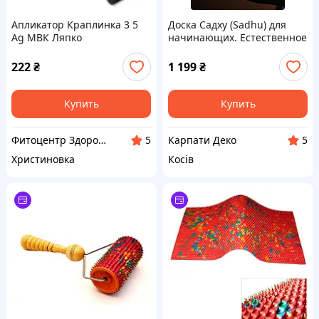
Апликатор Краплинка 3 5
Доска Садху (Sadhu) для
Ag МВК Ляпко
начинающих. Естественное
дерево. От производителя
222
₴
1 199
₴
Купить
Купить
Фитоцентр Здоровье & Красота
Карпати Деко
5
5
Христиновка
Косів