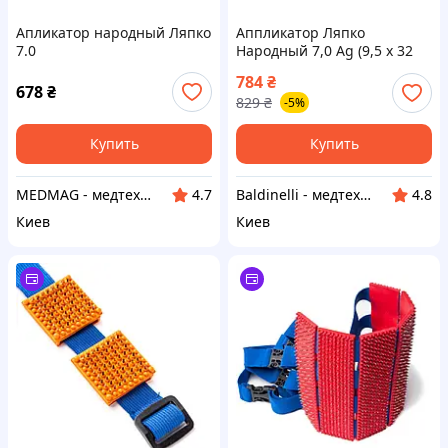
Апликатор народный Ляпко
Аппликатор Ляпко
7.0
Народный 7,0 Ag (9,5 х 32
см)
784
₴
678
₴
829
₴
-5%
Купить
Купить
MEDMAG - медтехника для всей семьи
Baldinelli - медтехника
4.7
4.8
Киев
Киев