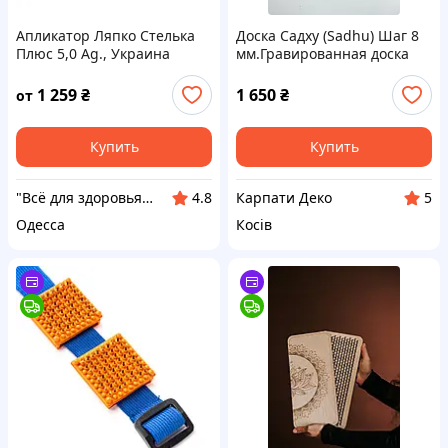
Апликатор Ляпко Стелька
Доска Садху (Sadhu) Шаг 8
Плюс 5,0 Ag., Украина
мм.Гравированная доска
садху – идеальный
компаньон для йога-
1 259
₴
1 650
₴
от
практики
Купить
Купить
"Всё для здоровья" Интернет-магазин
Карпати Деко
4.8
5
Одесса
Косів