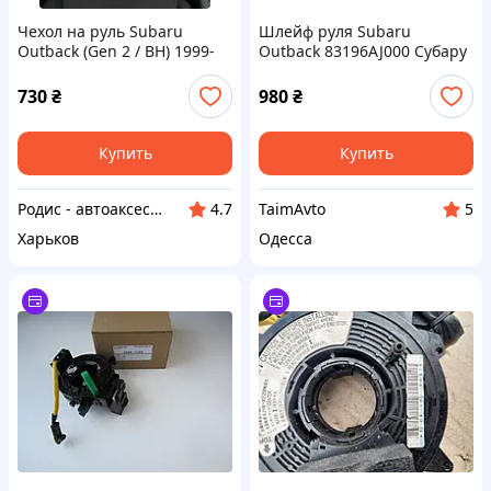
Чехол на руль Subaru
Шлейф руля Subaru
Outback (Gen 2 / BH) 1999-
Outback 83196AJ000 Субару
2003 красный кожзам -
Аутбек
оплетка руля Субару Аутбек
730
₴
980
₴
2
Купить
Купить
Родис - автоаксессуары и запасные части
TaimAvto
4.7
5
Харьков
Одесса