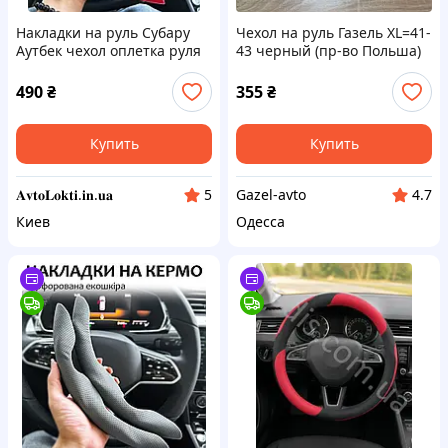
Накладки на руль Субару
Чехол на руль Газель XL=41-
Аутбек чехол оплетка руля
43 черный (пр-во Польша)
Subaru Outback
490
₴
355
₴
Купить
Купить
𝐀𝐯𝐭𝐨𝐋𝐨𝐤𝐭𝐢.𝐢𝐧.𝐮𝐚
Gazel-avto
5
4.7
Киев
Одесса