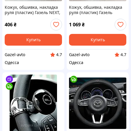
Кожух, обшивка, накладка
Кожух, обшивка, накладка
руля (пластик) Газель NEXT,
руля (пластик) Газель
верхняя под руль (пр-во
Бизнес, верхняя под руль
ГАЗ)
(пр-во ГАЗ)
406
₴
1 069
₴
Купить
Купить
Gazel-avto
Gazel-avto
4.7
4.7
Одесса
Одесса