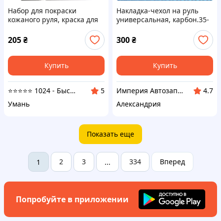
Набор для покраски
Накладка-чехол на руль
кожаного руля, краска для
универсальная, карбон.35-
руля черная, жидкая кожа
39см (Синяя)
205
₴
300
₴
Купить
Купить
⭐⭐⭐⭐⭐ 1024 - Быстрая отправка в день заказа
Империя Автозапчастей
5
4.7
Умань
Александрия
Показать еще
2
3
334
Вперед
1
...
Попробуйте в приложении