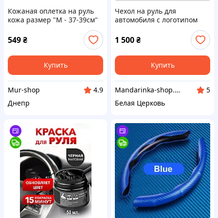
Кожаная оплетка на руль
Чехол на руль для
кожа размер "M - 37-39cм"
автомобиля с логотипом
Autogen, перфорированная
Renault
черная, качественный
549
₴
1 500
₴
чехол на руль
Купить
Купить
Mur-shop
Mandarinka-shop.in.ua - автоаксессуары
4.9
5
Днепр
Белая Церковь