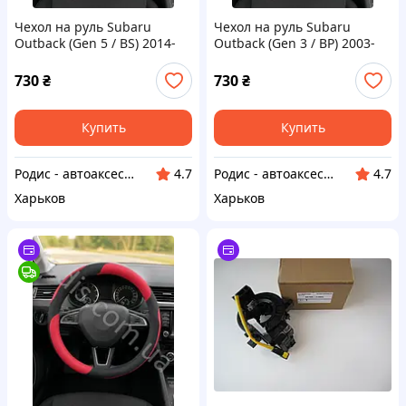
Чехол на руль Subaru
Чехол на руль Subaru
Outback (Gen 5 / BS) 2014-
Outback (Gen 3 / BP) 2003-
2019 красный кожзам -
2009 красный кожзам -
оплетка руля Субару Аутбек
оплетка руля Субару Аутбек
730
₴
730
₴
5
3
Купить
Купить
Родис - автоаксессуары и запасные части
Родис - автоаксессуары и запасные части
4.7
4.7
Харьков
Харьков