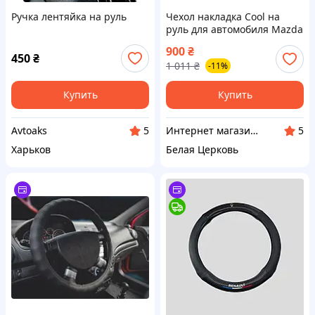
Ручка лентяйка на руль
Чехол накладка Cool на
руль для автомобиля Mazda
натуральная кожа
900
₴
450
₴
1 011
₴
-11%
Купить
Купить
Avtoaks
Интернет магазин GoFashion
5
5
Харьков
Белая Церковь