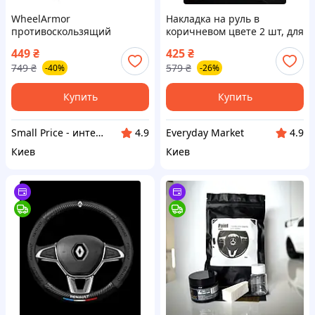
WheelArmor
Накладка на руль в
противоскользящий
коричневом цвете 2 шт, для
карбоновый чехол-
защиты оригинальной
449
₴
425
₴
накладка на руль, черный,
обивки руля от затираний и
749
₴
579
₴
-40%
-26%
2 штуки
повреждений
Купить
Купить
Small Price - интернет-магазин товаров для дома
Everyday Market
4.9
4.9
Киев
Киев