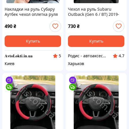
Накладки на руль Субару
Чехол на руль Subaru
Аутбек чехол оплетка руля
Outback (Gen 6 / BT) 2019-
Subaru Outback
2027 красный кожзам -
оплетка руля Субару Аутбек
490
₴
730
₴
6
Купить
Купить
𝐀𝐯𝐭𝐨𝐋𝐨𝐤𝐭𝐢.𝐢𝐧.𝐮𝐚
Родис - автоаксессуары и запасные части
5
4.7
Киев
Харьков