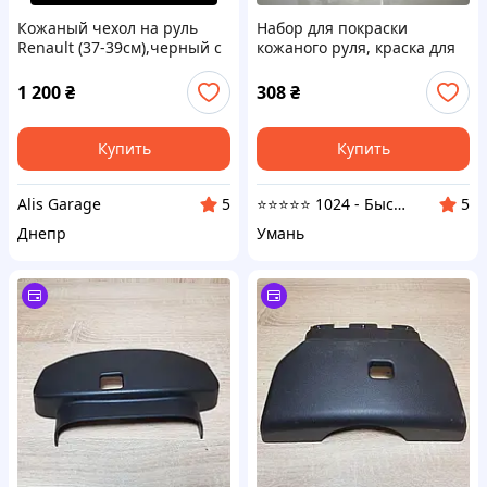
Кожаный чехол на руль
Набор для покраски
Renault (37-39см),черный с
кожаного руля, краска для
вставкой с углеволокна
руля черная, жидкая кожа
1 200
₴
308
₴
Купить
Купить
Alis Garage
⭐⭐⭐⭐⭐ 1024 - Быстрая отправка в день заказа
5
5
Днепр
Умань