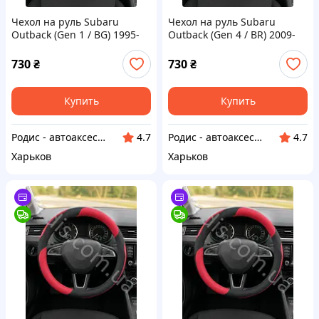
Чехол на руль Subaru
Чехол на руль Subaru
Outback (Gen 1 / BG) 1995-
Outback (Gen 4 / BR) 2009-
1999 красный кожзам -
2014 красный кожзам -
оплетка руля Субару Аутбек
оплетка руля Субару Аутбек
730
₴
730
₴
4
Купить
Купить
Родис - автоаксессуары и запасные части
Родис - автоаксессуары и запасные части
4.7
4.7
Харьков
Харьков