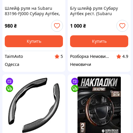
Шлейф руля на Subaru
Б/у шлейф руля Субару
83196-FJ000 Субару Аутбек,
Аутбек рест. (Subaru
Форестер
Outback) 2006–2009 г.
83196AG040
980
₴
1 000
₴
Купить
Купить
TaimAvto
Розборка Немовичи
5
4.9
Одесса
Немовичи