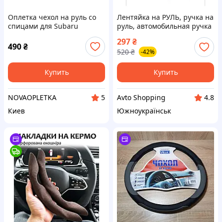
Оплетка чехол на руль со
Лентяйка на РУЛЬ, ручка на
спицами для Subaru
руль, автомобильная ручка
Outback 4 Legacy 5 / Субару
рулевого колеса LUX
297
₴
Аутбек 4 Легаси 5
Черная wx541
490
₴
520
₴
-42%
Купить
Купить
NOVAOPLETKA
Avto Shopping
5
4.8
Киев
Южноукраїнськ