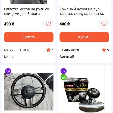
Оплетка чехол на руль со
Кожаный чехол на руль
спицами для Subaru
таврия, славута, оплетка,
Outback B14 2012 / Субару
Alpha Car 2967-ST
Аутбек
490
₴
400
₴
Купить
Купить
NOVAOPLETKA
Стиль Авто
5
5
Киев
Високий