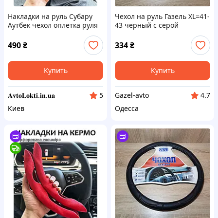
Накладки на руль Субару
Чехол на руль Газель XL=41-
Аутбек чехол оплетка руля
43 черный с серой
Subaru Outback
вставкой (пр-во Польша)
490
₴
334
₴
Купить
Купить
𝐀𝐯𝐭𝐨𝐋𝐨𝐤𝐭𝐢.𝐢𝐧.𝐮𝐚
Gazel-avto
5
4.7
Киев
Одесса